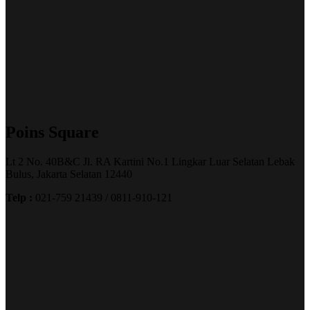
Poins Square
Lt 2 No. 40B&C Jl. RA Kartini No.1 Lingkar Luar Selatan Lebak
Bulus, Jakarta Selatan 12440
Telp :
021-759 21439 / 0811-910-121