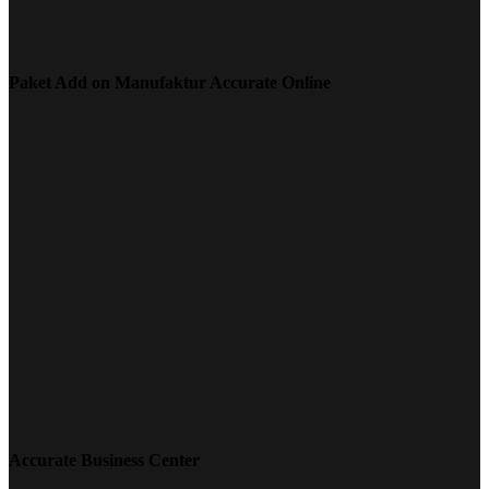
Paket Add on Manufaktur Accurate Online
Accurate Business Center