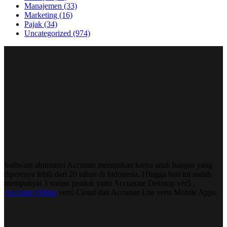
Manajemen
(33)
Marketing
(16)
Pajak
(34)
Uncategorized
(974)
Software akuntansi Accurate merupakan karya anak bangsa yang
dipercaya lebih dari 20 tahun di Indonesia. HIngga hari ini sudah
mempunyai 3 varian produk yaitu Accuarate Dekstop ver5 ,
Accurate Online
versi Cloud dan Accurate Lite versi Mobile Apps.