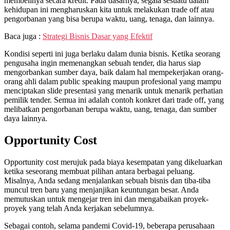
membelinya secara kredit. Pada dasarnya, segala sesuatu dalam
kehidupan ini mengharuskan kita untuk melakukan trade off atau
pengorbanan yang bisa berupa waktu, uang, tenaga, dan lainnya.
Baca juga :
Strategi Bisnis Dasar yang Efektif
Kondisi seperti ini juga berlaku dalam dunia bisnis. Ketika seorang
pengusaha ingin memenangkan sebuah tender, dia harus siap
mengorbankan sumber daya, baik dalam hal mempekerjakan orang-
orang ahli dalam public speaking maupun profesional yang mampu
menciptakan slide presentasi yang menarik untuk menarik perhatian
pemilik tender. Semua ini adalah contoh konkret dari trade off, yang
melibatkan pengorbanan berupa waktu, uang, tenaga, dan sumber
daya lainnya.
Opportunity Cost
Opportunity cost merujuk pada biaya kesempatan yang dikeluarkan
ketika seseorang membuat pilihan antara berbagai peluang.
Misalnya, Anda sedang menjalankan sebuah bisnis dan tiba-tiba
muncul tren baru yang menjanjikan keuntungan besar. Anda
memutuskan untuk mengejar tren ini dan mengabaikan proyek-
proyek yang telah Anda kerjakan sebelumnya.
Sebagai contoh, selama pandemi Covid-19, beberapa perusahaan