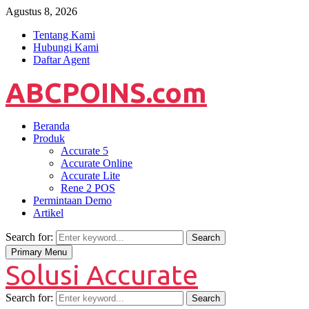
Agustus 8, 2026
Tentang Kami
Hubungi Kami
Daftar Agent
ABCPOINS.com
Beranda
Produk
Accurate 5
Accurate Online
Accurate Lite
Rene 2 POS
Permintaan Demo
Artikel
Search for:
Search
Primary Menu
Solusi Accurate
Search for:
Search