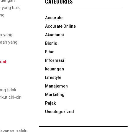
CATEGORIES
n dengan
 yang baik,
ang
Accurate
Accurate Online
a yang
Akuntansi
laan yang
Bisnis
Fitur
Informasi
Kuat
keuangan
Lifestyle
Manajemen
ang tidak
Marketing
ut ciri-ciri
Pajak
Uncategorized
ayanan, selalu