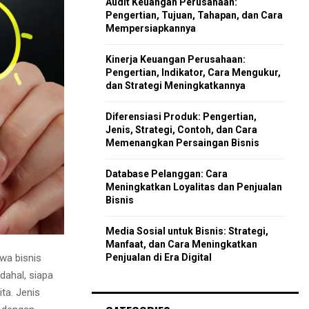
Audit Keuangan Perusahaan:
r
R
Pengertian, Tujuan, Tahapan, dan Cara
:
Mempersiapkannya
C
Kinerja Keuangan Perusahaan:
H
Pengertian, Indikator, Cara Mengukur,
dan Strategi Meningkatkannya
Diferensiasi Produk: Pengertian,
Jenis, Strategi, Contoh, dan Cara
Memenangkan Persaingan Bisnis
Database Pelanggan: Cara
Meningkatkan Loyalitas dan Penjualan
Bisnis
Media Sosial untuk Bisnis: Strategi,
Manfaat, dan Cara Meningkatkan
Penjualan di Era Digital
wa bisnis
dahal, siapa
ta. Jenis