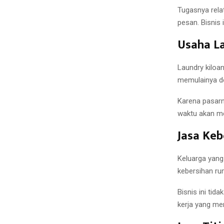
Tugasnya rela
pesan. Bisnis 
Usaha La
Laundry kiloa
memulainya de
Karena pasarny
waktu akan m
Jasa Ke
Keluarga yang
kebersihan rum
Bisnis ini tid
kerja yang m