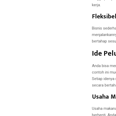
kerja.
Fleksibe
Bisnis sederha
menjalankanny
bertahap ses
Ide Pel
Anda bisa mem
contoh ini mu
Setiap idenya
secara bertah
Usaha M
Usaha makanan
berhenti. Anda