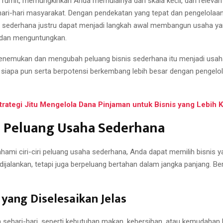
ak rumit, memungkinkan Anda memulainya dari skala kecil, dan releva
ari-hari masyarakat. Dengan pendekatan yang tepat dan pengelolaan
s sederhana justru dapat menjadi langkah awal membangun usaha y
 dan menguntungkan.
nemukan dan mengubah peluang bisnis sederhana itu menjadi usah
uk siapa pun serta berpotensi berkembang lebih besar dengan pengelo
trategi Jitu Mengelola Dana Pinjaman untuk Bisnis yang Lebih 
ri Peluang Usaha Sederhana
mi ciri-ciri peluang usaha sederhana, Anda dapat memilih bisnis y
jalankan, tetapi juga berpeluang bertahan dalam jangka panjang. Berik
yang Diselesaikan Jelas
 sehari-hari, seperti kebutuhan makan, kebersihan, atau kemudahan l