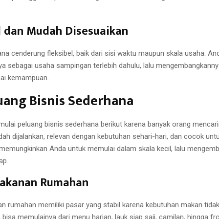
l dan Mudah Disesuaikan
na cenderung fleksibel, baik dari sisi waktu maupun skala usaha. An
a sebagai usaha sampingan terlebih dahulu, lalu mengembangkanny
uai kemampuan.
uang Bisnis Sederhana
ulai peluang bisnis sederhana berikut karena banyak orang mencar
dah dijalankan, relevan dengan kebutuhan sehari-hari, dan cocok unt
 memungkinkan Anda untuk memulai dalam skala kecil, lalu mengem
ap.
akanan Rumahan
 rumahan memiliki pasar yang stabil karena kebutuhan makan tida
 bisa memulainya dari menu harian, lauk siap saji, camilan, hingga f