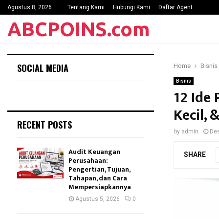
Agustus 8, 2026
Tentang Kami
Hubungi Kami
Daftar Agent
ABCPOINS.com
SOCIAL MEDIA
Home
Bisnis
Bisnis
12 Ide
Kecil, 
RECENT POSTS
by
admin
De
Audit Keuangan
SHARE
Perusahaan:
Pengertian, Tujuan,
Tahapan, dan Cara
Mempersiapkannya
Agustus 5, 2026
0