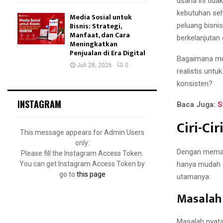
usaha ini tid
kebutuhan seh
Media Sosial untuk
Bisnis: Strategi,
peluang bisni
Manfaat, dan Cara
berkelanjutan
Meningkatkan
Penjualan di Era Digital
Bagaimana me
Juli 28, 2026
0
realistis unt
konsisten?
INSTAGRAM
Baca Juga:
S
Ciri-Ci
This message appears for Admin Users
only:
Dengan memaha
Please fill the Instagram Access Token.
You can get Instagram Access Token by
hanya mudah di
go to
this page
utamanya:
Masalah 
Masalah nyata