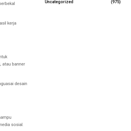
Uncategorized
(975)
berbekal
sil kerja
ntuk
, atau banner
nguasai desain
 mampu
edia sosial.