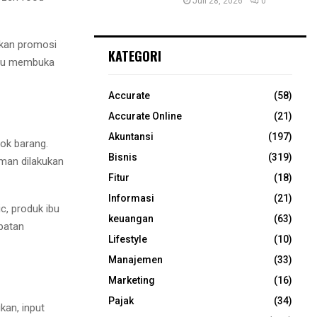
Juli 28, 2026
0
kukan promosi
KATEGORI
erlu membuka
Accurate
(58)
Accurate Online
(21)
Akuntansi
(197)
tok barang.
Bisnis
(319)
man dilakukan
Fitur
(18)
Informasi
(21)
c, produk ibu
keuangan
(63)
epatan
Lifestyle
(10)
Manajemen
(33)
Marketing
(16)
Pajak
(34)
an, input