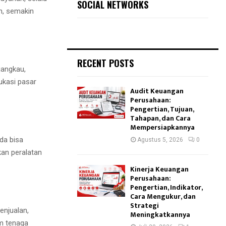
SOCIAL NETWORKS
n, semakin
RECENT POSTS
jangkau,
dukasi pasar
Audit Keuangan
Perusahaan:
Pengertian, Tujuan,
Tahapan, dan Cara
Mempersiapkannya
da bisa
Agustus 5, 2026
0
an peralatan
Kinerja Keuangan
Perusahaan:
Pengertian, Indikator,
Cara Mengukur, dan
Strategi
enjualan,
Meningkatkannya
im tenaga