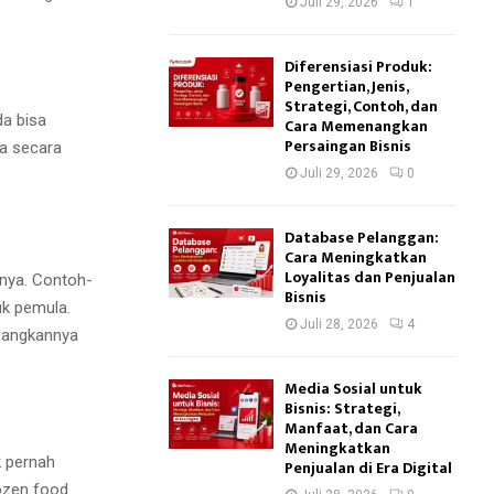
Juli 29, 2026
1
Diferensiasi Produk:
Pengertian, Jenis,
Strategi, Contoh, dan
da bisa
Cara Memenangkan
Persaingan Bisnis
a secara
Juli 29, 2026
0
Database Pelanggan:
Cara Meningkatkan
Loyalitas dan Penjualan
inya. Contoh-
Bisnis
uk pemula.
Juli 28, 2026
4
bangkannya
Media Sosial untuk
Bisnis: Strategi,
Manfaat, dan Cara
Meningkatkan
k pernah
Penjualan di Era Digital
rozen food