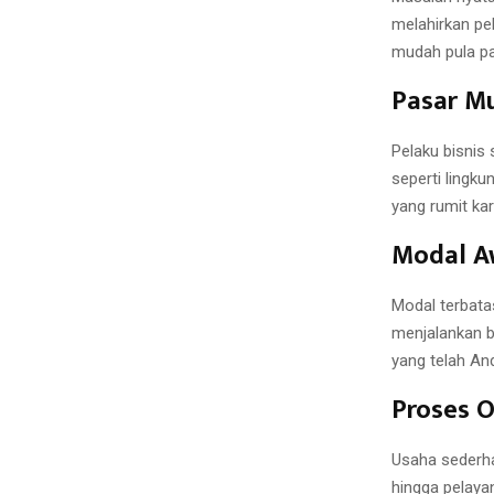
melahirkan pe
mudah pula pa
Pasar M
Pelaku bisnis
seperti lingku
yang rumit ka
Modal Aw
Modal terbata
menjalankan b
yang telah And
Proses O
Usaha sederha
hingga pelaya