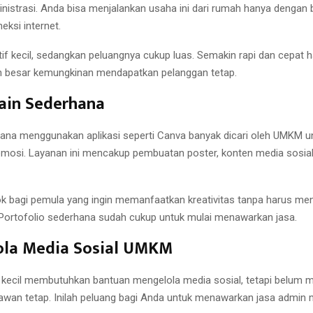
inistrasi. Anda bisa menjalankan usaha ini dari rumah hanya dengan 
eksi internet.
if kecil, sedangkan peluangnya cukup luas. Semakin rapi dan cepat ha
n besar kemungkinan mendapatkan pelanggan tetap.
ain Sederhana
ana menggunakan aplikasi seperti Canva banyak dicari oleh UMKM u
mosi. Layanan ini mencakup pembuatan poster, konten media sosial
cok bagi pemula yang ingin memanfaatkan kreativitas tanpa harus me
t. Portofolio sederhana sudah cukup untuk mulai menawarkan jasa.
lola Media Sosial UMKM
 kecil membutuhkan bantuan mengelola media sosial, tetapi belum
awan tetap. Inilah peluang bagi Anda untuk menawarkan jasa admin m