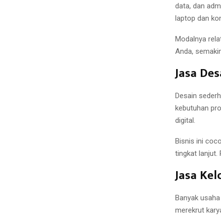
data, dan adm
laptop dan kon
Modalnya relat
Anda, semaki
Jasa Des
Desain sederh
kebutuhan pro
digital.
Bisnis ini co
tingkat lanju
Jasa Ke
Banyak usaha
merekrut kary