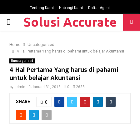
Tentang Kami
Hubungi Kami
Daftar Agent
Solusi Accurate
P
R
Home
Uncategorized
4 Hal Pertama Yang harus di pahami untuk belajar Akuntansi
I
Uncategorized
4 Hal Pertama Yang harus di pahami
M
untuk belajar Akuntansi
by
admin
Januari 31, 2018
0
2638
A
SHARE
0
R
Y