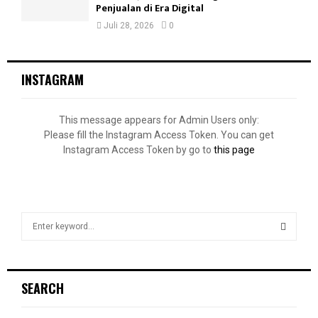
Penjualan di Era Digital
Juli 28, 2026
0
INSTAGRAM
This message appears for Admin Users only:
Please fill the Instagram Access Token. You can get
Instagram Access Token by go to
this page
S
e
a
S
r
c
E
SEARCH
h
f
A