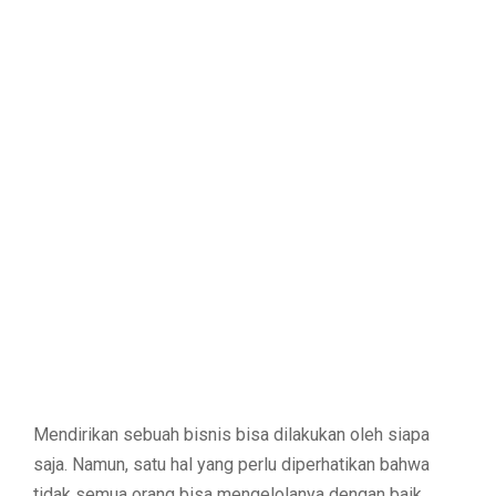
M
E
N
U
Mendirikan sebuah bisnis bisa dilakukan oleh siapa
saja. Namun, satu hal yang perlu diperhatikan bahwa
tidak semua orang bisa mengelolanya dengan baik.