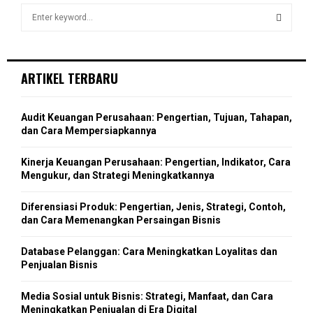
o
S
r
R
e
:
a
S
C
r
c
E
ARTIKEL TERBARU
H
h
f
A
o
Audit Keuangan Perusahaan: Pengertian, Tujuan, Tahapan,
r
R
dan Cara Mempersiapkannya
:
C
Kinerja Keuangan Perusahaan: Pengertian, Indikator, Cara
Mengukur, dan Strategi Meningkatkannya
H
Diferensiasi Produk: Pengertian, Jenis, Strategi, Contoh,
dan Cara Memenangkan Persaingan Bisnis
Database Pelanggan: Cara Meningkatkan Loyalitas dan
Penjualan Bisnis
Media Sosial untuk Bisnis: Strategi, Manfaat, dan Cara
Meningkatkan Penjualan di Era Digital