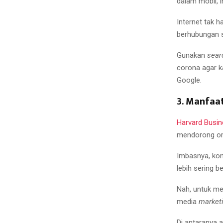
dalam mobil, 
Internet tak 
berhubungan so
Gunakan
sear
corona agar k
Google.
3. Manfaa
Harvard Busi
mendorong ora
Imbasnya, kon
lebih sering b
Nah, untuk me
media
market
Di antaranya