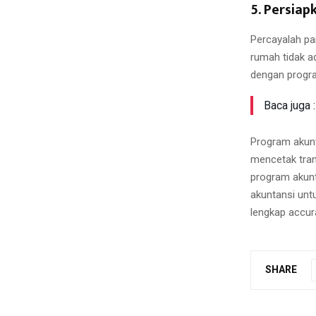
5. Persia
Percayalah pa
rumah tidak a
dengan progra
Baca juga :
Program akunt
mencetak tran
program akunt
akuntansi unt
lengkap accur
SHARE