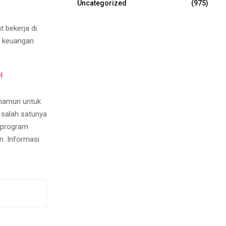
Uncategorized
(975)
 bekerja di
a keuangan
H
 namun untuk
 salah satunya
h program
n. Informasi