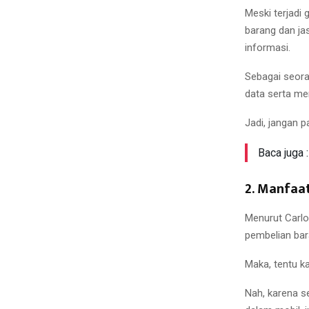
Meski terjad
barang dan ja
informasi.
Sebagai seora
data serta me
Jadi, jangan p
Baca juga 
2. Manfaa
Menurut Carlo
pembelian bar
Maka, tentu 
Nah, karena s