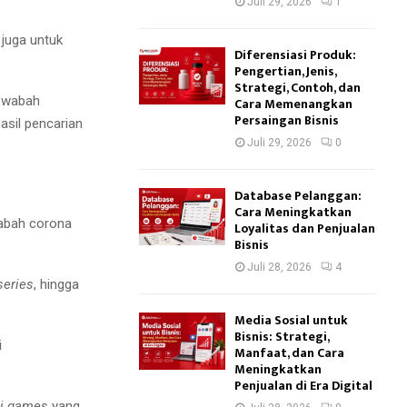
Juli 29, 2026
1
 juga untuk
Diferensiasi Produk:
Pengertian, Jenis,
Strategi, Contoh, dan
 wabah
Cara Memenangkan
Persaingan Bisnis
asil pencarian
Juli 29, 2026
0
Database Pelanggan:
Cara Meningkatkan
abah corona
Loyalitas dan Penjualan
Bisnis
Juli 28, 2026
4
series
, hingga
Media Sosial untuk
Bisnis: Strategi,
i
Manfaat, dan Cara
Meningkatkan
Penjualan di Era Digital
i games
yang