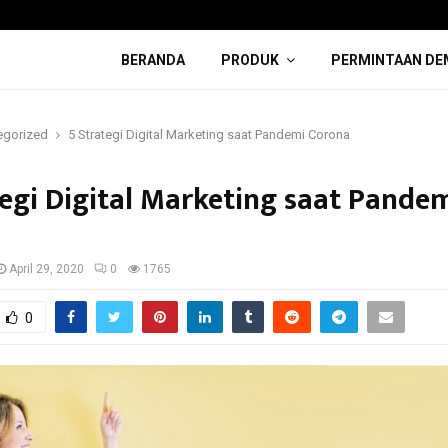
BERANDA
PRODUK
PERMINTAAN DE
egorized
5 Strategi Digital Marketing saat Pandemi Corona
tegi Digital Marketing saat Pande
a
April 29, 2020
0
1765
0