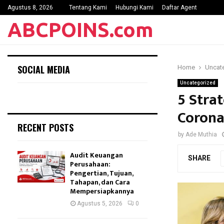
Agustus 8, 2026
Tentang Kami
Hubungi Kami
Daftar Agent
ABCPOINS.com
SOCIAL MEDIA
Home
Uncat
Uncategorized
5 Stra
Coron
RECENT POSTS
by
Ade Muthia
Audit Keuangan
SHARE
Perusahaan:
Pengertian, Tujuan,
Tahapan, dan Cara
Mempersiapkannya
Agustus 5, 2026
0