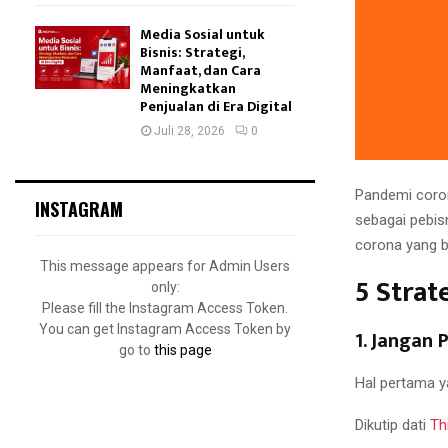
Media Sosial untuk
Bisnis: Strategi,
Manfaat, dan Cara
Meningkatkan
Penjualan di Era Digital
Juli 28, 2026
0
Pandemi coron
INSTAGRAM
sebagai pebis
corona yang b
This message appears for Admin Users
5 Strat
only:
Please fill the Instagram Access Token.
You can get Instagram Access Token by
1
.
Jangan P
go to
this page
Hal pertama ya
Dikutip dati
Th