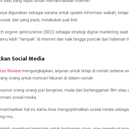
ini saat yang tepat untuk memanfaatkan internet.
hanya digunakan sebagai sarana untuk
update
informasi wabah, tetapi
sial, dan yang pasti, melakukan jual-beli.
ch engine optimization
(SEO) sebagai strategi
digital marketing
saat
amu lebih ”tampak” di internet dan naik hingga puncak dari halaman h
tkan Social Media
ness Review
mengungkapkan, anjuran untuk tetap di rumah selama w
ng-orang untuk mencari hiburan di dalam rumah.
sumsi orang-orang pun bergeser, mulai dari berlangganan film atau
ermain sosial media.
manfaatkan hal ini, kamu bisa mengoptimalkan sosial media sebaga
ing
-mu.
 adalah, membuat
template
untuk Instagram
story
, atau membuat
min