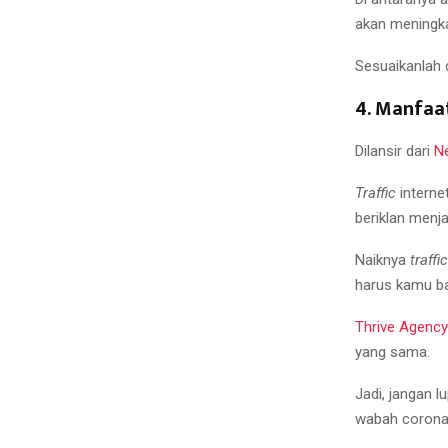
akan meningk
Sesuaikanlah 
4. Manfaa
Dilansir dari
Ne
Traffic
interne
beriklan menja
Naiknya
traffic
harus kamu ba
Thrive Agency
yang sama.
Jadi, jangan l
wabah corona,