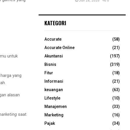
Juli 28, 2026
0
KATEGORI
Accurate
(58)
Accurate Online
(21)
gmu untuk
Akuntansi
(197)
Bisnis
(319)
Fitur
(18)
 harga yang
Informasi
(21)
ah.
keuangan
(63)
gan alasan
Lifestyle
(10)
Manajemen
(33)
marketing
saat
Marketing
(16)
Pajak
(34)