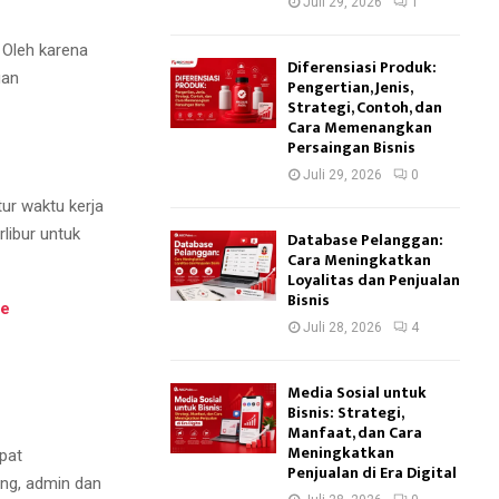
Juli 29, 2026
1
 Oleh karena
Diferensiasi Produk:
uan
Pengertian, Jenis,
Strategi, Contoh, dan
Cara Memenangkan
Persaingan Bisnis
Juli 29, 2026
0
ur waktu kerja
libur untuk
Database Pelanggan:
Cara Meningkatkan
Loyalitas dan Penjualan
Bisnis
ne
Juli 28, 2026
4
Media Sosial untuk
Bisnis: Strategi,
Manfaat, dan Cara
Meningkatkan
pat
Penjualan di Era Digital
ing, admin dan