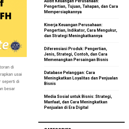
Audit Keuangan Perusahaan:
r
R
Pengertian, Tujuan, Tahapan, dan Cara
:
Mempersiapkannya
C
Kinerja Keuangan Perusahaan:
H
Pengertian, Indikator, Cara Mengukur,
dan Strategi Meningkatkannya
Diferensiasi Produk: Pengertian,
Jenis, Strategi, Contoh, dan Cara
Memenangkan Persaingan Bisnis
oran di
Database Pelanggan: Cara
erapkan usai
Meningkatkan Loyalitas dan Penjualan
seperti di
Bisnis
an besar
Media Sosial untuk Bisnis: Strategi,
Manfaat, dan Cara Meningkatkan
Penjualan di Era Digital