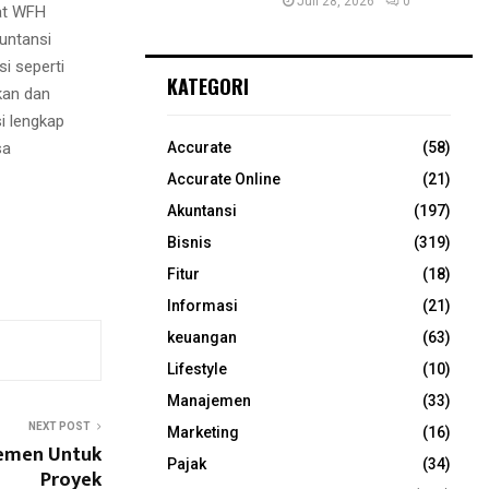
Juli 28, 2026
0
aat WFH
untansi
i seperti
KATEGORI
kan dan
i lengkap
sa
Accurate
(58)
Accurate Online
(21)
Akuntansi
(197)
Bisnis
(319)
Fitur
(18)
Informasi
(21)
keuangan
(63)
Lifestyle
(10)
Manajemen
(33)
NEXT POST
Marketing
(16)
emen Untuk
Pajak
(34)
Proyek