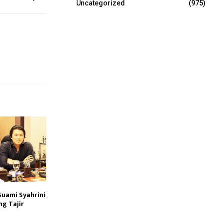
Uncategorized
(975)
 Suami Syahrini,
ng Tajir