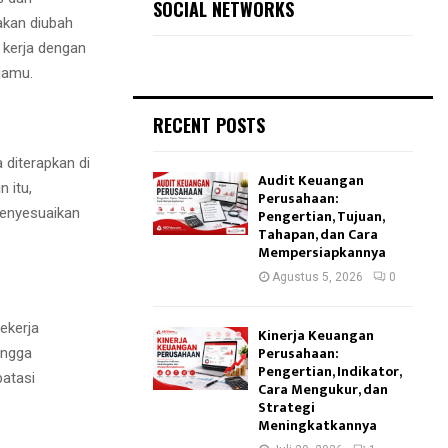
SOCIAL NETWORKS
akan diubah
 kerja dengan
jamu.
RECENT POSTS
 diterapkan di
Audit Keuangan
n itu,
Perusahaan:
menyesuaikan
Pengertian, Tujuan,
Tahapan, dan Cara
Mempersiapkannya
Agustus 5, 2026
0
ekerja
Kinerja Keuangan
Perusahaan:
ingga
Pengertian, Indikator,
batasi
Cara Mengukur, dan
Strategi
Meningkatkannya