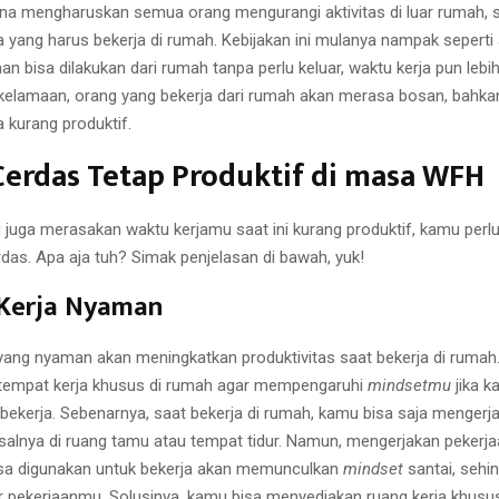
a mengharuskan semua orang mengurangi aktivitas di luar rumah, 
a yang harus bekerja di rumah. Kebijakan ini mulanya nampak seperti 
an bisa dilakukan dari rumah tanpa perlu keluar, waktu kerja pun lebih 
elamaan, orang yang bekerja dari rumah akan merasa bosan, bahk
 kurang produktif.
Cerdas Tetap Produktif di masa WFH
u juga merasakan waktu kerjamu saat ini kurang produktif, kamu perl
das. Apa aja tuh? Simak penjelasan di bawah, yuk!
Kerja Nyaman
yang nyaman akan meningkatkan produktivitas saat bekerja di rumah
tempat kerja khusus di rumah agar mempengaruhi
mindsetmu
jika k
bekerja. Sebenarnya, saat bekerja di rumah, kamu bisa saja mengerj
salnya di ruang tamu atau tempat tidur. Namun, mengerjakan pekerja
asa digunakan untuk bekerja akan memunculkan
mindset
santai, seh
 pekerjaanmu. Solusinya, kamu bisa menyediakan ruang kerja khusu