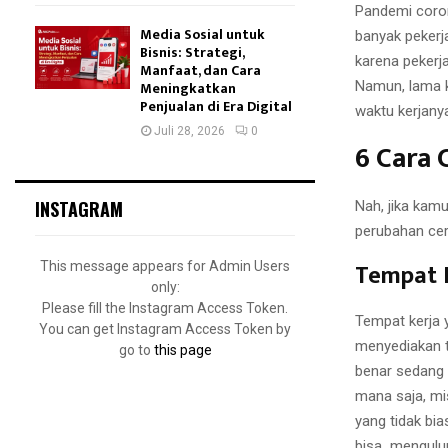
Pandemi coron
Media Sosial untuk
banyak pekerj
Bisnis: Strategi,
karena pekerja
Manfaat, dan Cara
Namun, lama k
Meningkatkan
Penjualan di Era Digital
waktu kerjanya
Juli 28, 2026
0
6 Cara 
INSTAGRAM
Nah, jika kam
perubahan cer
Tempat 
This message appears for Admin Users
only:
Please fill the Instagram Access Token.
Tempat kerja 
You can get Instagram Access Token by
menyediakan 
go to
this page
benar sedang 
mana saja, mi
yang tidak bi
bisa mengulur