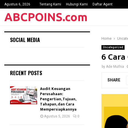
Agustus 6, 2026
Tentang Kami
Hubungi Kami
Daftar Agent
ABCPOINS.com
SOCIAL MEDIA
Home
Uncat
Uncategorized
6 Cara
by
Ade Muthia
RECENT POSTS
SHARE
Audit Keuangan
Perusahaan:
Pengertian, Tujuan,
Tahapan, dan Cara
Mempersiapkannya
Agustus 5, 2026
0