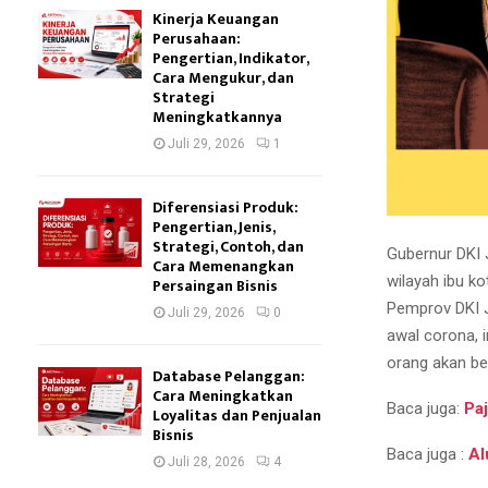
Kinerja Keuangan
Perusahaan:
Pengertian, Indikator,
Cara Mengukur, dan
Strategi
Meningkatkannya
Juli 29, 2026
1
Diferensiasi Produk:
Pengertian, Jenis,
Strategi, Contoh, dan
Gubernur DKI 
Cara Memenangkan
wilayah ibu k
Persaingan Bisnis
Pemprov DKI J
Juli 29, 2026
0
awal corona, 
orang akan ber
Database Pelanggan:
Cara Meningkatkan
Baca juga:
Paj
Loyalitas dan Penjualan
Bisnis
Baca juga :
Al
Juli 28, 2026
4