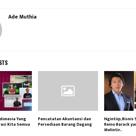
Ade Muthia
STS
ndonesia Yang
Pencatatan Akuntansi dan
Ngintiip, Bisnis
irasi Kita Semua
Persediaan Barang Dagang
Reino Barack ya
Melintir..