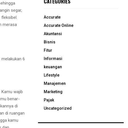
CATEGORIES
sehingga
angin segar,
fleksibel.
Accurate
an merasa
Accurate Online
Akuntansi
Bisnis
Fitur
u melakukan 6
Informasi
keuangan
Lifestyle
Manajemen
. Kamu wajib
Marketing
amu benar-
Pajak
akannya di
Uncategorized
an di ruangan
ingga kamu
s dan