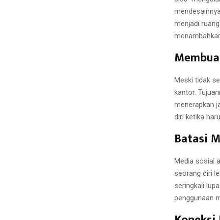
mendesainnya
menjadi ruang
menambahkan m
Membuat
Meski tidak se
kantor. Tujuan
menerapkan ja
diri ketika ha
Batasi 
Media sosial 
seorang diri 
seringkali lup
penggunaan me
Koneksi 