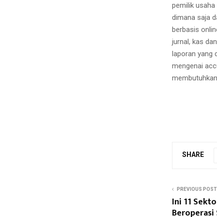
pemilik usaha
dimana saja d
berbasis onli
jurnal, kas d
laporan yang 
mengenai accu
membutuhkan p
SHARE
PREVIOUS POST
Ini 11 Sekt
Beroperasi