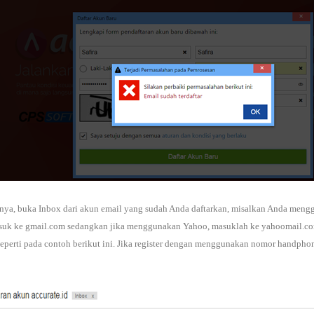
tnya, buka Inbox dari akun email yang sudah Anda daftarkan, misalkan Anda meng
uk ke gmail.com sedangkan jika menggunakan Yahoo, masuklah ke yahoomail.co
 seperti pada contoh berikut ini. Jika register dengan menggunakan nomor handpho