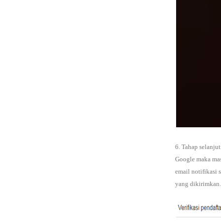
6. Tahap selanju
Google maka mas
email notifikasi
yang dikirimkan.