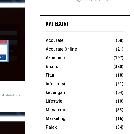
Juli 29, 2026
0
KATEGORI
Accurate
(58)
Accurate Online
(21)
Akuntansi
(197)
Bisnis
(320)
Fitur
(18)
Informasi
(21)
keuangan
(64)
tuk didaftarkan
Lifestyle
(10)
Manajemen
(33)
Marketing
(16)
Pajak
(34)