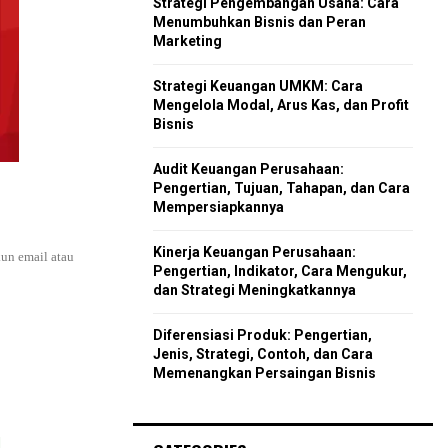
Strategi Pengembangan Usaha: Cara
r
R
Menumbuhkan Bisnis dan Peran
:
Marketing
C
Strategi Keuangan UMKM: Cara
H
Mengelola Modal, Arus Kas, dan Profit
Bisnis
Audit Keuangan Perusahaan:
Pengertian, Tujuan, Tahapan, dan Cara
Mempersiapkannya
Kinerja Keuangan Perusahaan:
un email atau
Pengertian, Indikator, Cara Mengukur,
dan Strategi Meningkatkannya
Diferensiasi Produk: Pengertian,
Jenis, Strategi, Contoh, dan Cara
Memenangkan Persaingan Bisnis