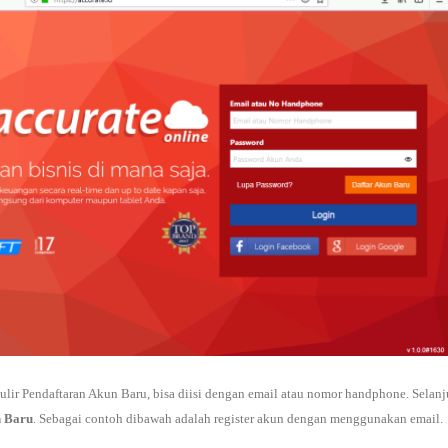
ulir Pendaftaran Akun Baru, bisa diisi dengan email atau nomor handphone. Selan
n Baru
. Sebagai contoh dibawah adalah register akun dengan menggunakan email.