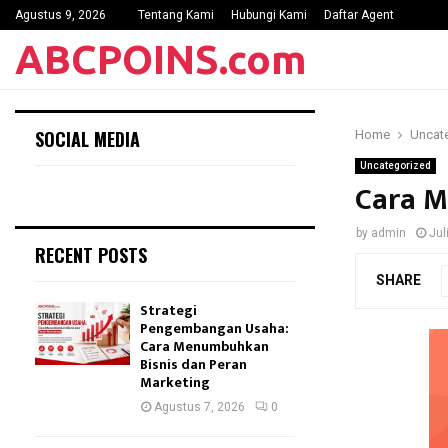
Agustus 9, 2026
Tentang Kami
Hubungi Kami
Daftar Agent
ABCPOINS.com
SOCIAL MEDIA
Home
Uncat
Uncategorized
Cara M
by
admin
Jul
RECENT POSTS
SHARE
Strategi
Pengembangan Usaha:
Cara Menumbuhkan
Bisnis dan Peran
Marketing
Agustus 7, 2026
0