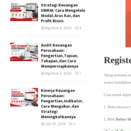
Strategi Keuangan
UMKM: Cara Mengelola
Modal, Arus Kas, dan
Profit Bisnis
Agustus 6, 2026
3
Audit Keuangan
Perusahaan:
Pengertian, Tujuan,
Regist
Tahapan, dan Cara
Mempersiapkannya
Agustus 5, 2026
1
Tahap pertama un
nomor handphone 
Kinerja Keuangan
Cara untuk regis
Perusahaan:
Pengertian, Indikator,
Cara Mengukur, dan
1. Buka browser 
Strategi
Meningkatkannya
2. Klik
Daftar A
Juli 29, 2026
1