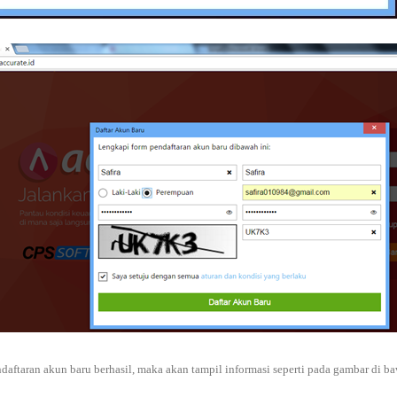
ndaftaran akun baru berhasil, maka akan tampil informasi seperti pada gambar di ba