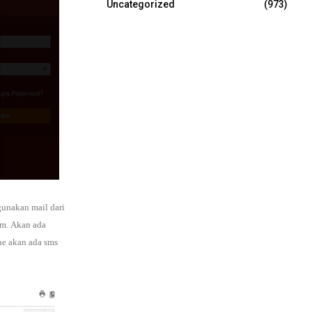
Uncategorized
(973)
gunakan mail dari
m. Akan ada
ne akan ada sms