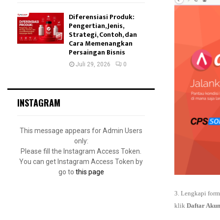
Diferensiasi Produk:
Pengertian, Jenis,
Strategi, Contoh, dan
Cara Memenangkan
Persaingan Bisnis
Juli 29, 2026
0
INSTAGRAM
This message appears for Admin Users
only:
Please fill the Instagram Access Token.
You can get Instagram Access Token by
go to
this page
3. Lengkapi form
klik
Daftar Aku