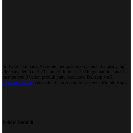
Software akuntansi Accurate merupakan karya anak bangsa yang
dipercaya lebih dari 20 tahun di Indonesia. HIngga hari ini sudah
mempunyai 3 varian produk yaitu Accuarate Dekstop ver5 ,
Accurate Online
versi Cloud dan Accurate Lite versi Mobile Apps.
Follow Kami di