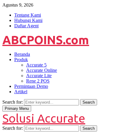
Agustus 9, 2026
Tentang Kami
Hubungi Kami
Daftar Agent
ABCPOINS.com
Beranda
Produk
Accurate 5
Accurate Online
Accurate Lite
Rene 2 POS
Permintaan Demo
Artikel
Search for:
Search
Primary Menu
Solusi Accurate
Search for:
Search