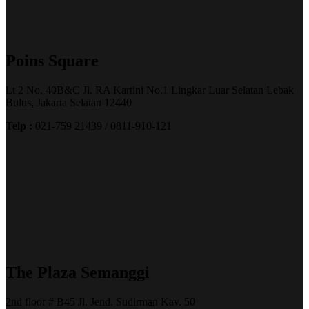
Poins Square
Lt 2 No. 40B&C Jl. RA Kartini No.1 Lingkar Luar Selatan Lebak
Bulus, Jakarta Selatan 12440
Telp :
021-759 21439 / 0811-910-121
The Plaza Semanggi
2nd floor # B45 Jl. Jend. Sudirman Kav. 50