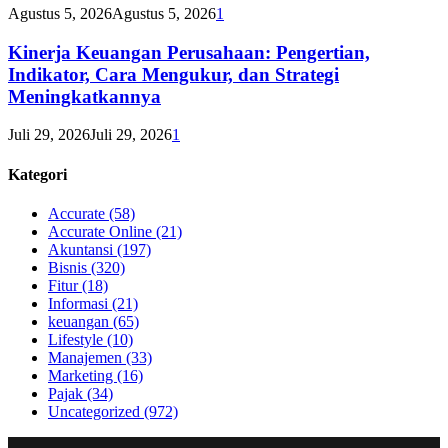
Agustus 5, 2026
Agustus 5, 2026
1
Kinerja Keuangan Perusahaan: Pengertian,
Indikator, Cara Mengukur, dan Strategi
Meningkatkannya
Juli 29, 2026
Juli 29, 2026
1
Kategori
Accurate
(58)
Accurate Online
(21)
Akuntansi
(197)
Bisnis
(320)
Fitur
(18)
Informasi
(21)
keuangan
(65)
Lifestyle
(10)
Manajemen
(33)
Marketing
(16)
Pajak
(34)
Uncategorized
(972)