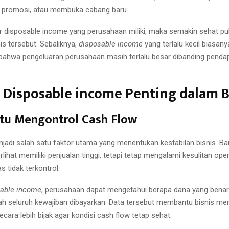
promosi, atau membuka cabang baru.
 disposable income yang perusahaan miliki, maka semakin sehat pul
is tersebut. Sebaliknya,
disposable income
yang terlalu kecil biasany
ahwa pengeluaran perusahaan masih terlalu besar dibanding penda
Disposable income Penting dalam B
u Mengontrol Cash Flow
jadi salah satu faktor utama yang menentukan kestabilan bisnis. B
lihat memiliki penjualan tinggi, tetapi tetap mengalami kesulitan ope
s tidak terkontrol.
sable income
, perusahaan dapat mengetahui berapa dana yang bena
lah seluruh kewajiban dibayarkan. Data tersebut membantu bisnis me
cara lebih bijak agar kondisi cash flow tetap sehat.