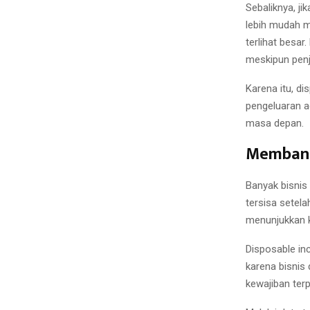
Sebaliknya, j
lebih mudah m
terlihat besar
meskipun penj
Karena itu, 
pengeluaran a
masa depan.
Membant
Banyak bisnis
tersisa setel
menunjukkan k
Disposable in
karena bisnis
kewajiban terp