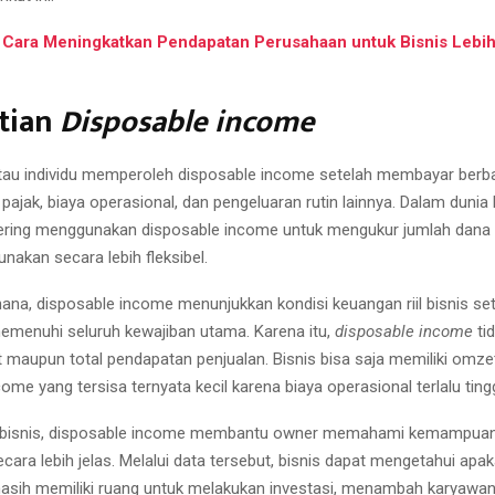
 Cara Meningkatkan Pendapatan Perusahaan untuk Bisnis Lebi
tian
Disposable income
au individu memperoleh disposable income setelah membayar berba
pajak, biaya operasional, dan pengeluaran rutin lainnya. Dalam dunia 
ering menggunakan disposable income untuk mengukur jumlah dana 
unakan secara lebih fleksibel.
ana, disposable income menunjukkan kondisi keuangan riil bisnis se
menuhi seluruh kewajiban utama. Karena itu,
disposable income
ti
maupun total pendapatan penjualan. Bisnis bisa saja memiliki omzet
ome yang tersisa ternyata kecil karena biaya operasional terlalu tingg
k bisnis, disposable income membantu owner memahami kemampuan 
ara lebih jelas. Melalui data tersebut, bisnis dapat mengetahui apa
sih memiliki ruang untuk melakukan investasi, menambah karyawan