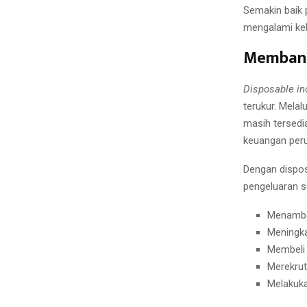
Semakin baik 
mengalami kek
Membant
Disposable i
terukur. Mela
masih tersed
keuangan per
Dengan dispos
pengeluaran se
Menamba
Meningka
Membeli 
Merekrut
Melakuka