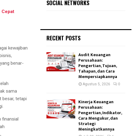
SOCIAL NETWORKS
h Cepat
RECENT POSTS
gai kewajiban
Audit Keuangan
bisnis,
Perusahaan:
yang benar-
Pengertian, Tujuan,
Tahapan, dan Cara
Mempersiapkannya
telah
Agustus 5, 2026
0
dak sama
 besar, tetapi
Kinerja Keuangan
i.
Perusahaan:
Pengertian, Indikator,
Cara Mengukur, dan
finansial
Strategi
kah
Meningkatkannya
,