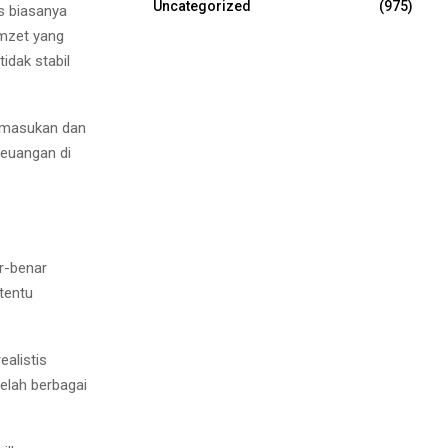
Uncategorized
(975)
s biasanya
omzet yang
idak stabil
emasukan dan
euangan di
r-benar
tentu
alistis
elah berbagai