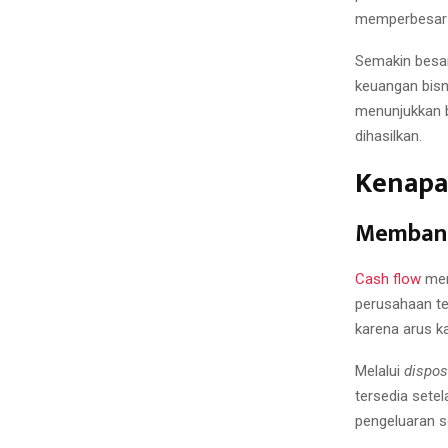
memperbesar 
Semakin besar
keuangan bisn
menunjukkan b
dihasilkan.
Kenapa 
Membant
Cash flow
men
perusahaan ter
karena arus ka
Melalui
dispo
tersedia sete
pengeluaran se