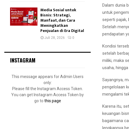
Dalam dunia b
Media Sosial untuk
untuk pengemb
Bisnis: Strategi,
seperti pajak,
Manfaat, dan Cara
Meningkatkan
Setelah menye
Penjualan di Era Digital
pendapatan ya
Juli 28, 2026
0
Kondisi terse
setelah berba
INSTAGRAM
miliki, maka 
usaha, hingga 
This message appears for Admin Users
Sayangnya, m
only:
pengelolaan ke
Please fill the Instagram Access Token.
mengalami tek
You can get Instagram Access Token by
go to
this page
Karena itu, s
keuangan bisn
bagaimana car
lengkapnya beri