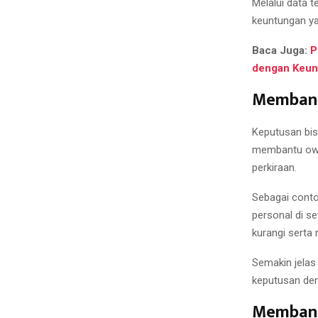
Melalui data 
keuntungan yan
Baca Juga:
P
dengan Keun
Membant
Keputusan bis
membantu owne
perkiraan.
Sebagai cont
personal di se
kurangi serta
Semakin jelas
keputusan deng
Membant