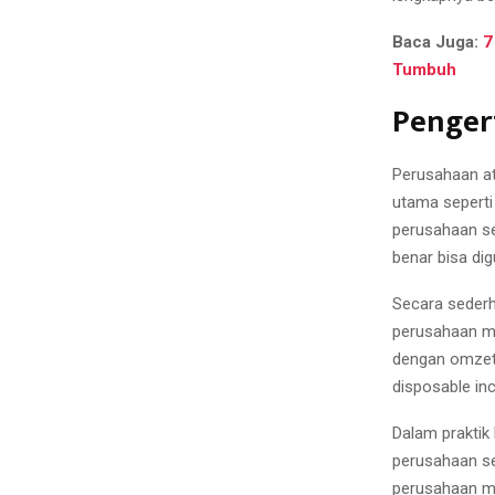
Baca Juga:
7
Tumbuh
Penger
Perusahaan at
utama seperti 
perusahaan s
benar bisa dig
Secara sederh
perusahaan me
dengan omzet 
disposable inc
Dalam prakti
perusahaan sec
perusahaan ma