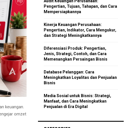
Audit Keuangan Perusahaan:
r
R
Pengertian, Tujuan, Tahapan, dan Cara
:
Mempersiapkannya
C
Kinerja Keuangan Perusahaan:
H
Pengertian, Indikator, Cara Mengukur,
dan Strategi Meningkatkannya
Diferensiasi Produk: Pengertian,
Jenis, Strategi, Contoh, dan Cara
Memenangkan Persaingan Bisnis
Database Pelanggan: Cara
Meningkatkan Loyalitas dan Penjualan
Bisnis
Media Sosial untuk Bisnis: Strategi,
Manfaat, dan Cara Meningkatkan
itan keuangan.
Penjualan di Era Digital
mengejar omzet