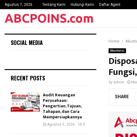
Agustus 7, 2026
Tentang Kami
Hubungi Kami
Daftar Agent
ABCPOINS.com
SOCIAL MEDIA
Home
Akunt
Akuntansi
Dispos
Fungsi
RECENT POSTS
by
admin
Mei
Audit Keuangan
SHARE
Perusahaan:
Pengertian, Tujuan,
Tahapan, dan Cara
Mempersiapkannya
Agustus 5, 2026
0