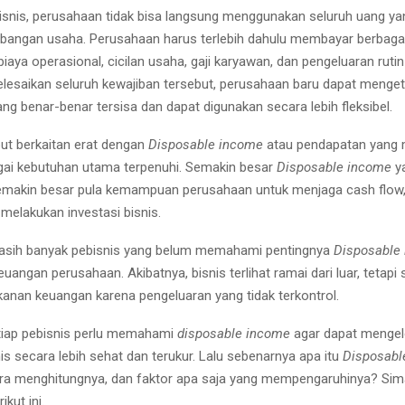
isnis, perusahaan tidak bisa langsung menggunakan seluruh uang y
angan usaha. Perusahaan harus terlebih dahulu membayar berbagai
 biaya operasional, cicilan usaha, gaji karyawan, dan pengeluaran rutin
lesaikan seluruh kewajiban tersebut, perusahaan baru dapat menget
ng benar-benar tersisa dan dapat digunakan secara lebih fleksibel.
but berkaitan erat dengan
Disposable income
atau pendapatan yang 
gai kebutuhan utama terpenuhi. Semakin besar
Disposable income
ya
semakin besar pula kemampuan perusahaan untuk menjaga cash flo
melakukan investasi bisnis.
asih banyak pebisnis yang belum memahami pentingnya
Disposable
uangan perusahaan. Akibatnya, bisnis terlihat ramai dari luar, tetapi
anan keuangan karena pengeluaran yang tidak terkontrol.
etiap pebisnis perlu memahami
disposable income
agar dapat mengelo
is secara lebih sehat dan terukur. Lalu sebenarnya apa itu
Disposabl
a menghitungnya, dan faktor apa saja yang mempengaruhinya? Sim
kut ini.