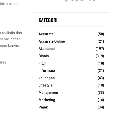
Juli 28, 2026
0
siko bisnis
KATEGORI
realistis dan
Accurate
(58)
 benar-benar
Accurate Online
(21)
ggu kondisi
Akuntansi
(197)
Bisnis
(319)
itas
Fitur
(18)
Informasi
(21)
keuangan
(63)
Lifestyle
(10)
Manajemen
(33)
Marketing
(16)
Pajak
(34)