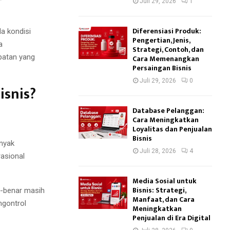
Juli 29, 2026
1
Diferensiasi Produk:
a kondisi
Pengertian, Jenis,
a
Strategi, Contoh, dan
patan yang
Cara Memenangkan
Persaingan Bisnis
Juli 29, 2026
0
isnis?
Database Pelanggan:
Cara Meningkatkan
Loyalitas dan Penjualan
Bisnis
anyak
Juli 28, 2026
4
rasional
Media Sosial untuk
Bisnis: Strategi,
r-benar masih
Manfaat, dan Cara
ngontrol
Meningkatkan
Penjualan di Era Digital