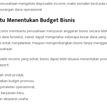
perusahaan mengelola disposable income, maka semakin kecil pula ri
urangan dana operasional.
u Menentukan Budget Bisnis
ncome
membantu perusahaan menyusun anggaran bisnis secara lebih 
lui data tersebut, owner dapat mengetahui seberapa besar dana yang
ia untuk menjalankan maupun mengembangkan bisnis tanpa menggan
usahaan.
able income yang sehat, bisnis dapat lebih leluasa menentukan prior
perti:
h stok produk,
tkan budget promosi,
peralatan operasional,
 karyawan baru,
n ekspansi usaha.