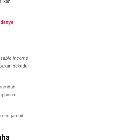
ilkan
edanya
osable income
 bukan sekadar
enambah
g bisa di
 mengambil
aha