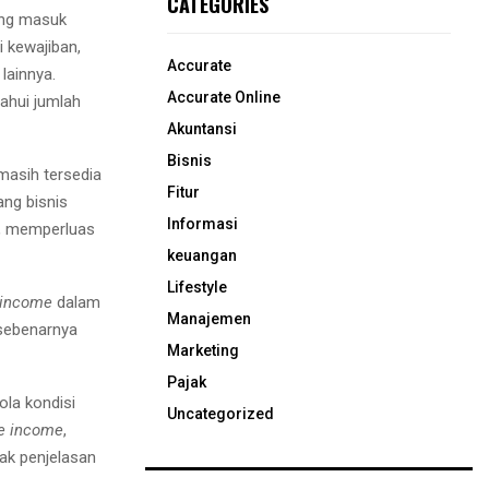
CATEGORIES
ang masuk
 kewajiban,
Accurate
 lainnya.
Accurate Online
ahui jumlah
Akuntansi
Bisnis
masih tersedia
Fitur
ng bisnis
Informasi
w, memperluas
keuangan
Lifestyle
 income
dalam
Manajemen
 sebenarnya
Marketing
Pajak
la kondisi
Uncategorized
e income
,
ak penjelasan