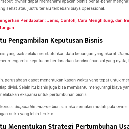
tersebut, owner dapat memahami apakah bisnis benar-benar menghas
g sehat atau justru terlalu terbebani biaya operasional.
engertian Pendapatan: Jenis, Contoh, Cara Menghitung, dan B
tungan
u Pengambilan Keputusan Bisnis
nis yang baik selalu membutuhkan data keuangan yang akurat.
Disp
r mengambil keputusan berdasarkan kondisi finansial yang nyata,
oh, perusahaan dapat menentukan kapan waktu yang tepat untuk m
tiap divisi. Selain itu bisnis juga bisa membantu mengurangi biaya yan
 melakukan ekspansi untuk pertumbuhan bisnis.
 kondisi
disposable income
bisnis, maka semakin mudah pula owner
an risiko yang lebih terukur.
u Menentukan Strategi Pertumbuhan Us