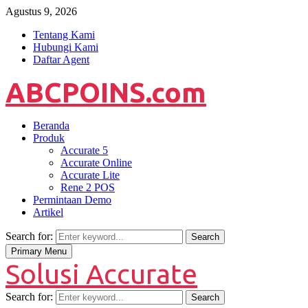
Agustus 9, 2026
Tentang Kami
Hubungi Kami
Daftar Agent
ABCPOINS.com
Beranda
Produk
Accurate 5
Accurate Online
Accurate Lite
Rene 2 POS
Permintaan Demo
Artikel
Search for:
Search
Primary Menu
Solusi Accurate
Search for:
Search