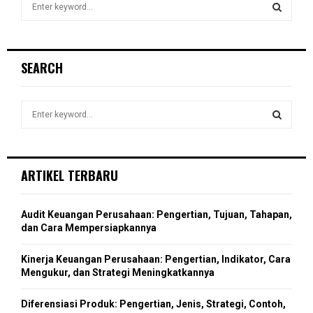
S
e
a
S
r
c
E
SEARCH
h
f
A
o
S
r
R
e
:
a
S
C
r
c
E
ARTIKEL TERBARU
H
h
f
A
o
Audit Keuangan Perusahaan: Pengertian, Tujuan, Tahapan,
r
R
dan Cara Mempersiapkannya
:
C
Kinerja Keuangan Perusahaan: Pengertian, Indikator, Cara
Mengukur, dan Strategi Meningkatkannya
H
Diferensiasi Produk: Pengertian, Jenis, Strategi, Contoh,