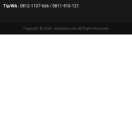
Tlp/WA :
0812-1107-666 / 0811-910-121
Copyright © 2024 - abcpoins.com All Right Reserved.