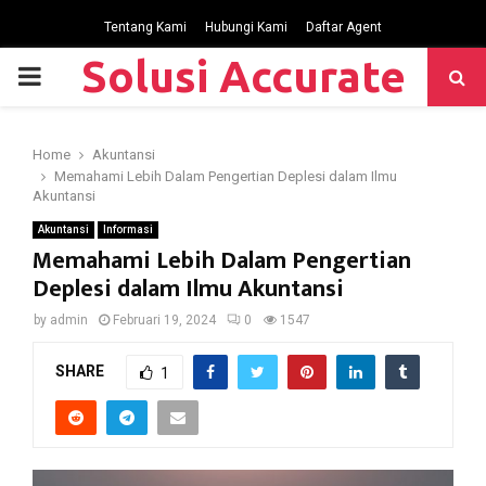
Tentang Kami
Hubungi Kami
Daftar Agent
Solusi Accurate
P
R
Home
Akuntansi
Memahami Lebih Dalam Pengertian Deplesi dalam Ilmu
I
Akuntansi
Akuntansi
Informasi
M
Memahami Lebih Dalam Pengertian
Deplesi dalam Ilmu Akuntansi
A
by
admin
Februari 19, 2024
0
1547
R
SHARE
1
Y