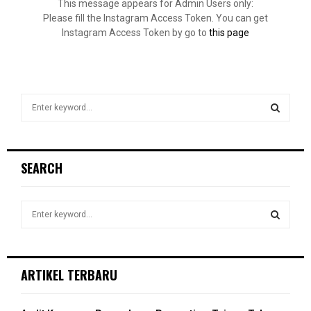
This message appears for Admin Users only:
Please fill the Instagram Access Token. You can get
Instagram Access Token by go to
this page
S
e
a
S
r
c
E
SEARCH
h
f
A
o
S
r
R
e
:
a
S
C
r
c
E
ARTIKEL TERBARU
H
h
f
A
o