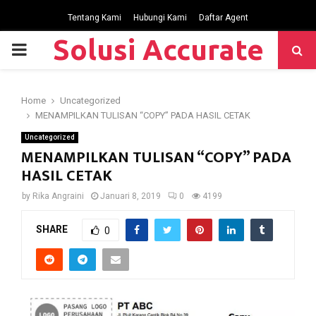
Tentang Kami
Hubungi Kami
Daftar Agent
Solusi Accurate
P
R
Home
Uncategorized
MENAMPILKAN TULISAN “COPY” PADA HASIL CETAK
I
Uncategorized
MENAMPILKAN TULISAN “COPY” PADA
M
HASIL CETAK
by
Rika Angraini
Januari 8, 2019
0
4199
A
SHARE
0
R
Y