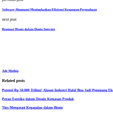
Software Akuntansi Meningkatkan Efisiensi Keuangan Perusahaan
next post
Reputasi Bisnis dalam Dunia Internet
Ade Muthia
Related posts
Potensi Rp 34.000 Triliun! Alasan Industri Halal Bisa Jadi Penopang E
Peran Estetika dalam Desain Kemasan Produk
Tips Mengatasi Kegagalan dalam Bisnis