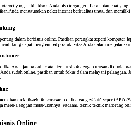
internet yang stabil, bisnis Anda bisa terganggu. Pesan atau chat yang 
n Anda menggunakan paket internet berkualitas tinggi dan memiliki sumb
dukung
enting dalam berbisnis online. Pastikan perangkat seperti komputer, l
 mendukung dapat menghambat produktivitas Anda dalam menjalankan b
Customer
. Jika Anda jarang online atau terlalu sibuk dengan urusan di dunia ny
Anda sudah online, pastikan untuk fokus dalam melayani pelanggan. Ja
.
ine
 memahami teknik-teknik pemasaran online yang efektif, seperti SEO (
gga mereka enggan melakukannya. Padahal, teknik-teknik marketing on
isnis Online