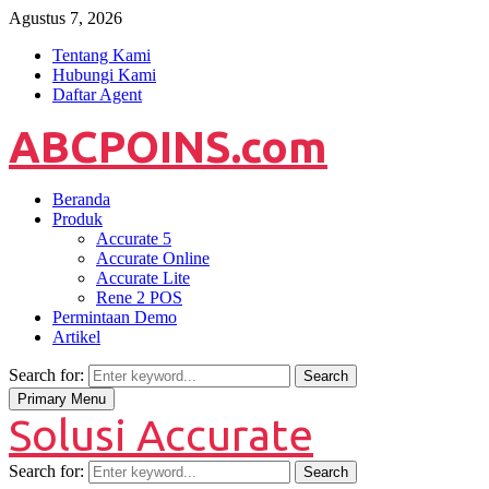
Agustus 7, 2026
Tentang Kami
Hubungi Kami
Daftar Agent
ABCPOINS.com
Beranda
Produk
Accurate 5
Accurate Online
Accurate Lite
Rene 2 POS
Permintaan Demo
Artikel
Search for:
Search
Primary Menu
Solusi Accurate
Search for:
Search