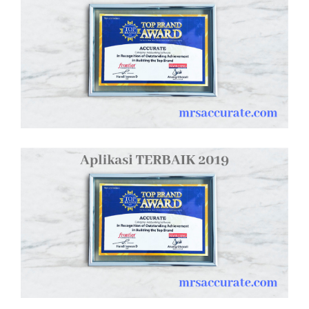
M
E
N
U