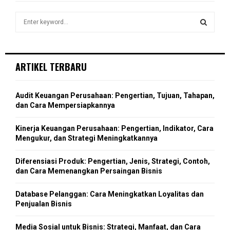
f
A
o
S
r
R
e
:
a
S
C
r
c
E
ARTIKEL TERBARU
H
h
f
A
o
Audit Keuangan Perusahaan: Pengertian, Tujuan, Tahapan,
r
R
dan Cara Mempersiapkannya
:
C
Kinerja Keuangan Perusahaan: Pengertian, Indikator, Cara
Mengukur, dan Strategi Meningkatkannya
H
Diferensiasi Produk: Pengertian, Jenis, Strategi, Contoh,
dan Cara Memenangkan Persaingan Bisnis
Database Pelanggan: Cara Meningkatkan Loyalitas dan
Penjualan Bisnis
Media Sosial untuk Bisnis: Strategi, Manfaat, dan Cara