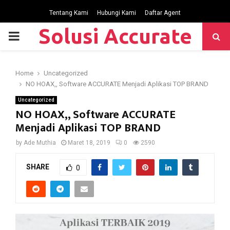
Tentang Kami
Hubungi Kami
Daftar Agent
Solusi Accurate
P
R
Home
Uncategorized
NO HOAX,, Software ACCURATE Menjadi Aplikasi TOP BRAND
I
Uncategorized
NO HOAX,, Software ACCURATE
M
Menjadi Aplikasi TOP BRAND
by
Ade Muthia
Maret 18, 2019
0
2590
A
SHARE
0
R
Y