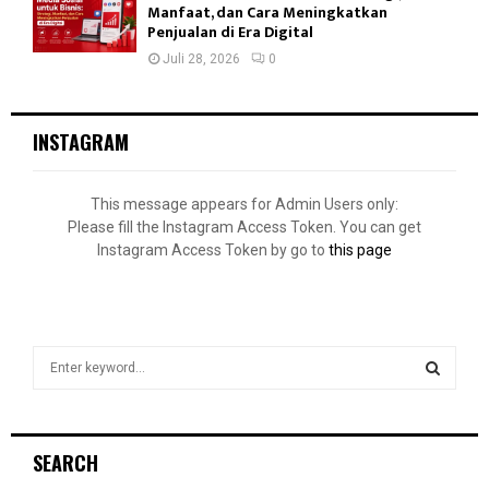
Manfaat, dan Cara Meningkatkan
Penjualan di Era Digital
Juli 28, 2026
0
INSTAGRAM
This message appears for Admin Users only:
Please fill the Instagram Access Token. You can get
Instagram Access Token by go to
this page
S
e
a
S
r
c
E
SEARCH
h