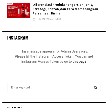
Diferensiasi Produk: Pengertian, Jenis,
Strategi, Contoh, dan Cara Memenangkan
Persaingan Bisnis
Juli 29, 2026
0
INSTAGRAM
This message appears for Admin Users only:
Please fill the Instagram Access Token. You can get
Instagram Access Token by go to
this page
S
e
a
S
r
c
E