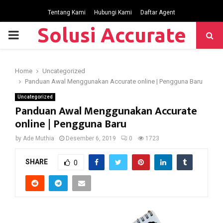
Tentang Kami
Hubungi Kami
Daftar Agent
Solusi Accurate
P
R
Home
Uncategorized
Panduan Awal Menggunakan Accurate online | Pengguna Baru
I
Uncategorized
Panduan Awal Menggunakan Accurate
M
online | Pengguna Baru
by
Ade Muthia
Desember 6, 2019
0
1723
A
SHARE
0
R
Y