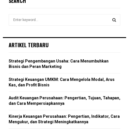
SEARCH
h
f
A
o
S
r
R
e
:
a
S
C
r
c
E
ARTIKEL TERBARU
H
h
f
A
o
Strategi Pengembangan Usaha: Cara Menumbuhkan
r
R
Bisnis dan Peran Marketing
:
C
Strategi Keuangan UMKM: Cara Mengelola Modal, Arus
Kas, dan Profit Bisnis
H
Audit Keuangan Perusahaan: Pengertian, Tujuan, Tahapan,
dan Cara Mempersiapkannya
Kinerja Keuangan Perusahaan: Pengertian, Indikator, Cara
Mengukur, dan Strategi Meningkatkannya