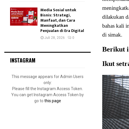
meningkatka
Media Sosial untuk
Bisnis: Strategi,
dilakukan da
Manfaat, dan Cara
Meningkatkan
bahas kali i
Penjualan di Era Digital
di simak.
Juli 28, 2026
0
Berikut 
INSTAGRAM
Ikut set
This message appears for Admin Users
only:
Please fill the Instagram Access Token.
You can get Instagram Access Token by
go to
this page