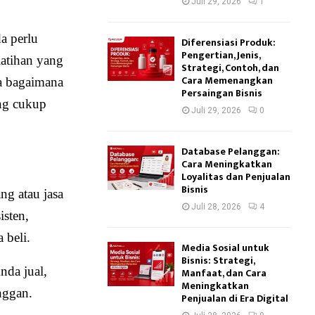
Juli 29, 2026
1
a perlu
Diferensiasi Produk:
Pengertian, Jenis,
atihan yang
Strategi, Contoh, dan
Cara Memenangkan
a bagaimana
Persaingan Bisnis
ang cukup
Juli 29, 2026
0
Database Pelanggan:
Cara Meningkatkan
Loyalitas dan Penjualan
Bisnis
ng atau jasa
Juli 28, 2026
4
isten,
 beli.
Media Sosial untuk
Bisnis: Strategi,
nda jual,
Manfaat, dan Cara
Meningkatkan
nggan.
Penjualan di Era Digital