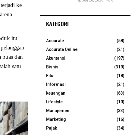
Juli 28, 2026
0
erjadi ke
arena
KATEGORI
oduk itu
Accurate
(58)
a pelanggan
Accurate Online
(21)
a puas dan
Akuntansi
(197)
salah satu
Bisnis
(319)
Fitur
(18)
Informasi
(21)
keuangan
(63)
Lifestyle
(10)
Manajemen
(33)
Marketing
(16)
Pajak
(34)