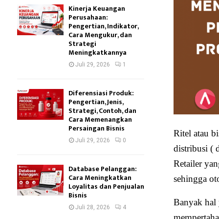
Kinerja Keuangan
Perusahaan:
Pengertian, Indikator,
Cara Mengukur, dan
Strategi
Meningkatkannya
Juli 29, 2026
1
Diferensiasi Produk:
Pengertian, Jenis,
Strategi, Contoh, dan
Cara Memenangkan
Persaingan Bisnis
Ritel atau 
Juli 29, 2026
0
distribusi 
Retailer ya
Database Pelanggan:
Cara Meningkatkan
sehingga ot
Loyalitas dan Penjualan
Bisnis
Banyak hal y
Juli 28, 2026
4
mempertahan