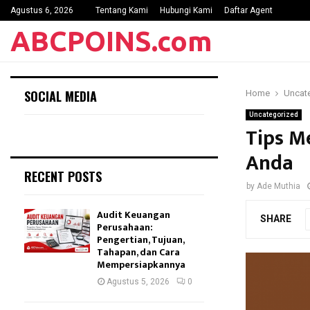
Agustus 6, 2026
Tentang Kami
Hubungi Kami
Daftar Agent
ABCPOINS.com
SOCIAL MEDIA
Home
Uncat
Uncategorized
Tips M
Anda
RECENT POSTS
by
Ade Muthia
Audit Keuangan
SHARE
Perusahaan:
Pengertian, Tujuan,
Tahapan, dan Cara
Mempersiapkannya
Agustus 5, 2026
0