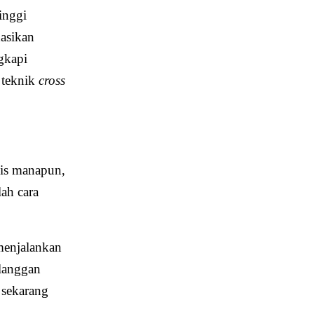
inggi
asikan
gkapi
n teknik
cross
snis manapun,
ah cara
menjalankan
langgan
 sekarang