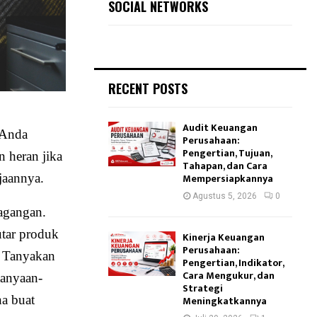
SOCIAL NETWORKS
RECENT POSTS
Audit Keuangan
 Anda
Perusahaan:
Pengertian, Tujuan,
n heran jika
Tahapan, dan Cara
jaannya.
Mempersiapkannya
Agustus 5, 2026
0
agangan.
utar produk
Kinerja Keuangan
Perusahaan:
. Tanyakan
Pengertian, Indikator,
Cara Mengukur, dan
tanyaan-
Strategi
na buat
Meningkatkannya