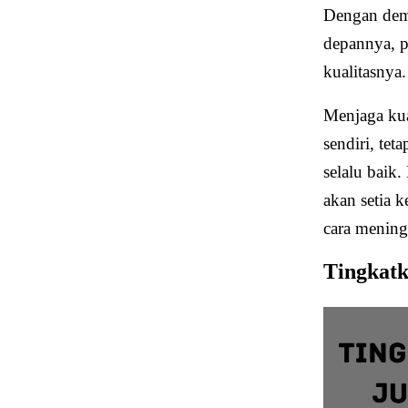
Dengan demi
depannya, p
kualitasnya.
Menjaga kua
sendiri, te
selalu baik
akan setia k
cara meningk
Tingkatk