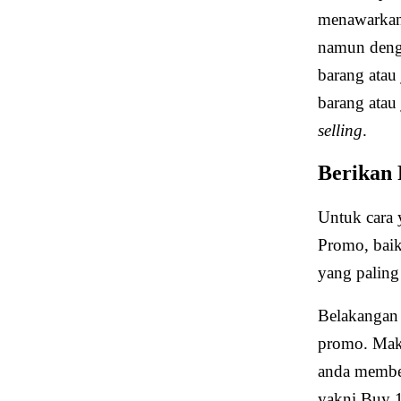
menawarkan 
namun denga
barang atau
barang atau 
selling
.
Berikan
Untuk cara y
Promo, baik
yang paling
Belakangan 
promo. Maki
anda membe
yakni Buy 1