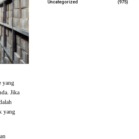
Uncategorized
(975)
e yang
da. Jika
dalah
k yang
gan