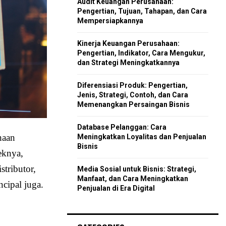
Audit Keuangan Perusahaan:
r
R
Pengertian, Tujuan, Tahapan, dan Cara
:
Mempersiapkannya
C
Kinerja Keuangan Perusahaan:
H
Pengertian, Indikator, Cara Mengukur,
dan Strategi Meningkatkannya
Diferensiasi Produk: Pengertian,
Jenis, Strategi, Contoh, dan Cara
Memenangkan Persaingan Bisnis
Database Pelanggan: Cara
haan
Meningkatkan Loyalitas dan Penjualan
Bisnis
eknya,
stributor,
Media Sosial untuk Bisnis: Strategi,
Manfaat, dan Cara Meningkatkan
cipal juga.
Penjualan di Era Digital