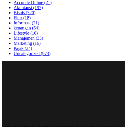
Accurate Online
(21)
Akuntansi
(197)
Bisnis
(320)
Fitur
(18)
Informasi
(21)
keuangan
(64)
Lifestyle
(10)
Manajemen
(33)
Marketing
(16)
Pajak
(34)
Uncategorized
(973)