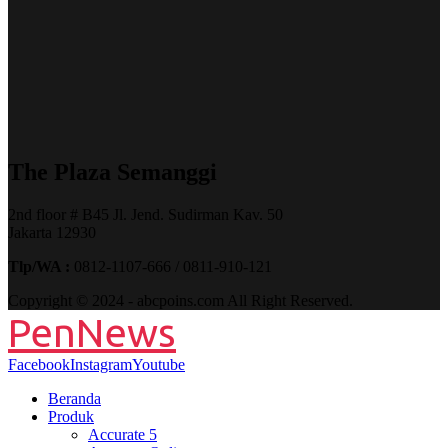
The Plaza Semanggi
2nd floor # B45 Jl. Jend. Sudirman Kav. 50
Jakarta 12930
Tlp/WA :
0812-1107-666 / 0811-910-121
Copyright © 2024 - abcpoins.com All Right Reserved.
PenNews
Facebook
Instagram
Youtube
Beranda
Produk
Accurate 5