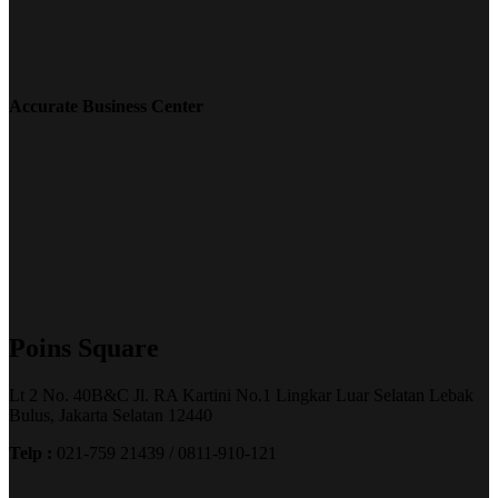
Accurate Business Center
Poins Square
Lt 2 No. 40B&C Jl. RA Kartini No.1 Lingkar Luar Selatan Lebak
Bulus, Jakarta Selatan 12440
Telp :
021-759 21439 / 0811-910-121