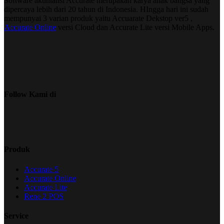
Software akuntansi Accurate merupakan karya anak bangsa yang
dipercaya lebih dari 20 tahun di Indonesia. HIngga hari ini sudah
mempunyai 3 varian produk yaitu Accuarate Dekstop ver5 ,
Accurate Online
versi Cloud dan Accurate Lite versi Mobile Apps.
Follow Kami di
Produk
Accurate 5
Accurate Online
Accurate Lite
Rene 2 POS
Service