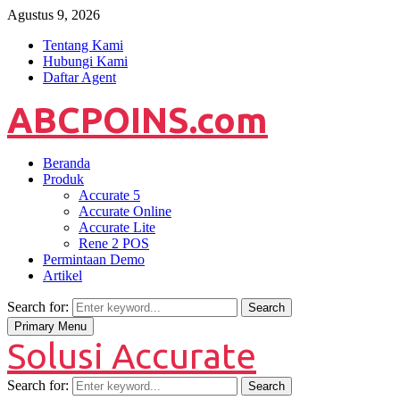
Agustus 9, 2026
Tentang Kami
Hubungi Kami
Daftar Agent
ABCPOINS.com
Beranda
Produk
Accurate 5
Accurate Online
Accurate Lite
Rene 2 POS
Permintaan Demo
Artikel
Search for:
Search
Primary Menu
Solusi Accurate
Search for:
Search