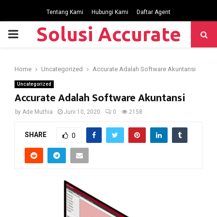
Tentang Kami
Hubungi Kami
Daftar Agent
Solusi Accurate
P
R
Home
Uncategorized
Accurate Adalah Software Akuntansi
I
Uncategorized
Accurate Adalah Software Akuntansi
M
by
Ade Muthia
Juni 10, 2020
0
2158
SHARE
0
A
R
Y