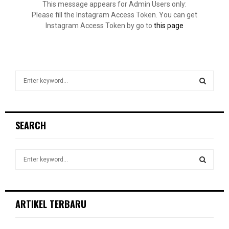
This message appears for Admin Users only:
Please fill the Instagram Access Token. You can get
Instagram Access Token by go to
this page
S
e
a
S
r
c
E
SEARCH
h
f
A
o
S
r
R
e
:
a
S
C
r
c
E
ARTIKEL TERBARU
H
h
f
A