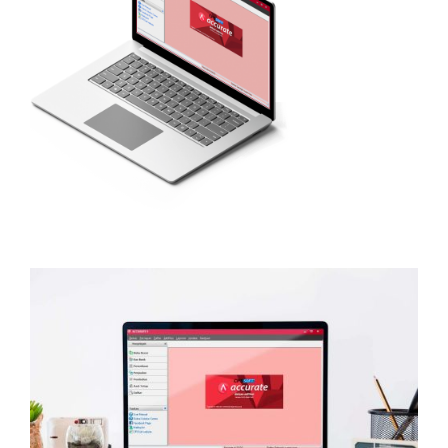
M
E
N
U