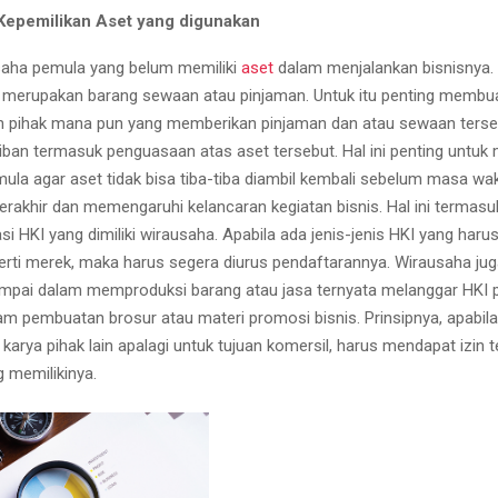
Kepemilikan Aset yang digunakan
saha pemula yang belum memiliki
aset
dalam menjalankan bisnisnya.
 merupakan barang sewaan atau pinjaman. Untuk itu penting membuat
an pihak mana pun yang memberikan pinjaman dan atau sewaan terseb
iban termasuk penguasaan atas aset tersebut. Hal ini penting untuk 
ula agar aset tidak bisa tiba-tiba diambil kembali sebelum masa wa
rakhir dan memengaruhi kelancaran kegiatan bisnis. Hal ini termasu
si HKI yang dimiliki wirausaha. Apabila ada jenis-jenis HKI yang haru
perti merek, maka harus segera diurus pendaftarannya. Wirausaha jug
ampai dalam memproduksi barang atau jasa ternyata melanggar HKI pi
m pembuatan brosur atau materi promosi bisnis. Prinsipnya, apabila
rya pihak lain apalagi untuk tujuan komersil, harus mendapat izin t
g memilikinya.