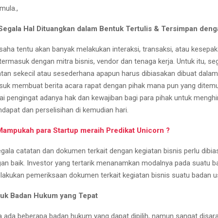
mula.,
egala Hal Dituangkan dalam Bentuk Tertulis & Tersimpan deng
saha tentu akan banyak melakukan interaksi, transaksi, atau kesepa
termasuk dengan mitra bisnis, vendor dan tenaga kerja. Untuk itu, se
tan sekecil atau sesederhana apapun harus dibiasakan dibuat dalam
masuk membuat berita acara rapat dengan pihak mana pun yang ditemui.
ai pengingat adanya hak dan kewajiban bagi para pihak untuk menghi
dapat dan perselisihan di kemudian hari.
Mampukah para Startup meraih Predikat Unicorn ?
egala catatan dan dokumen terkait dengan kegiatan bisnis perlu dibi
an baik. Investor yang tertarik menanamkan modalnya pada suatu 
lakukan pemeriksaan dokumen terkait kegiatan bisnis suatu badan u
tuk Badan Hukum yang Tepat
 ada beberapa badan hukum yang dapat dipilih, namun sangat disar