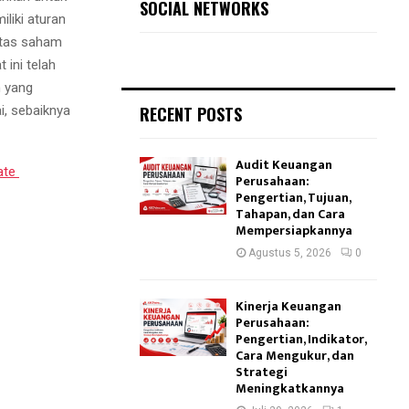
SOCIAL NETWORKS
liki aturan
atas saham
 ini telah
 yang
RECENT POSTS
i, sebaiknya
Audit Keuangan
ate
Perusahaan:
Pengertian, Tujuan,
Tahapan, dan Cara
Mempersiapkannya
Agustus 5, 2026
0
Kinerja Keuangan
Perusahaan:
Pengertian, Indikator,
Cara Mengukur, dan
Strategi
Meningkatkannya