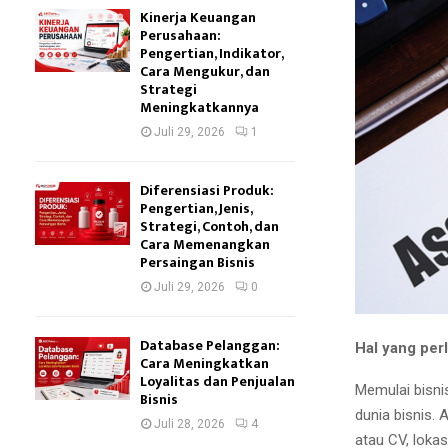
Kinerja Keuangan
Perusahaan:
Pengertian, Indikator,
Cara Mengukur, dan
Strategi
Meningkatkannya
Juli 29, 2026
1
Diferensiasi Produk:
Pengertian, Jenis,
Strategi, Contoh, dan
Cara Memenangkan
Persaingan Bisnis
Juli 29, 2026
0
Database Pelanggan:
Hal yang per
Cara Meningkatkan
Loyalitas dan Penjualan
Memulai bisni
Bisnis
dunia bisnis. 
Juli 28, 2026
4
atau CV, lokas