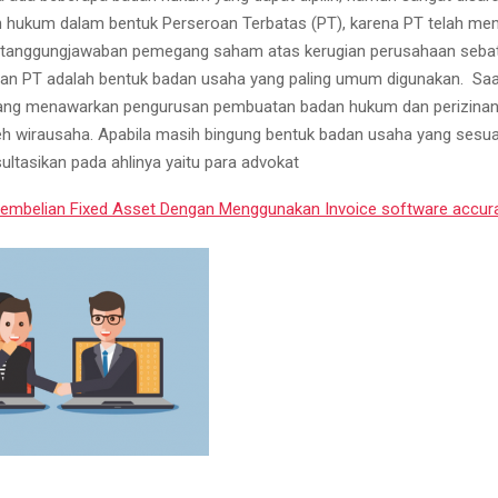
 hukum dalam bentuk Perseroan Terbatas (PT), karena PT telah memi
pertanggungjawaban pemegang saham atas kerugian perusahaan seb
, dan PT adalah bentuk badan usaha yang paling umum digunakan. Saat
yang menawarkan pengurusan pembuatan badan hukum dan perizinan
eh wirausaha. Apabila masih bingung bentuk badan usaha yang sesua
ultasikan pada ahlinya yaitu para advokat
Pembelian Fixed Asset Dengan Menggunakan Invoice software accur