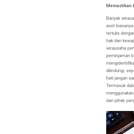
Memastikan 
Banyak wirau
aset biasanya
tertulis deng
hak dan kewaj
wirausaha pem
peminjaman be
mengidentifika
dilindungi, se
hati jangan s
Termasuk dala
menggunakan ka
dari pihak yan