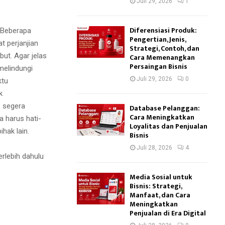
Juli 29, 2026
1
Diferensiasi Produk:
 Beberapa
Pengertian, Jenis,
 perjanjian
Strategi, Contoh, dan
ut. Agar jelas
Cara Memenangkan
Persaingan Bisnis
melindungi
Juli 29, 2026
0
ktu
k
s segera
Database Pelanggan:
Cara Meningkatkan
a harus hati-
Loyalitas dan Penjualan
hak lain.
Bisnis
Juli 28, 2026
4
erlebih dahulu
Media Sosial untuk
Bisnis: Strategi,
Manfaat, dan Cara
Meningkatkan
Penjualan di Era Digital