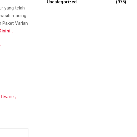
Uncategorized
(975)
r yang telah
 masih masing
n Paket Varian
Disini .
s
ftware ,