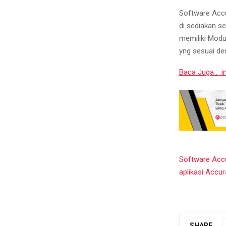
Software Accu
di sediakan s
memiliki Modu
yng sesuai de
Baca Juga : i
Software Accu
aplikasi Accu
SHARE