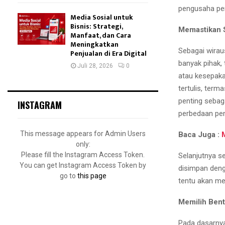
pengusaha pe
Media Sosial untuk
Bisnis: Strategi,
Memastikan S
Manfaat, dan Cara
Meningkatkan
Sebagai wirau
Penjualan di Era Digital
banyak pihak, 
Juli 28, 2026
0
atau kesepaka
tertulis, ter
penting sebag
INSTAGRAM
perbedaan pen
This message appears for Admin Users
Baca Juga :
only:
Please fill the Instagram Access Token.
Selanjutnya s
You can get Instagram Access Token by
disimpan deng
go to
this page
tentu akan me
Memilih Ben
Pada dasarnya