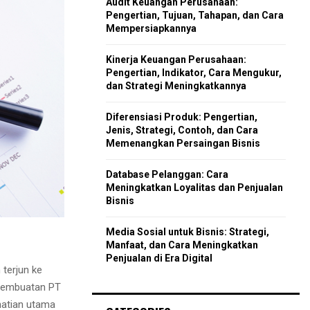
Audit Keuangan Perusahaan:
r
R
Pengertian, Tujuan, Tahapan, dan Cara
:
Mempersiapkannya
C
Kinerja Keuangan Perusahaan:
H
Pengertian, Indikator, Cara Mengukur,
dan Strategi Meningkatkannya
Diferensiasi Produk: Pengertian,
Jenis, Strategi, Contoh, dan Cara
Memenangkan Persaingan Bisnis
Database Pelanggan: Cara
Meningkatkan Loyalitas dan Penjualan
Bisnis
Media Sosial untuk Bisnis: Strategi,
Manfaat, dan Cara Meningkatkan
Penjualan di Era Digital
 terjun ke
s pembuatan PT
rhatian utama