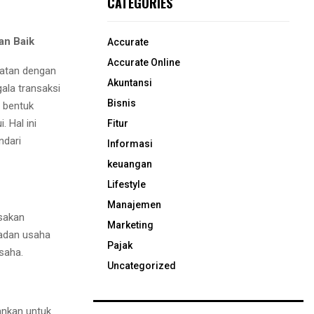
CATEGORIES
an Baik
Accurate
Accurate Online
katan dengan
Akuntansi
gala transaksi
Bisnis
 bentuk
 Hal ini
Fitur
ndari
Informasi
keuangan
Lifestyle
Manajemen
asakan
Marketing
badan usaha
Pajak
saha.
Uncategorized
ankan untuk