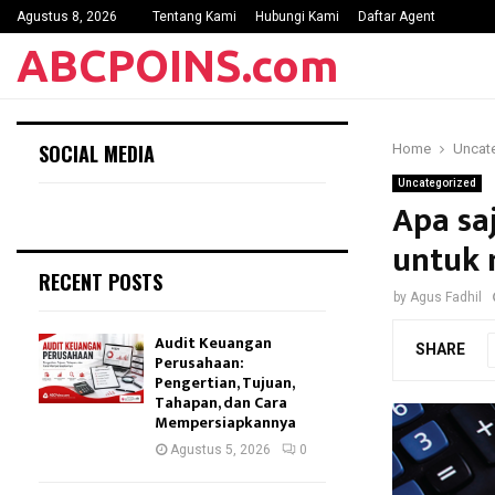
Agustus 8, 2026
Tentang Kami
Hubungi Kami
Daftar Agent
ABCPOINS.com
SOCIAL MEDIA
Home
Uncat
Uncategorized
Apa sa
untuk 
RECENT POSTS
by
Agus Fadhil
Audit Keuangan
SHARE
Perusahaan:
Pengertian, Tujuan,
Tahapan, dan Cara
Mempersiapkannya
Agustus 5, 2026
0