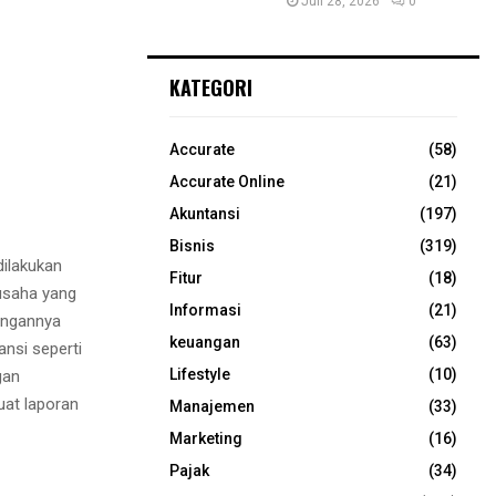
Juli 28, 2026
0
KATEGORI
Accurate
(58)
Accurate Online
(21)
Akuntansi
(197)
Bisnis
(319)
dilakukan
Fitur
(18)
usaha yang
Informasi
(21)
angannya
keuangan
(63)
nsi seperti
Lifestyle
(10)
gan
uat laporan
Manajemen
(33)
Marketing
(16)
Pajak
(34)