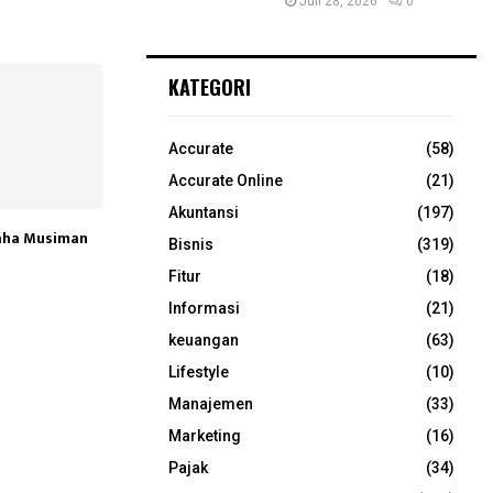
Juli 28, 2026
0
KATEGORI
Accurate
(58)
Accurate Online
(21)
Akuntansi
(197)
saha Musiman
Bisnis
(319)
Fitur
(18)
Informasi
(21)
keuangan
(63)
Lifestyle
(10)
Manajemen
(33)
Marketing
(16)
Pajak
(34)