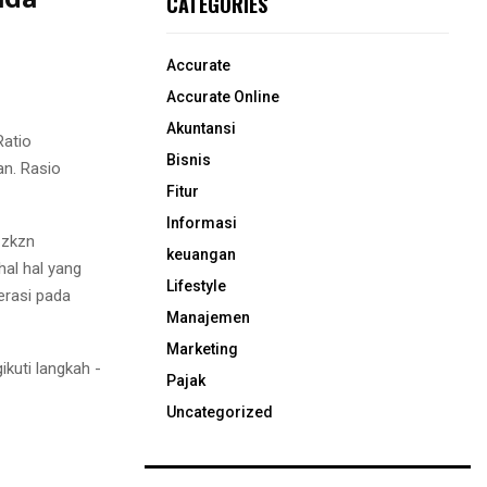
CATEGORIES
Accurate
Accurate Online
Akuntansi
Ratio
Bisnis
an. Rasio
Fitur
Informasi
 zkzn
keuangan
al hal yang
Lifestyle
erasi pada
Manajemen
Marketing
kuti langkah -
Pajak
Uncategorized