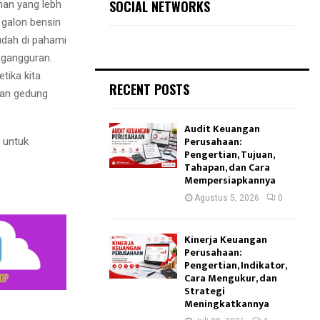
SOCIAL NETWORKS
an yang lebh
 galon bensin
udah di pahami
ngangguran.
tika kita
RECENT POSTS
nan gedung
Audit Keuangan
Perusahaan:
 untuk
Pengertian, Tujuan,
Tahapan, dan Cara
Mempersiapkannya
Agustus 5, 2026
0
Kinerja Keuangan
Perusahaan:
Pengertian, Indikator,
Cara Mengukur, dan
Strategi
Meningkatkannya