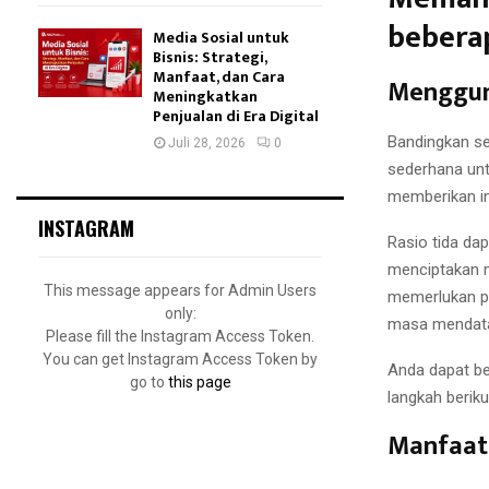
bebera
Media Sosial untuk
Bisnis: Strategi,
Manfaat, dan Cara
Menggun
Meningkatkan
Penjualan di Era Digital
Bandingkan se
Juli 28, 2026
0
sederhana unt
memberikan inf
INSTAGRAM
Rasio tida d
menciptakan m
This message appears for Admin Users
memerlukan pe
only:
masa mendat
Please fill the Instagram Access Token.
You can get Instagram Access Token by
Anda dapat be
go to
this page
langkah berikut
Manfaat 