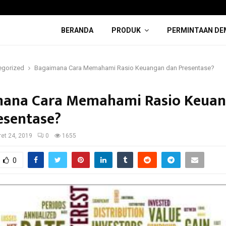
BERANDA
PRODUK
PERMINTAAN DE
egorized
Bagaimana Cara Memahami Rasio Keuangan dan Presentase?
mana Cara Memahami Rasio Keua
esentase?
et 24, 2019
0
1655
0