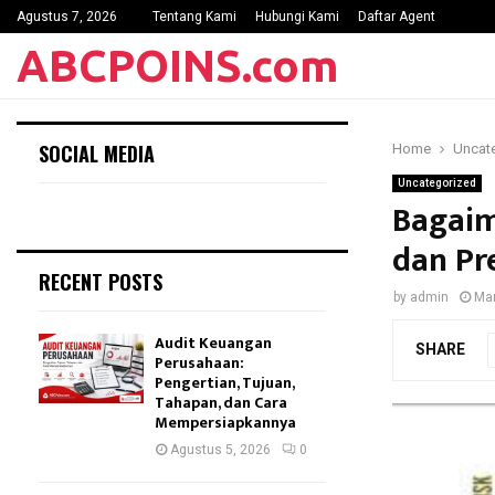
Agustus 7, 2026
Tentang Kami
Hubungi Kami
Daftar Agent
ABCPOINS.com
SOCIAL MEDIA
Home
Uncat
Uncategorized
Bagai
dan Pr
RECENT POSTS
by
admin
Mar
Audit Keuangan
SHARE
Perusahaan:
Pengertian, Tujuan,
Tahapan, dan Cara
Mempersiapkannya
Agustus 5, 2026
0