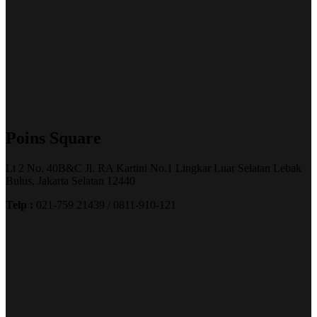
Poins Square
Lt 2 No. 40B&C Jl. RA Kartini No.1 Lingkar Luar Selatan Lebak
Bulus, Jakarta Selatan 12440
Telp :
021-759 21439 / 0811-910-121