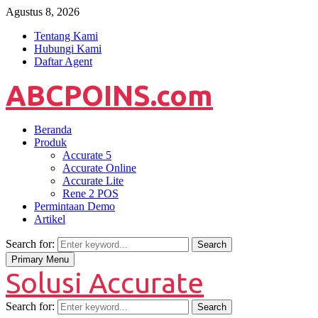
Agustus 8, 2026
Tentang Kami
Hubungi Kami
Daftar Agent
ABCPOINS.com
Beranda
Produk
Accurate 5
Accurate Online
Accurate Lite
Rene 2 POS
Permintaan Demo
Artikel
Search for:
Search
Primary Menu
Solusi Accurate
Search for:
Search