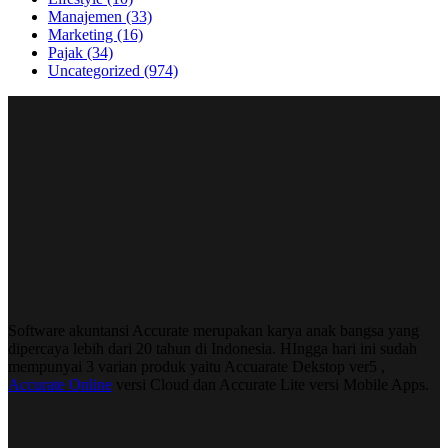
Manajemen
(33)
Marketing
(16)
Pajak
(34)
Uncategorized
(974)
Software akuntansi Accurate merupakan karya anak bangsa yang
dipercaya lebih dari 20 tahun di Indonesia. HIngga hari ini sudah
mempunyai 3 varian produk yaitu Accuarate Dekstop ver5 ,
Accurate Online
versi Cloud dan Accurate Lite versi Mobile Apps.