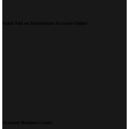
Paket Add on Manufaktur Accurate Online
Accurate Business Center