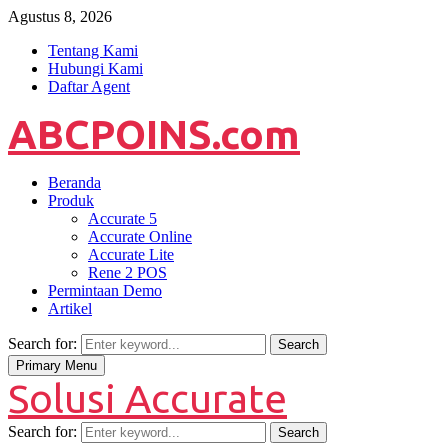
Agustus 8, 2026
Tentang Kami
Hubungi Kami
Daftar Agent
ABCPOINS.com
Beranda
Produk
Accurate 5
Accurate Online
Accurate Lite
Rene 2 POS
Permintaan Demo
Artikel
Search for:
Search
Primary Menu
Solusi Accurate
Search for:
Search