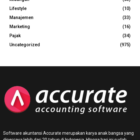
Lifestyle
(10)
Manajemen
(33)
Marketing
(16)
Pajak
(34)
Uncategorized
(975)
Software akuntansi Accurate merupakan karya anak bangsa yang
dipercaya lebih dari 20 tahun di Indonesia. HIngga hari ini sudah