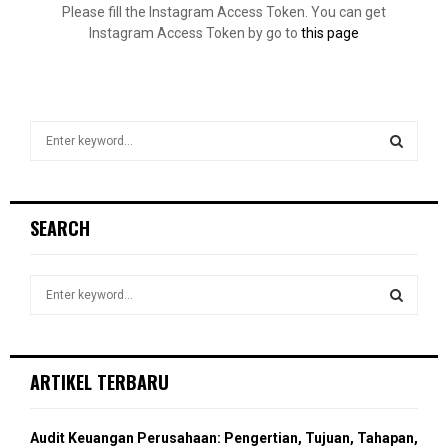
Please fill the Instagram Access Token. You can get
Instagram Access Token by go to
this page
S
e
a
S
r
c
E
SEARCH
h
f
A
o
S
r
R
e
:
a
S
C
r
c
E
ARTIKEL TERBARU
H
h
f
A
o
Audit Keuangan Perusahaan: Pengertian, Tujuan, Tahapan,