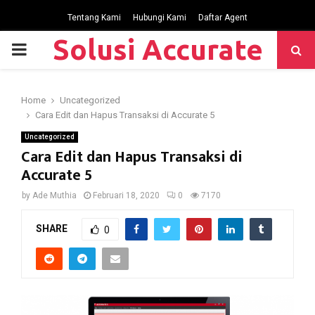
Tentang Kami
Hubungi Kami
Daftar Agent
Solusi Accurate
P
R
Home
Uncategorized
Cara Edit dan Hapus Transaksi di Accurate 5
I
Uncategorized
Cara Edit dan Hapus Transaksi di
M
Accurate 5
by
Ade Muthia
Februari 18, 2020
0
7170
A
SHARE
0
R
Y