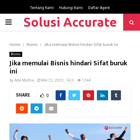
Tentang Kami
Hubungi Kami
Daftar Agent
Solusi Accurate
P
R
Home
Bisnis
Jika memulai Bisnis hindari Sifat buruk ini
I
Bisnis
Jika memulai Bisnis hindari Sifat buruk
ini
M
by
Ade Muthia
Mei 22, 2023
0
1244
A
SHARE
0
R
Y