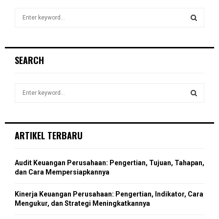
S
e
a
S
r
c
E
SEARCH
h
f
A
o
S
r
R
e
:
a
S
C
r
c
E
ARTIKEL TERBARU
H
h
f
A
o
Audit Keuangan Perusahaan: Pengertian, Tujuan, Tahapan,
r
R
dan Cara Mempersiapkannya
:
C
Kinerja Keuangan Perusahaan: Pengertian, Indikator, Cara
Mengukur, dan Strategi Meningkatkannya
H