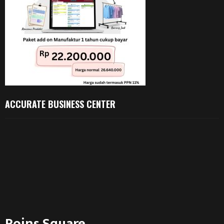
ACCURATE BUSINESS CENTER
Poins Square