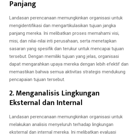
Panjang
Landasan perencanaan memungkinkan organisasi untuk
mengidentifikasi dan mengartikulasikan tujuan jangka
panjang mereka. Ini melibatkan proses memahami visi,
misi, dan nilai-nilai inti perusahaan, serta menetapkan
sasaran yang spesifik dan terukur untuk mencapai tujuan
tersebut. Dengan memiliki tujuan yang jelas, organisasi
dapat mengarahkan upaya mereka dengan lebih efektif dan
memastikan bahwa semua aktivitas strategis mendukung
pencapaian tujuan tersebut.
2. Menganalisis Lingkungan
Eksternal dan Internal
Landasan perencanaan memungkinkan organisasi untuk
melakukan analisis menyeluruh terhadap lingkungan
eksternal dan internal mereka. Ini melibatkan evaluasi