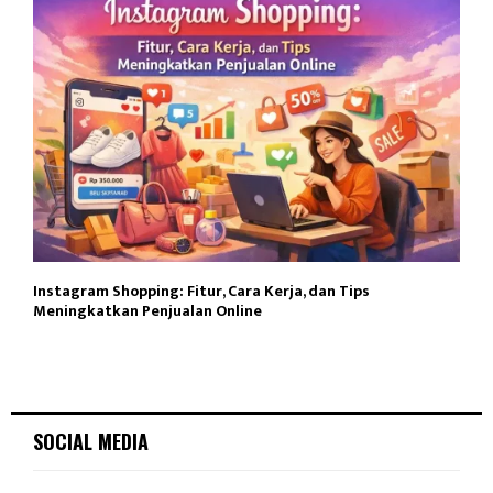
Instagram Shopping: Fitur, Cara Kerja, dan Tips
Meningkatkan Penjualan Online
SOCIAL MEDIA