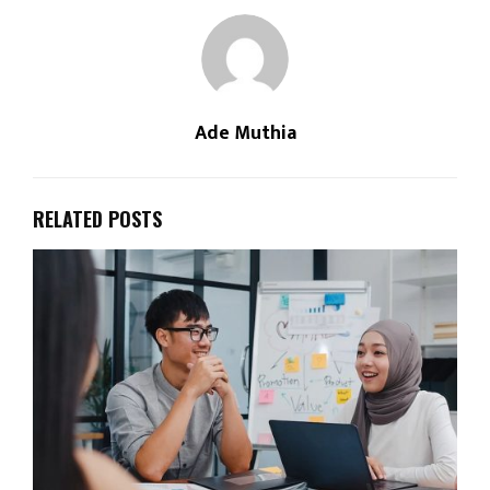
Ade Muthia
RELATED POSTS