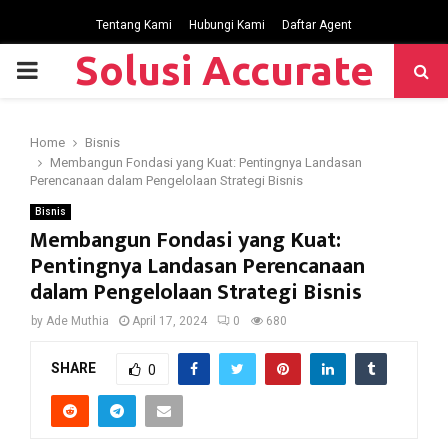
Tentang Kami
Hubungi Kami
Daftar Agent
Solusi Accurate
P
R
Home
Bisnis
Membangun Fondasi yang Kuat: Pentingnya Landasan
I
Perencanaan dalam Pengelolaan Strategi Bisnis
Bisnis
M
Membangun Fondasi yang Kuat:
Pentingnya Landasan Perencanaan
A
dalam Pengelolaan Strategi Bisnis
by
Ade Muthia
April 17, 2024
0
680
R
SHARE
0
Y