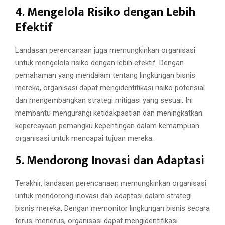
4. Mengelola Risiko dengan Lebih
Efektif
Landasan perencanaan juga memungkinkan organisasi
untuk mengelola risiko dengan lebih efektif. Dengan
pemahaman yang mendalam tentang lingkungan bisnis
mereka, organisasi dapat mengidentifikasi risiko potensial
dan mengembangkan strategi mitigasi yang sesuai. Ini
membantu mengurangi ketidakpastian dan meningkatkan
kepercayaan pemangku kepentingan dalam kemampuan
organisasi untuk mencapai tujuan mereka.
5. Mendorong Inovasi dan Adaptasi
Terakhir, landasan perencanaan memungkinkan organisasi
untuk mendorong inovasi dan adaptasi dalam strategi
bisnis mereka. Dengan memonitor lingkungan bisnis secara
terus-menerus, organisasi dapat mengidentifikasi