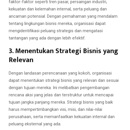
faktor-faktor seperti tren pasar, persaingan industri,
kekuatan dan kelemahan internal, serta peluang dan
ancaman potensial. Dengan pemahaman yang mendalam
tentang lingkungan bisnis mereka, organisasi dapat
mengidentifikasi peluang strategis dan mengatasi
tantangan yang ada dengan lebih efektif.
3. Menentukan Strategi Bisnis yang
Relevan
Dengan landasan perencanaan yang kokoh, organisasi
dapat menentukan strategi bisnis yang relevan dan sesuai
dengan tujuan mereka. Ini melibatkan pengembangan
rencana aksi yang jelas dan terstruktur untuk mencapai
tujuan jangka panjang mereka. Strategi bisnis yang baik
harus mempertimbangkan visi, misi, dan nilai-nilai
perusahaan, serta memanfaatkan kekuatan internal dan
peluang eksternal yang ada.