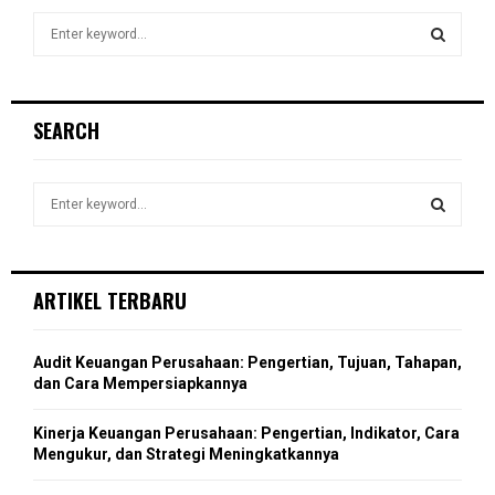
S
e
a
S
r
c
E
SEARCH
h
f
A
o
S
r
R
e
:
a
S
C
r
c
E
ARTIKEL TERBARU
H
h
f
A
o
Audit Keuangan Perusahaan: Pengertian, Tujuan, Tahapan,
r
R
dan Cara Mempersiapkannya
:
C
Kinerja Keuangan Perusahaan: Pengertian, Indikator, Cara
Mengukur, dan Strategi Meningkatkannya
H