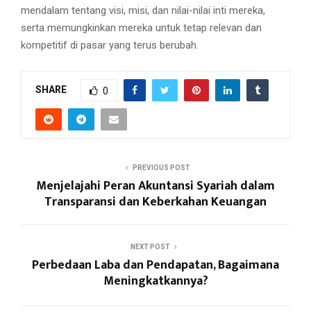
mendalam tentang visi, misi, dan nilai-nilai inti mereka,
serta memungkinkan mereka untuk tetap relevan dan
kompetitif di pasar yang terus berubah.
SHARE
0
PREVIOUS POST
Menjelajahi Peran Akuntansi Syariah dalam
Transparansi dan Keberkahan Keuangan
NEXT POST
Perbedaan Laba dan Pendapatan, Bagaimana
Meningkatkannya?