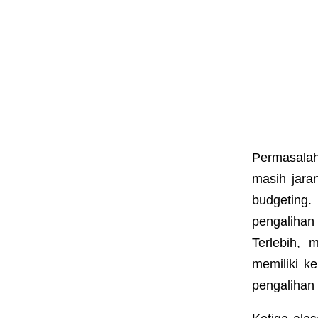
Permasalah
masih jara
budgeting
pengalihan
Terlebih,
memiliki k
pengalihan 