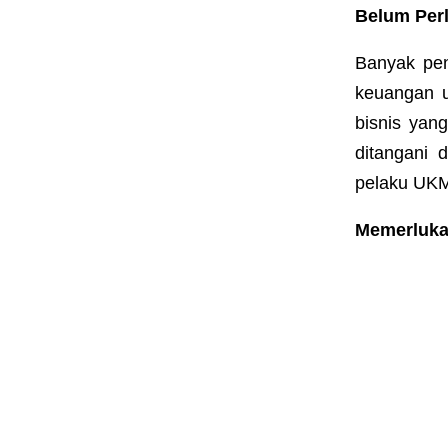
Belum Per
Banyak pe
keuangan
bisnis yan
ditangani
pelaku UKM
Memerluka