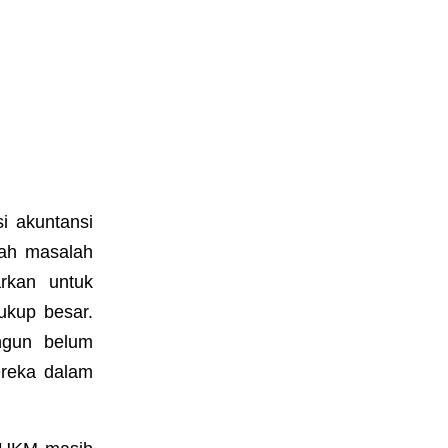
i akuntansi
lah masalah
rkan untuk
ukup besar.
ngun belum
ereka dalam