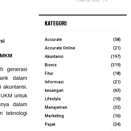
Juli 28, 2026
0
KATEGORI
Accurate
(58)
si
Accurate Online
(21)
 UMKM
Akuntansi
(197)
Bisnis
(319)
h generasi
Fitur
(18)
tarik dalam
Informasi
(21)
 akuntansi.
keuangan
(63)
u UKM untuk
Lifestyle
(10)
snya dalam
Manajemen
(33)
n teknologi
Marketing
(16)
Pajak
(34)