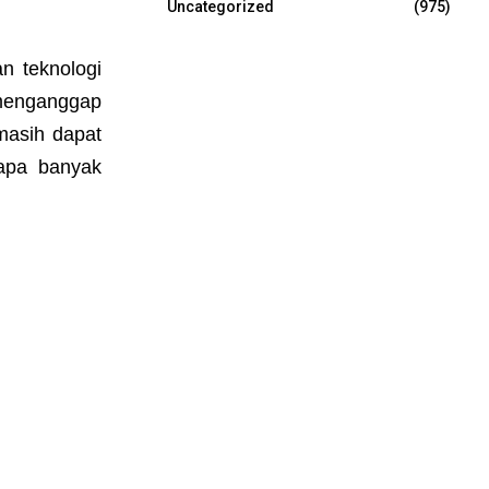
Uncategorized
(975)
kan
teknologi
 menganggap
masih dapat
apa banyak