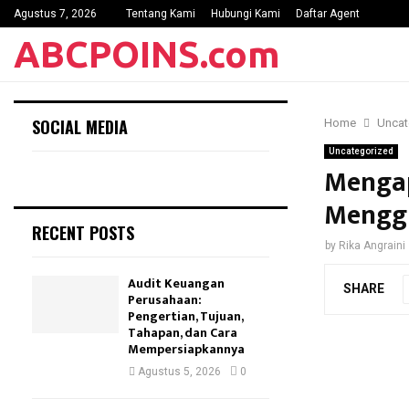
Agustus 7, 2026
Tentang Kami
Hubungi Kami
Daftar Agent
ABCPOINS.com
SOCIAL MEDIA
Home
Uncat
Uncategorized
Menga
Menggu
RECENT POSTS
by
Rika Angraini
Audit Keuangan
SHARE
Perusahaan:
Pengertian, Tujuan,
Tahapan, dan Cara
Mempersiapkannya
Agustus 5, 2026
0