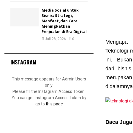
Media Sosial untuk
Bisnis: Strategi,
Manfaat, dan Cara
Meningkatkan
Penjualan di Era Digital
Juli 28, 2026
0
Mengapa
Teknologi
m
ini. Buka
INSTAGRAM
dari
bisnis
merupaka
This message appears for Admin Users
only:
didalamny
Please fill the Instagram Access Token.
You can get Instagram Access Token by
go to
this page
Baca Juga 