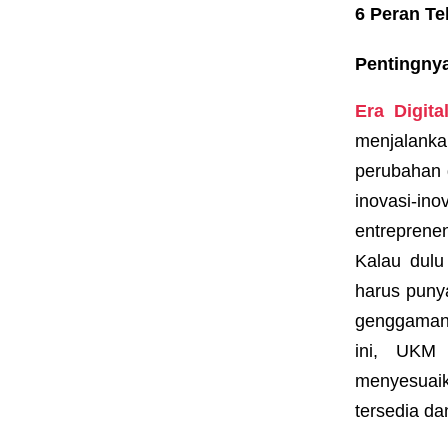
6 Peran Te
Pentingnya
E
ra Digita
menjalanka
perubahan d
inovasi-in
entreprene
Kalau dulu
harus punya
genggaman
ini,
UKM
b
menyesuaik
tersedia d