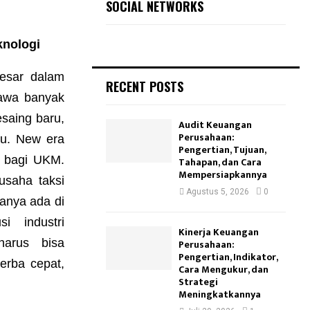
SOCIAL NETWORKS
knologi
esar dalam
RECENT POSTS
bawa banyak
esaing baru,
Audit Keuangan
Perusahaan:
ru. New era
Pengertian, Tujuan,
u bagi UKM.
Tahapan, dan Cara
Mempersiapkannya
usaha taksi
Agustus 5, 2026
0
uanya ada di
i industri
Kinerja Keuangan
arus bisa
Perusahaan:
Pengertian, Indikator,
erba cepat,
Cara Mengukur, dan
Strategi
Meningkatkannya