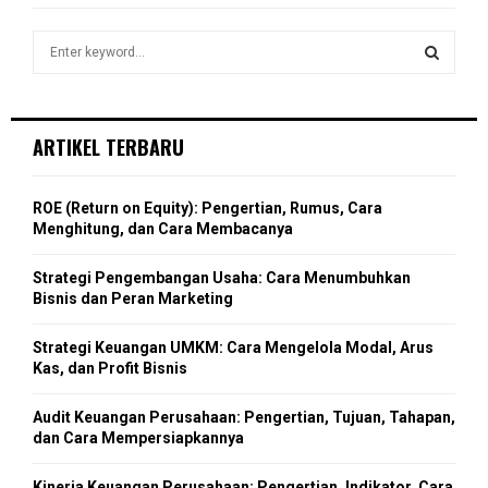
f
A
o
S
r
R
e
:
a
S
C
r
c
E
ARTIKEL TERBARU
H
h
f
A
o
ROE (Return on Equity): Pengertian, Rumus, Cara
r
R
Menghitung, dan Cara Membacanya
:
C
Strategi Pengembangan Usaha: Cara Menumbuhkan
Bisnis dan Peran Marketing
H
Strategi Keuangan UMKM: Cara Mengelola Modal, Arus
Kas, dan Profit Bisnis
Audit Keuangan Perusahaan: Pengertian, Tujuan, Tahapan,
dan Cara Mempersiapkannya
Kinerja Keuangan Perusahaan: Pengertian, Indikator, Cara