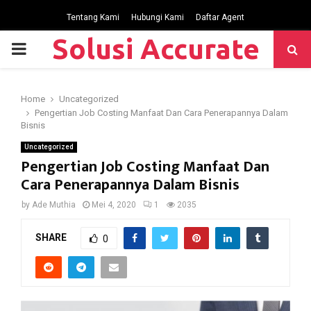
Tentang Kami
Hubungi Kami
Daftar Agent
Solusi Accurate
P
R
Home
Uncategorized
Pengertian Job Costing Manfaat Dan Cara Penerapannya Dalam
I
Bisnis
Uncategorized
M
Pengertian Job Costing Manfaat Dan
Cara Penerapannya Dalam Bisnis
A
by
Ade Muthia
Mei 4, 2020
1
2035
R
SHARE
0
Y