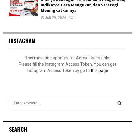
Indikator, Cara Mengukur, dan Strategi
Meningkatkannya
Juli 29, 2026
1
INSTAGRAM
This message appears for Admin Users only:
Please fill the Instagram Access Token. You can get
Instagram Access Token by go to
this page
S
e
a
S
r
c
E
SEARCH
h