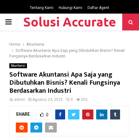
Tentang Kami
Hubungi Kami
Daftar Agent
Solusi Accurate
P
R
Home
Akuntansi
Software Akuntansi Apa Saja yang Dibutuhkan Bisnis? Kenali
I
Fungsinya Berdasarkan Industri
Akuntansi
M
Software Akuntansi Apa Saja yang
Dibutuhkan Bisnis? Kenali Fungsinya
A
Berdasarkan Industri
by
admin
Agustus 24, 2025
0
503
R
SHARE
0
Y