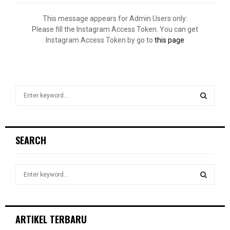
This message appears for Admin Users only:
Please fill the Instagram Access Token. You can get
Instagram Access Token by go to
this page
S
e
a
S
r
c
E
SEARCH
h
f
A
o
S
r
R
e
:
a
S
C
r
c
E
ARTIKEL TERBARU
H
h