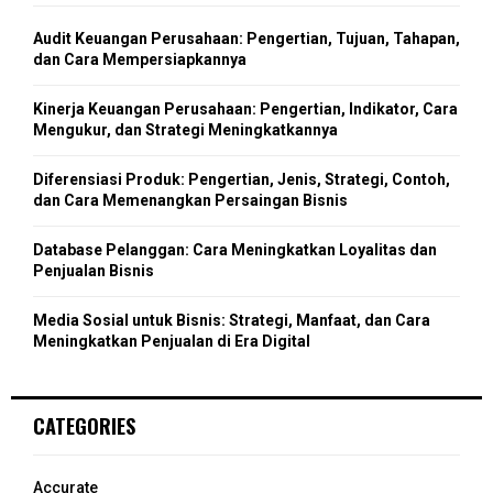
f
A
o
Audit Keuangan Perusahaan: Pengertian, Tujuan, Tahapan,
r
R
dan Cara Mempersiapkannya
:
C
Kinerja Keuangan Perusahaan: Pengertian, Indikator, Cara
Mengukur, dan Strategi Meningkatkannya
H
Diferensiasi Produk: Pengertian, Jenis, Strategi, Contoh,
dan Cara Memenangkan Persaingan Bisnis
Database Pelanggan: Cara Meningkatkan Loyalitas dan
Penjualan Bisnis
Media Sosial untuk Bisnis: Strategi, Manfaat, dan Cara
Meningkatkan Penjualan di Era Digital
CATEGORIES
Accurate