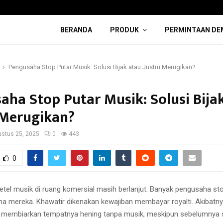
BERANDA
PRODUK
PERMINTAAN DE
Pengusaha Stop Putar Musik: Solusi Bijak atau Justru Merugikan?
aha Stop Putar Musik: Solusi Bija
 Merugikan?
stus 25, 2025
0
443
0
tel musik di ruang komersial masih berlanjut. Banyak pengusaha st
ha mereka. Khawatir dikenakan kewajiban membayar royalti. Akibatn
 membiarkan tempatnya hening tanpa musik, meskipun sebelumnya s