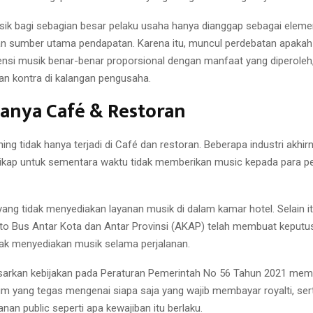
 musik bagi sebagian besar pelaku usaha hanya dianggap sebagai ele
n sumber utama pendapatan. Karena itu, muncul perdebatan apakah
nsi musik benar-benar proporsional dengan manfaat yang diperoleh
n kontra di kalangan pengusaha.
Hanya Café & Restoran
g tidak hanya terjadi di Café dan restoran. Beberapa industri akhir
ikap untuk sementara waktu tidak memberikan music kepada para p
yang tidak menyediakan layanan musik di dalam kamar hotel. Selain i
o Bus Antar Kota dan Antar Provinsi (AKAP) telah membuat keputu
ak menyediakan musik selama perjalanan.
sarkan kebijakan pada Peraturan Pemerintah No 56 Tahun 2021 mem
m yang tegas mengenai siapa saja yang wajib membayar royalti, ser
nan public seperti apa kewajiban itu berlaku.