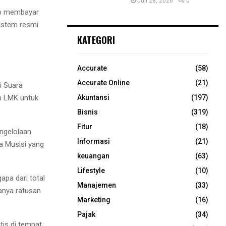
Juli 28, 2026
0
jib membayar
sistem resmi
KATEGORI
Accurate
(58)
Accurate Online
(21)
i Suara
n LMK untuk
Akuntansi
(197)
Bisnis
(319)
Fitur
(18)
engelolaan
Informasi
(21)
ra Musisi yang
keuangan
(63)
Lifestyle
(10)
apa dari total
Manajemen
(33)
anya ratusan
Marketing
(16)
Pajak
(34)
is di tempat