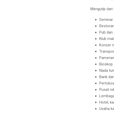
Mengutip dari
Seminar 
Restoran
Pub dan 
Klub mal
Konser 
Transpor
Pameran
Bioskop
Nada tun
Bank dan
Pertoko
Pusat re
Lembaga 
Hotel, ka
Usaha k