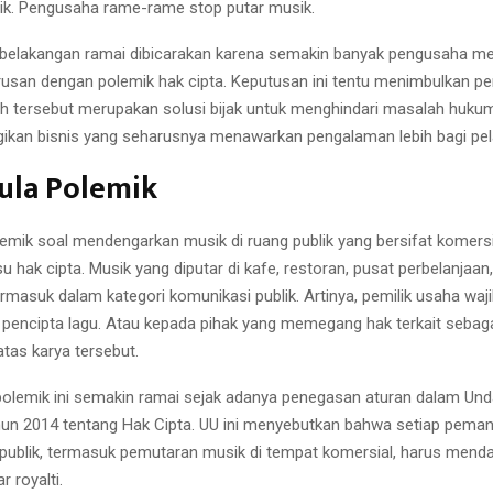
k. Pengusaha rame-rame stop putar musik.
belakangan ramai dibicarakan karena semakin banyak pengusaha mem
rusan dengan polemik hak cipta. Keputusan ini tentu menimbulkan pe
h tersebut merupakan solusi bijak untuk menghindari masalah hukum,
gikan bisnis yang seharusnya menawarkan pengalaman lebih bagi pe
ula Polemik
emik soal mendengarkan musik di ruang publik yang bersifat komersi
su hak cipta. Musik yang diputar di kafe, restoran, pusat perbelanjaan,
rmasuk dalam kategori komunikasi publik. Artinya, pemilik usaha wa
a pencipta lagu. Atau kepada pihak yang memegang hak terkait sebag
tas karya tersebut.
 polemik ini semakin ramai sejak adanya penegasan aturan dalam U
n 2014 tentang Hak Cipta. UU ini menyebutkan bahwa setiap peman
g publik, termasuk pemutaran musik di tempat komersial, harus menda
 royalti.