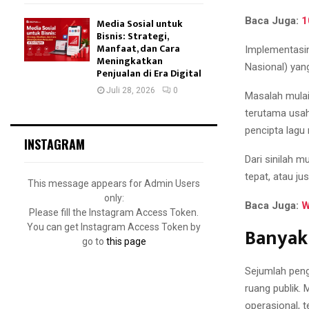
Baca Juga:
1
Media Sosial untuk
Bisnis: Strategi,
Manfaat, dan Cara
Implementasi
Meningkatkan
Nasional) yan
Penjualan di Era Digital
Juli 28, 2026
0
Masalah mulai
terutama usaha
pencipta lagu
INSTAGRAM
Dari sinilah 
tepat, atau j
This message appears for Admin Users
only:
Baca Juga:
W
Please fill the Instagram Access Token.
You can get Instagram Access Token by
Banyak
go to
this page
Sejumlah peng
ruang publik.
operasional, 