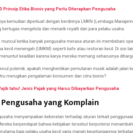
0 Prinsip Etika Bisnis yang Perlu Diterapkan Pengusaha
nya kemudian diperkuat dengan berdirinya LMKN (Lembaga Manajeme
g bertugas mengelola dan menarik royalti dari para pelaku usaha.
 muncul ketika banyak pengusaha merasa aturan ini membebani oper
 kecil menengah (UMKM) seperti kafe atau restoran kecil. Di sisi lai
 menuntut keadilan karena karya mereka memang seharusnya diharga
muncul polemik: apakah menghentikan pemutaran musik adalah jalan k
ustru merugikan pengalaman konsumen dan citra bisnis?
ajib tahu! Jenis Pajak yang Harus Dibayarkan Pengusaha
 Pengusaha yang Komplain
usaha menyampaikan keberatan terhadap aturan terkait penggunaan
 Mereka berpendapat bahwa kebijakan tersebut berpotensi menambah
terutama bagi pelaku usaha kecil yang margin keuntungannya terbatas