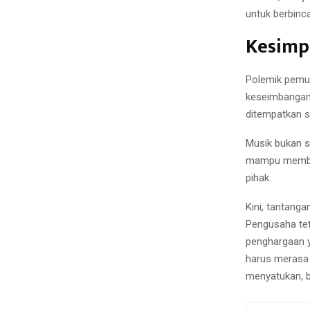
untuk berbinc
Kesimp
Polemik pemut
keseimbangan
ditempatkan s
Musik bukan se
mampu memban
pihak.
Kini, tantang
Pengusaha tet
penghargaan y
harus merasa 
menyatukan, 