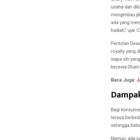
usaha dan diba
mengimbau jik
ada yang memu
hadiah,” ujar 
Pentolan Dewa
royalty yang d
siapa sih yan
kecewa Dhani
Baca Juga:
J
Dampak
Bagi konsumen
terasa berbed
sehingga bebe
Namun, ada ju