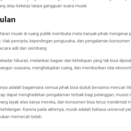
ang atau bekerja tanpa gangguan suara musik.
ulan
aran musik di ruang publik membuka mata banyak pihak mengenai p
. Hak pencipta, kepentingan pengusaha, dan pengalaman konsumen
ecara adil dan seimbang.
kadar hiburan, melainkan bagian dari kehidupan yang tak bisa dipisa
gun suasana, menghidupkan ruang, dan memberikan nilai ekonomi
annya adalah bagaimana semua pihak bisa duduk bersama mencari tit
ap dapat menghadirkan pengalaman terbaik bagi pelanggan, musisi
ang layak atas karya mereka, dan konsumen bisa terus menikmati m
kehilangan. Karena pada akhirnya, musik adalah bahasa universal y
bukan memecah belah.