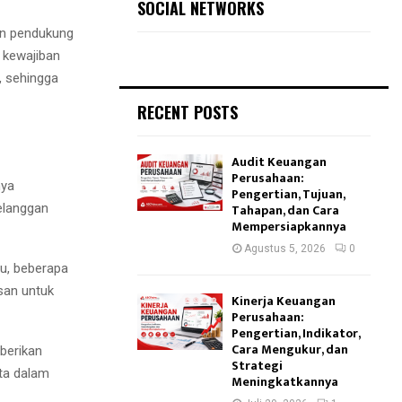
SOCIAL NETWORKS
men pendukung
 kewajiban
, sehingga
RECENT POSTS
Audit Keuangan
Perusahaan:
nya
Pengertian, Tujuan,
elanggan
Tahapan, dan Cara
Mempersiapkannya
Agustus 5, 2026
0
tu, beberapa
san untuk
Kinerja Keuangan
Perusahaan:
Pengertian, Indikator,
Cara Mengukur, dan
berikan
Strategi
ta dalam
Meningkatkannya