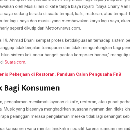
wakan oleh Musisi lain di kafe tanpa biaya royalti. “Saya Charly Van
a saya sedang berada di suatu tempat, kafe, restoran, atau tempat-
tar lagu, saya dan musisi yang membawakan karya lagu saya, akan
Charly seperti dikutip dari Metrotvnews.com.
 19, Ahmad Dhani sempat protes ketidakpuasan terhadap sistem pe
ianggap tidak berjalan transparan dan tidak menguntungkan bagi penci
g bikin sistem kok ancur banget, pantes komposer hancur,” mengutip
 di
Suara.com
.
enis Pekerjaan di Restoran, Panduan Calon Pengusaha FnB
 Bagi Konsumen
, pengalaman menikmati layanan di kafe, restoran, atau pusat perbe
a. Musik yang biasanya menghadirkan suasana nyaman dan rileks kini
rapa pelanggan merasa pengalaman mereka tidak lagi sehangat se
ga konsumen yang menilai langkah ini positif karena ruangan menjadi