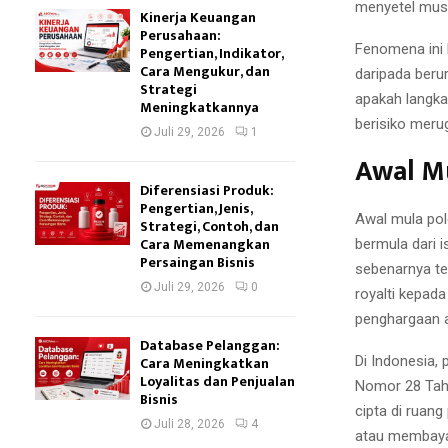
menyetel musi
Kinerja Keuangan
Perusahaan:
Fenomena ini 
Pengertian, Indikator,
Cara Mengukur, dan
daripada beru
Strategi
apakah langka
Meningkatkannya
berisiko meru
Juli 29, 2026
1
Awal M
Diferensiasi Produk:
Pengertian, Jenis,
Awal mula pol
Strategi, Contoh, dan
Cara Memenangkan
bermula dari i
Persaingan Bisnis
sebenarnya te
Juli 29, 2026
0
royalti kepad
penghargaan a
Database Pelanggan:
Di Indonesia,
Cara Meningkatkan
Loyalitas dan Penjualan
Nomor 28 Tahu
Bisnis
cipta di ruan
Juli 28, 2026
4
atau membayar