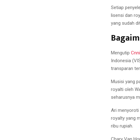
Setiap penyel
lisensi dan r
yang sudah di
Bagaim
Mengutip
Cnn
Indonesia (VI
transparan ter
Musisi yang p
royalti oleh 
seharusnya m
Ari menyoroti
royalty yang 
ribu rupiah.
Chary Van Hou