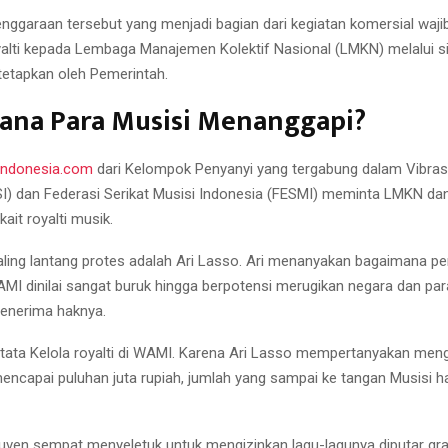
enggaraan tersebut yang menjadi bagian dari kegiatan komersial wa
oyalti kepada Lembaga Manajemen Kolektif Nasional (LMKN) melalui 
tetapkan oleh Pemerintah.
ana Para Musisi Menanggapi?
indonesia.com
dari Kelompok Penyanyi yang tergabung dalam Vibras
SI) dan Federasi Serikat Musisi Indonesia (FESMI) meminta LMKN da
kait royalti musik.
aling lantang protes adalah Ari Lasso. Ari menanyakan bagaimana p
WAMI dinilai sangat buruk hingga berpotensi merugikan negara dan pa
enerima haknya.
 tata Kelola royalti di WAMI. Karena Ari Lasso mempertanyakan meng
mencapai puluhan juta rupiah, jumlah yang sampai ke tangan Musisi h
ven sempat menyeletuk untuk mengizinkan lagu-lagunya diputar grat