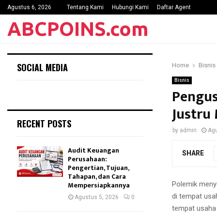
Agustus 6, 2026
Tentang Kami
Hubungi Kami
Daftar Agent
ABCPOINS.com
SOCIAL MEDIA
Home
Bisnis
Bisnis
Pengus
Justru
RECENT POSTS
by
admin
Agu
Audit Keuangan
SHARE
Perusahaan:
Pengertian, Tujuan,
Tahapan, dan Cara
Polemik menye
Mempersiapkannya
di tempat usa
Agustus 5, 2026
0
tempat usaha