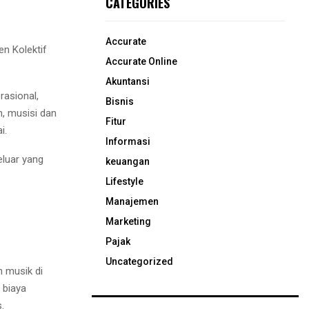
CATEGORIES
Accurate
n Kolektif
Accurate Online
Akuntansi
asional,
Bisnis
n, musisi dan
Fitur
i.
Informasi
eluar yang
keuangan
Lifestyle
Manajemen
Marketing
Pajak
Uncategorized
 musik di
 biaya
.