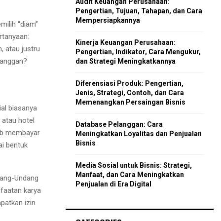
Audit Keuangan Perusahaan:
r
R
Pengertian, Tujuan, Tahapan, dan Cara
:
Mempersiapkannya
ilih “diam”
C
rtanyaan:
Kinerja Keuangan Perusahaan:
 atau justru
H
Pengertian, Indikator, Cara Mengukur,
langgan?
dan Strategi Meningkatkannya
Diferensiasi Produk: Pengertian,
Jenis, Strategi, Contoh, dan Cara
Memenangkan Persaingan Bisnis
al biasanya
 atau hotel
Database Pelanggan: Cara
jib membayar
Meningkatkan Loyalitas dan Penjualan
Bisnis
ai bentuk
Media Sosial untuk Bisnis: Strategi,
Manfaat, dan Cara Meningkatkan
ndang-Undang
Penjualan di Era Digital
faatan karya
patkan izin