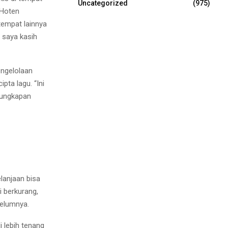
Uncategorized
(975)
 Hoten
tempat lainnya
 saya kasih
ngelolaan
pta lagu. “Ini
 ungkapan
lanjaan bisa
 berkurang,
belumnya.
 lebih tenang