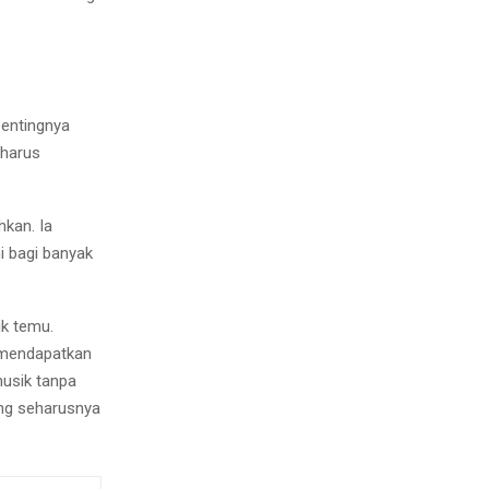
entingnya
 harus
hkan. Ia
 bagi banyak
ik temu.
 mendapatkan
usik tanpa
ang seharusnya