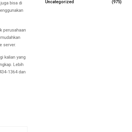
Uncategorized
(975)
juga bisa di
a menggunakan
uk perusahaan
 memudahkan
 server.
i kalian yang
ngkap. Lebih
8434-1364 dan