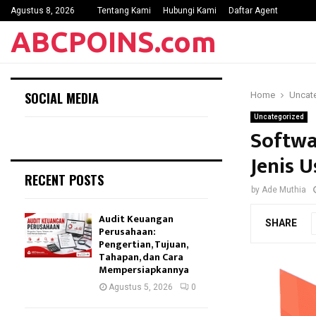
Agustus 8, 2026
Tentang Kami
Hubungi Kami
Daftar Agent
ABCPOINS.com
SOCIAL MEDIA
Home
Uncat
Uncategorized
Softwa
Jenis 
RECENT POSTS
by
Ade Muthia
Audit Keuangan
SHARE
Perusahaan:
Pengertian, Tujuan,
Tahapan, dan Cara
Mempersiapkannya
Agustus 5, 2026
0