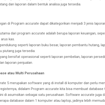
utang dan laporan dalam bentuk analisa juga tersedia.
gan di Program accurate dapat dikategorikan menjadi 3 jenis laporan
utama dari program accurate adalah berupa laporan keuangan, seper
, arus kas.
pendukung seperti laporan buku besar, laporan pembantu hutang, la
 piutang juga tersedia.
yang bersifat operasional seperti laporan pembelian, laporan persed
an laporan penjualan.
abase atau Multi Perusahaan
ate 5 merupakan software yang di install di komputer dan perlu m
 registernya, didalam Program accurate kita bisa membuat database
ini di asumsikan sebagai satu perusahaan. Software accurate juga d
apa database dalam 1 komputer atau laptop, jadinya lebih memudah