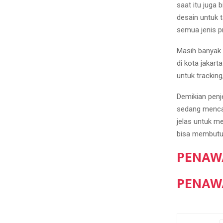
saat itu juga 
desain untuk t
semua jenis pr
Masih banyak 
di kota jakart
untuk trackin
Demikian penj
sedang mencar
jelas untuk m
bisa membutuh
PENAW
PENAW