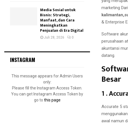
yang merupaka
marketing Da
Media Sosial untuk
Bisnis: Strategi,
kalimantan,s
Manfaat, dan Cara
& Enterprise 
Meningkatkan
Penjualan di Era Digital
Software akun
Juli 28, 2026
0
perusahaan at
akuntansi mur
datang.
INSTAGRAM
Softwa
Besar
This message appears for Admin Users
only:
Please fill the Instagram Access Token.
1 . Accu
You can get Instagram Access Token by
go to
this page
Accurate 5 st
menggunakan s
awal namun d