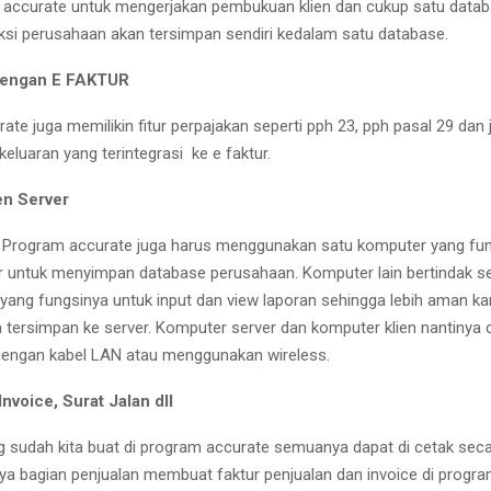
accurate untuk mengerjakan pembukuan klien dan cukup satu datab
si perusahaan akan tersimpan sendiri kedalam satu database.
 dengan E FAKTUR
te juga memilikin fitur perpajakan seperti pph 23, pph pasal 29 dan 
eluaran yang terintegrasi ke e faktur.
en Server
Program accurate juga harus menggunakan satu komputer yang fu
r untuk menyimpan database perusahaan. Komputer lain bertindak s
 yang fungsinya untuk input dan view laporan sehingga lebih aman 
n tersimpan ke server. Komputer server dan komputer klien nantinya
dengan kabel LAN atau menggunakan wireless.
nvoice, Surat Jalan dll
g sudah kita buat di program accurate semuanya dapat di cetak seca
nya bagian penjualan membuat faktur penjualan dan invoice di progr