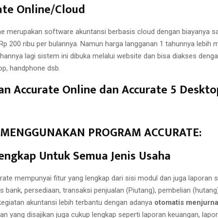
rate Online/Cloud
ne merupakan software akuntansi berbasis cloud dengan biayanya 
Rp 200 ribu per bulannya. Namun harga langganan 1 tahunnya lebih
bihannya lagi sistem ini dibuka melalui website dan bisa diakses deng
op, handphone dsb.
n Accurate Online dan Accurate 5 Deskto
 MENGGUNAKAN PROGRAM ACCURATE:
 Lengkap Untuk Semua Jenis Usaha
ate mempunyai fitur yang lengkap dari sisi modul dan juga laporan 
s bank, persediaan, transaksi penjualan (Piutang), pembelian (hutang
 kegiatan akuntansi lebih terbantu dengan adanya
otomatis menjurna
ran yang disajikan juga cukup lengkap seperti laporan keuangan, lap