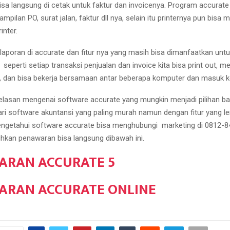
bisa langsung di cetak untuk faktur dan invoicenya. Program accurate 
ampilan PO, surat jalan, faktur dll nya, selain itu printernya pun bis
inter.
laporan di accurate dan fitur nya yang masih bisa dimanfaatkan unt
a seperti setiap transaksi penjualan dan invoice kita bisa print out,
g, dan bisa bekerja bersamaan antar beberapa komputer dan masuk ke
elasan mengenai software accurate yang mungkin menjadi pilihan bag
i software akuntansi yang paling murah namun dengan fitur yang le
engetahui software accurate bisa menghubungi marketing di 0812-
kan penawaran bisa langsung dibawah ini.
ARAN ACCURATE 5
ARAN ACCURATE ONLINE