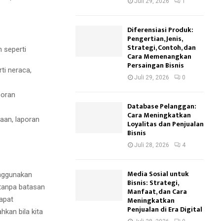
Juli 29, 2026
1
Diferensiasi Produk:
Pengertian, Jenis,
Strategi, Contoh, dan
 seperti
Cara Memenangkan
Persaingan Bisnis
ti neraca,
Juli 29, 2026
0
poran
Database Pelanggan:
Cara Meningkatkan
iaan, laporan
Loyalitas dan Penjualan
Bisnis
Juli 28, 2026
4
Media Sosial untuk
enggunakan
Bisnis: Strategi,
 tanpa batasan
Manfaat, dan Cara
Meningkatkan
apat
Penjualan di Era Digital
kan bila kita