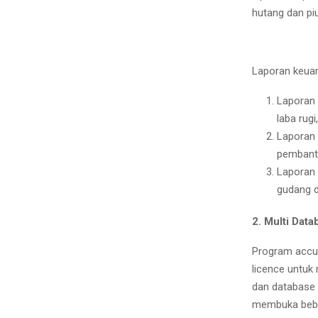
hutang dan pi
Laporan keuan
Laporan 
laba rugi
Laporan 
pembantu
Laporan 
gudang d
2. Multi Dat
Program accur
licence untuk
dan database 
membuka beber