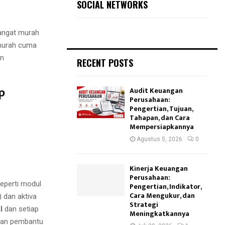
SOCIAL NETWORKS
sangat murah
 murah cuma
an
RECENT POSTS
p
Audit Keuangan
Perusahaan:
Pengertian, Tujuan,
Tahapan, dan Cara
Mempersiapkannya
Agustus 5, 2026
0
Kinerja Keuangan
Perusahaan:
seperti modul
Pengertian, Indikator,
Cara Mengukur, dan
) dan aktiva
Strategi
l
dan setiap
Meningkatkannya
oran pembantu