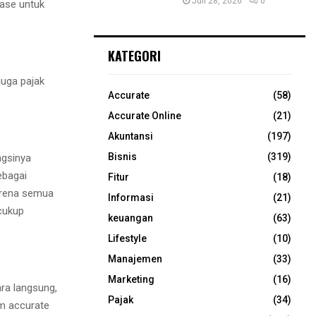
Juli 28, 2026
0
ase untuk
KATEGORI
juga pajak
Accurate
(58)
Accurate Online
(21)
Akuntansi
(197)
Bisnis
(319)
ngsinya
ebagai
Fitur
(18)
karena semua
Informasi
(21)
 cukup
keuangan
(63)
Lifestyle
(10)
Manajemen
(33)
Marketing
(16)
ra langsung,
Pajak
(34)
am accurate