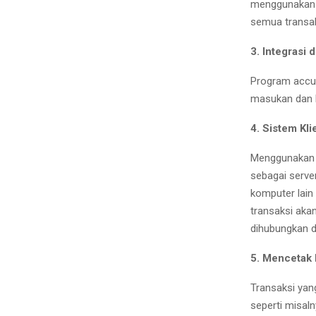
menggunakan 
semua transak
3. Integrasi
Program accura
masukan dan k
4. Sistem Kli
Menggunakan 
sebagai serve
komputer lain
transaksi aka
dihubungkan 
5. Mencetak I
Transaksi yan
seperti misal