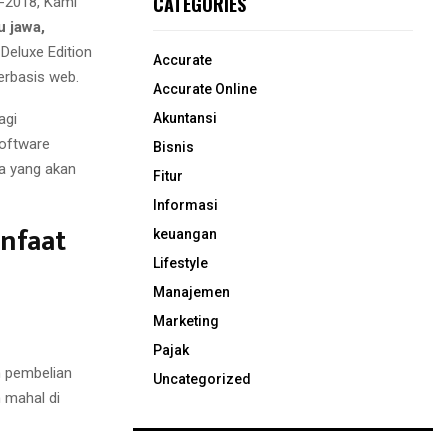
CATEGORIES
-2018, Kami
u jawa,
Deluxe Edition
Accurate
erbasis web.
Accurate Online
Akuntansi
agi
software
Bisnis
sa yang akan
Fitur
Informasi
nfaat
keuangan
Lifestyle
Manajemen
Marketing
Pajak
n pembelian
Uncategorized
 mahal di