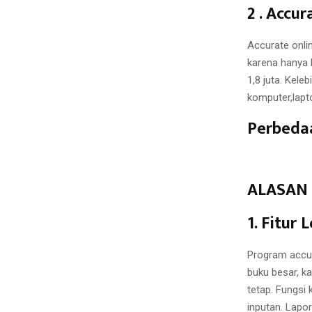
2 . Accu
Accurate onli
karena hanya 
1,8 juta. Kele
komputer,lapt
Perbedaa
ALASAN
1. Fitur
Program accur
buku besar, ka
tetap. Fungsi
inputan. Lapo