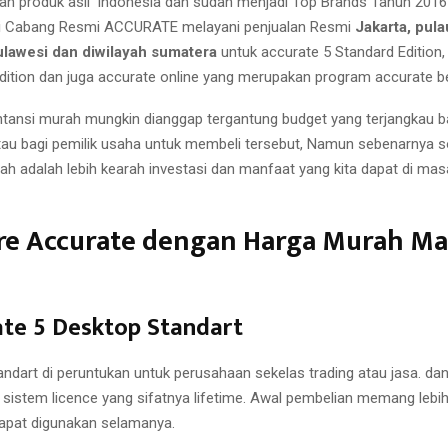
n produk asli indonesia dan sudah menjadi Top Brands Tahun 2016
ri Cabang Resmi ACCURATE melayani penjualan Resmi
Jakarta, pula
ulawesi dan diwilayah sumatera
untuk accurate 5 Standard Edition, 
Edition dan juga accurate online yang merupakan program accurate b
tansi murah mungkin dianggap tergantung budget yang terjangkau b
au bagi pemilik usaha untuk membeli tersebut, Namun sebenarnya 
ah adalah lebih kearah investasi dan manfaat yang kita dapat di ma
re Accurate dengan Harga Murah Ma
rate 5 Desktop Standart
andart di peruntukan untuk perusahaan sekelas trading atau jasa. da
istem licence yang sifatnya lifetime. Awal pembelian memang lebih
apat digunakan selamanya.