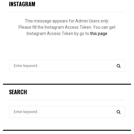
INSTAGRAM
This message appears for Admin Users only:
Please fill the Instagram Access Token. You can get
Instagram Access Token by go to
this page
S
e
a
S
r
c
E
SEARCH
h
f
A
o
S
r
R
e
:
a
S
C
r
c