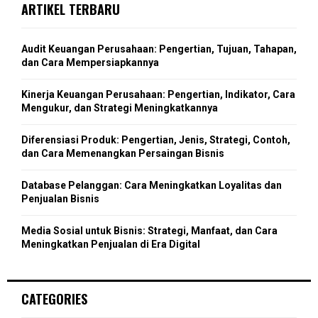
E
ARTIKEL TERBARU
H
h
f
A
o
Audit Keuangan Perusahaan: Pengertian, Tujuan, Tahapan,
r
R
dan Cara Mempersiapkannya
:
C
Kinerja Keuangan Perusahaan: Pengertian, Indikator, Cara
Mengukur, dan Strategi Meningkatkannya
H
Diferensiasi Produk: Pengertian, Jenis, Strategi, Contoh,
dan Cara Memenangkan Persaingan Bisnis
Database Pelanggan: Cara Meningkatkan Loyalitas dan
Penjualan Bisnis
Media Sosial untuk Bisnis: Strategi, Manfaat, dan Cara
Meningkatkan Penjualan di Era Digital
CATEGORIES