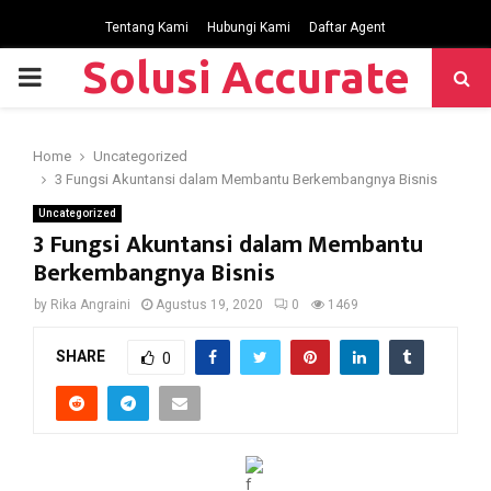
Tentang Kami
Hubungi Kami
Daftar Agent
Solusi Accurate
P
R
Home
Uncategorized
3 Fungsi Akuntansi dalam Membantu Berkembangnya Bisnis
I
Uncategorized
3 Fungsi Akuntansi dalam Membantu
M
Berkembangnya Bisnis
by
Rika Angraini
Agustus 19, 2020
0
1469
A
SHARE
0
R
Y