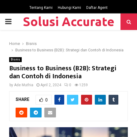
Tentang Kami
Hubungi Kami
Daftar Agent
Solusi Accurate
P
R
Home
Bisnis
Business to Business (B2B): Strategi dan Contoh di Indonesia
I
Bisnis
Business to Business (B2B): Strategi
M
dan Contoh di Indonesia
by
Ade Muthia
April 2, 2024
0
1259
A
SHARE
0
R
Y