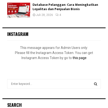
Database Pelanggan: Cara Meningkatkan
Loyalitas dan Penjualan Bisnis
Juli 28, 2026
4
INSTAGRAM
This message appears for Admin Users only:
Please fill the Instagram Access Token. You can get
Instagram Access Token by go to
this page
S
e
a
S
r
c
E
SEARCH
h