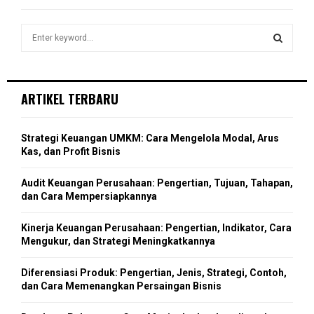
f
A
o
S
r
R
e
:
a
S
C
r
c
E
ARTIKEL TERBARU
H
h
f
A
o
Strategi Keuangan UMKM: Cara Mengelola Modal, Arus
r
R
Kas, dan Profit Bisnis
:
C
Audit Keuangan Perusahaan: Pengertian, Tujuan, Tahapan,
dan Cara Mempersiapkannya
H
Kinerja Keuangan Perusahaan: Pengertian, Indikator, Cara
Mengukur, dan Strategi Meningkatkannya
Diferensiasi Produk: Pengertian, Jenis, Strategi, Contoh,
dan Cara Memenangkan Persaingan Bisnis