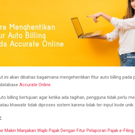
ikut ini akan dibahas bagaimana mengehentikan fitur auto billing pad
 database
Accurate Online.
uto billing bertujuan agar ketika ada tagihan, pengguna tidak perlu m
atau khawatir tidak diproses sistem karena tidak ter-input kode unik.
:
ne Makin Manjakan Wajib Pajak Dengan Fitur Pelaporan Pajak e-Filing