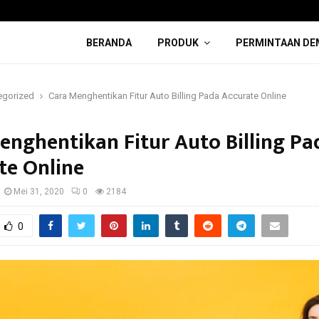
BERANDA
PRODUK
PERMINTAAN DE
egorized
Cara Menghentikan Fitur Auto Billing Pada Accurate Online
enghentikan Fitur Auto Billing Pa
te Online
Mei 31, 2020
0
2184
0