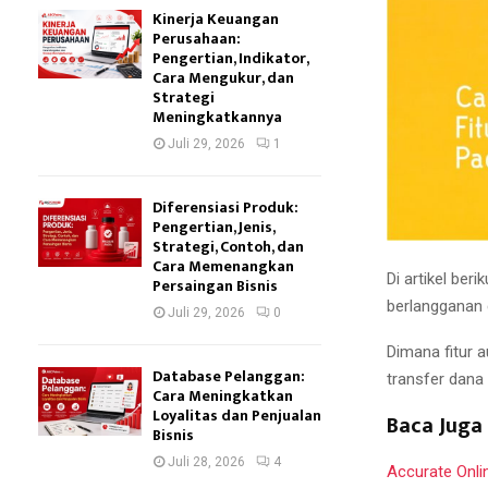
Kinerja Keuangan
Perusahaan:
Pengertian, Indikator,
Cara Mengukur, dan
Strategi
Meningkatkannya
Juli 29, 2026
1
Diferensiasi Produk:
Pengertian, Jenis,
Strategi, Contoh, dan
Cara Memenangkan
Di artikel ber
Persaingan Bisnis
berlangganan
Juli 29, 2026
0
Dimana fitur a
Database Pelanggan:
transfer dana 
Cara Meningkatkan
Loyalitas dan Penjualan
Baca Juga 
Bisnis
Juli 28, 2026
4
Accurate Onli