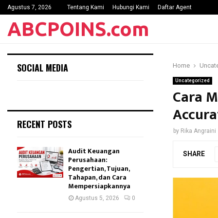
Agustus 7, 2026
Tentang Kami
Hubungi Kami
Daftar Agent
ABCPOINS.com
SOCIAL MEDIA
Home
Uncat
Uncategorized
Cara M
Accura
RECENT POSTS
by
Rika Angraini
Audit Keuangan
SHARE
Perusahaan:
Pengertian, Tujuan,
Tahapan, dan Cara
Mempersiapkannya
Agustus 5, 2026
0