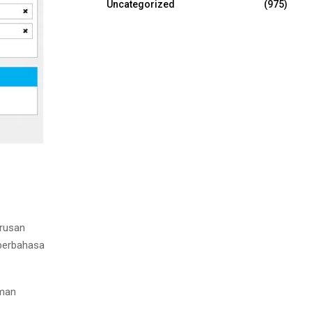
Uncategorized
(975)
rusan
erbahasa
aman