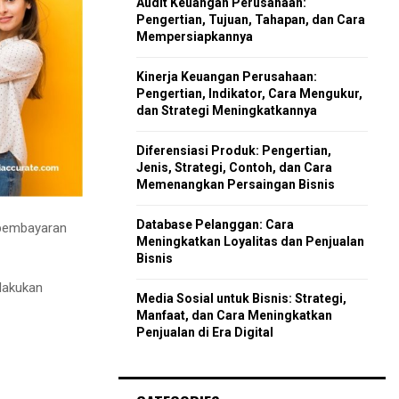
Audit Keuangan Perusahaan:
r
R
Pengertian, Tujuan, Tahapan, dan Cara
:
Mempersiapkannya
C
Kinerja Keuangan Perusahaan:
H
Pengertian, Indikator, Cara Mengukur,
dan Strategi Meningkatkannya
Diferensiasi Produk: Pengertian,
Jenis, Strategi, Contoh, dan Cara
Memenangkan Persaingan Bisnis
Database Pelanggan: Cara
a pembayaran
Meningkatkan Loyalitas dan Penjualan
Bisnis
elakukan
Media Sosial untuk Bisnis: Strategi,
Manfaat, dan Cara Meningkatkan
Penjualan di Era Digital