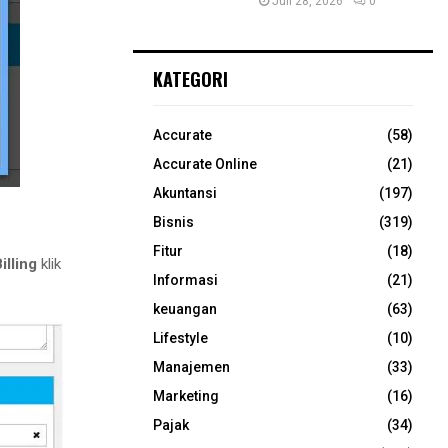
Juli 28, 2026
0
KATEGORI
Accurate
(58)
Accurate Online
(21)
Akuntansi
(197)
Bisnis
(319)
Fitur
(18)
illing
klik
Informasi
(21)
keuangan
(63)
Lifestyle
(10)
Manajemen
(33)
Marketing
(16)
Pajak
(34)