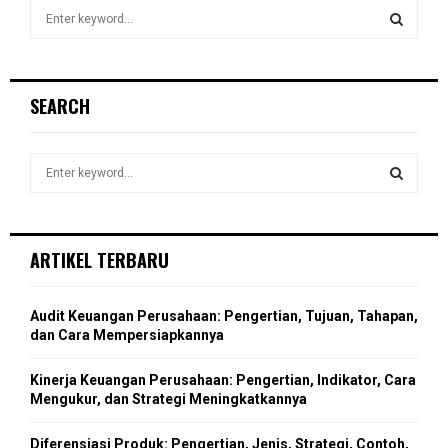
S
e
a
S
r
c
E
SEARCH
h
f
A
o
S
r
R
e
:
a
S
C
r
c
E
ARTIKEL TERBARU
H
h
f
A
o
Audit Keuangan Perusahaan: Pengertian, Tujuan, Tahapan,
r
R
dan Cara Mempersiapkannya
:
C
Kinerja Keuangan Perusahaan: Pengertian, Indikator, Cara
Mengukur, dan Strategi Meningkatkannya
H
Diferensiasi Produk: Pengertian, Jenis, Strategi, Contoh,