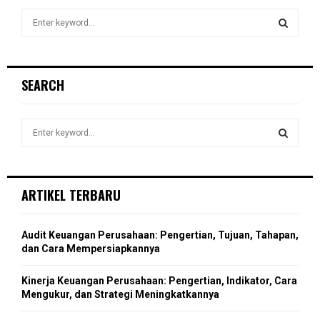
S
e
a
S
r
c
E
SEARCH
h
f
A
o
S
r
R
e
:
a
S
C
r
c
E
ARTIKEL TERBARU
H
h
f
A
o
Audit Keuangan Perusahaan: Pengertian, Tujuan, Tahapan,
r
R
dan Cara Mempersiapkannya
:
C
Kinerja Keuangan Perusahaan: Pengertian, Indikator, Cara
Mengukur, dan Strategi Meningkatkannya
H