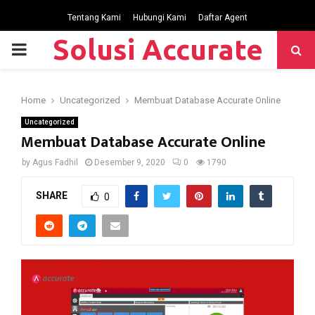
Tentang Kami
Hubungi Kami
Daftar Agent
Solusi Accurate
P
R
Home
Uncategorized
Membuat Database Accurate Online
I
Uncategorized
Membuat Database Accurate Online
M
by
Agus Fadhil
Desember 9, 2020
0
1790
SHARE
0
A
R
Y