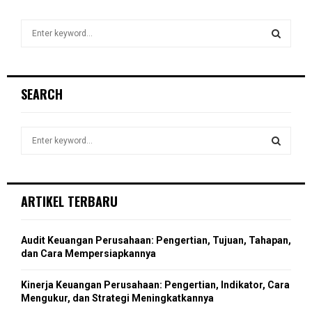
S
e
a
S
r
c
E
SEARCH
h
f
A
o
S
r
R
e
:
a
S
C
r
c
E
ARTIKEL TERBARU
H
h
f
A
o
Audit Keuangan Perusahaan: Pengertian, Tujuan, Tahapan,
r
R
dan Cara Mempersiapkannya
:
C
Kinerja Keuangan Perusahaan: Pengertian, Indikator, Cara
Mengukur, dan Strategi Meningkatkannya
H