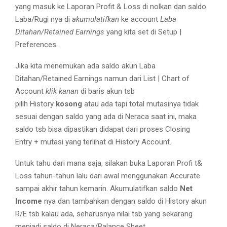
yang masuk ke Laporan Profit & Loss di nolkan dan saldo
Laba/Rugi nya di
akumulatifkan
ke account
Laba
Ditahan/Retained Earnings
yang kita set di Setup |
Preferences.
Jika kita menemukan ada saldo akun Laba
Ditahan/Retained Earnings namun dari List | Chart of
Account
klik kanan
di baris akun tsb
pilih History
kosong
atau ada tapi total mutasinya tidak
sesuai dengan saldo yang ada di Neraca saat ini, maka
saldo tsb bisa dipastikan didapat dari proses Closing
Entry + mutasi yang terlihat di History Account.
Untuk tahu dari mana saja, silakan buka Laporan Profi t&
Loss tahun-tahun lalu dari awal menggunakan Accurate
sampai akhir tahun kemarin. Akumulatifkan saldo
Net
Income
nya dan tambahkan dengan saldo di History akun
R/E tsb kalau ada, seharusnya nilai tsb yang sekarang
menjadi saldo di Neraca/Balance Sheet.