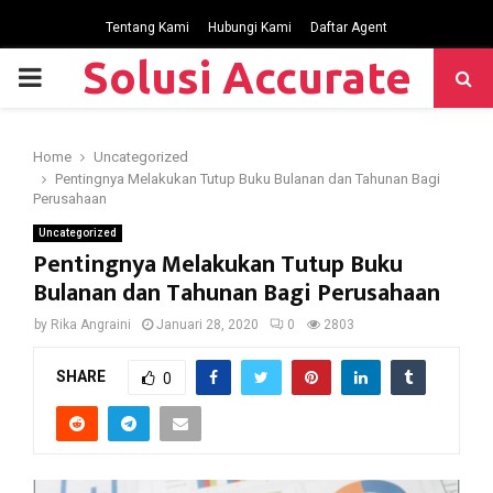
Tentang Kami
Hubungi Kami
Daftar Agent
Solusi Accurate
P
R
Home
Uncategorized
Pentingnya Melakukan Tutup Buku Bulanan dan Tahunan Bagi
I
Perusahaan
Uncategorized
M
Pentingnya Melakukan Tutup Buku
Bulanan dan Tahunan Bagi Perusahaan
A
by
Rika Angraini
Januari 28, 2020
0
2803
R
SHARE
0
Y