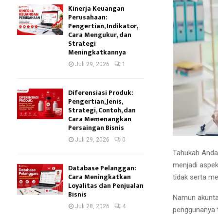
Kinerja Keuangan
Perusahaan:
Pengertian, Indikator,
Cara Mengukur, dan
Strategi
Meningkatkannya
Juli 29, 2026
1
Diferensiasi Produk:
Pengertian, Jenis,
Strategi, Contoh, dan
Cara Memenangkan
Persaingan Bisnis
Juli 29, 2026
0
Tahukah Anda
menjadi aspek
Database Pelanggan:
Cara Meningkatkan
tidak serta m
Loyalitas dan Penjualan
Bisnis
Namun akuntan
Juli 28, 2026
4
penggunanya t