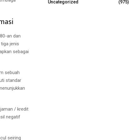
Uncategorized
(975)
masi
980-an dan
iga jenis
tapkan sebagai
lam sebuah
uti standar
 menunjukkan
jaman / kredit
il negatif
ul seiring