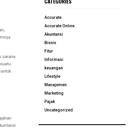
CATEGORIES
Accurate
Accurate Online
an,
Akuntansi
lumnya
Bisnis
Fitur
i sarana
Informasi
 suatu
keuangan
 untuk
Lifestyle
Manajemen
Marketing
Pajak
Uncategorized
ajahan
kuntansi