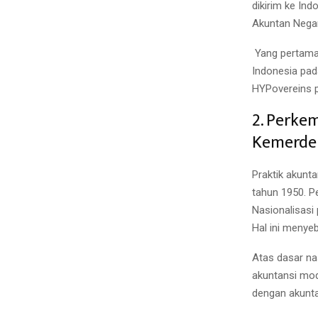
dikirim ke In
Akuntan Negar
Yang pertama 
Indonesia pada
HYPovereins p
2. Perke
Kemerde
Praktik akunt
tahun 1950. P
Nasionalisasi
Hal ini menyeb
Atas dasar na
akuntansi mod
dengan akunta