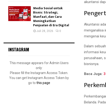
akuntansi dap
Media Sosial untuk
Pengert
Bisnis: Strategi,
Manfaat, dan Cara
Meningkatkan
Akuntansi ad
Penjualan di Era Digital
menganalisa i
Juli 28, 2026
0
mengenai keu
Dalam sebuah 
INSTAGRAM
informasi keu
perusahaan, s
This message appears for Admin Users
bisnisnya.
only:
Please fill the Instagram Access Token.
Baca Juga:
3
You can get Instagram Access Token by
Perkemb
go to
this page
Perkembangan 
Belanda. Pada