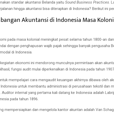
nakan standar akuntansi Belanda yaitu
Sound Business Practices
. L
alanan hingga akuntansi bisa diterapkan di Indonesia? Berikut ini pe
mbangan Akuntansi di Indonesia Masa Koloni
omi pada masa kolonial meningkat pesat selama tahun 1800-an dan
itandai dengan penghapusan wajib pajak sehingga banyak pengusaha B
odal di Indonesia.
kegiatan ekonomi ini mendorong munculnya permintaan akan akunta
 Alhasil, fungsi audit mulai diperkenalkan di Indonesia pada tahun 190
tuk mempelajari cara mengaudit keuangan akhirnya dibawa oleh ak
e Indonesia untuk membantu administrasi di perusahaan tekstil dan 
 Auditor internal yang pertama kali datang ke Indonesia adalah Labr
onesia pada tahun 1896.
ng mempersiapkan dan mengelola kantor akuntan adalah Van Schag