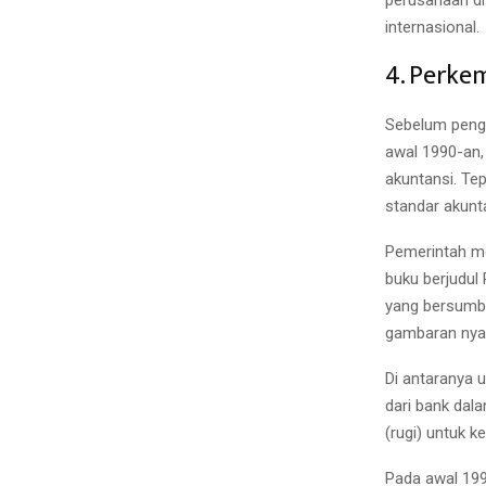
internasional.
4. Perke
Sebelum penge
awal 1990-an,
akuntansi. Te
standar akunt
Pemerintah me
buku berjudul 
yang bersumbe
gambaran nya
Di antaranya 
dari bank dala
(rugi) untuk k
Pada awal 199