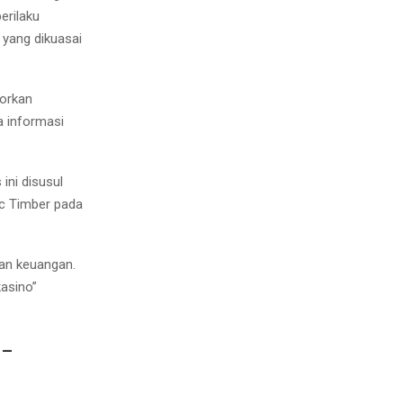
erilaku
 yang dikuasai
porkan
a informasi
ini disusul
ic Timber pada
ran keuangan.
asino”
 –