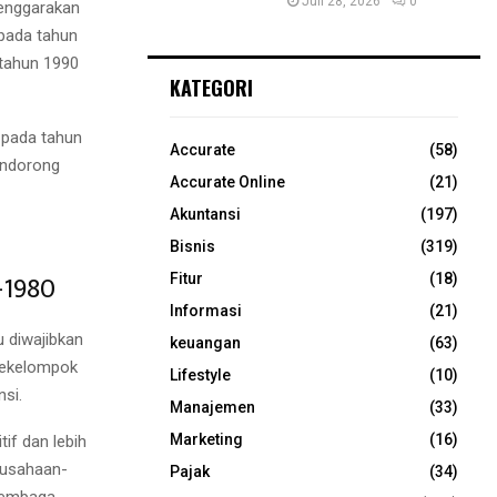
Juli 28, 2026
0
lenggarakan
 pada tahun
 tahun 1990
KATEGORI
 pada tahun
Accurate
(58)
endorong
Accurate Online
(21)
Akuntansi
(197)
Bisnis
(319)
-1980
Fitur
(18)
Informasi
(21)
 diwajibkan
keuangan
(63)
sekelompok
Lifestyle
(10)
nsi.
Manajemen
(33)
Marketing
(16)
if dan lebih
erusahaan-
Pajak
(34)
 lembaga