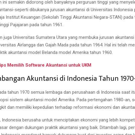
ini semakin didorong oleh banyaknya perguruan tinggi yang menye
ntansi-seperti dibukanya jurusan akuntansi di Universitas Indonesia
aja Institut Keuangan (Sekolah Tinggi Akuntansi Negara-STAN) pada
inggi Pajajaran pada tahun 1961.
an juga Universitas Sumatera Utara yang membuka jurusan akuntansi
iversitas Airlangga dan Gajah Mada pada tahun 1964. Hal ini telah m
ktik akuntansi model Belanda model Amerika tahun 1960.
ips Memilih Software Akuntansi untuk UKM
mbangan Akuntansi di Indonesia Tahun 1970
pada tahun 1970 semua lembaga dan perusahaan di Indonesia saat itu
opsi sistem akuntansi model Amerika. Pada pertengahan 1980-an, 
gkit dan memiliki kepedulian terhadap reformasi ekonomi dan akunta
, Indonesia berusaha untuk menciptakan ekonomi yang lebih kompetit
pasar dengan dukungan praktik akuntansi yang baik. Ditambah lagi, p
 Indonesia mendapat banyak dukungan kuat dari investor asing dan