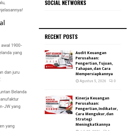
SOCIAL NETWORKS
alu,
njelasannya!
al
RECENT POSTS
 awal 1900-
Audit Keuangan
elanda yang
Perusahaan:
Pengertian, Tujuan,
Tahapan, dan Cara
n dan juru
Mempersiapkannya
7.
Agustus 5, 2026
0
untan Belanda
Kinerja Keuangan
manufaktur
Perusahaan:
ijn-JW yang
Pengertian, Indikator,
Cara Mengukur, dan
Strategi
Meningkatkannya
en yang