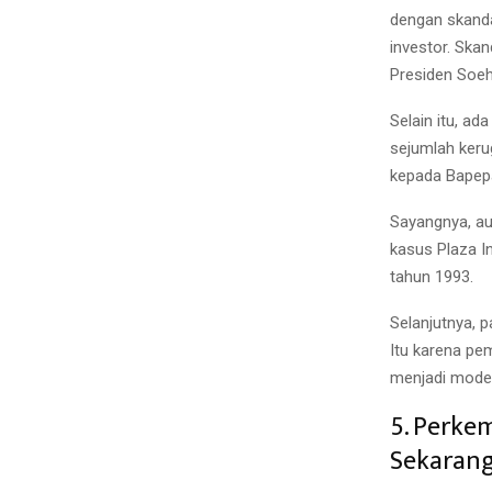
dengan skanda
investor. Ska
Presiden Soeh
Selain itu, a
sejumlah keru
kepada Bapep
Sayangnya, au
kasus Plaza I
tahun 1993.
Selanjutnya, 
Itu karena pe
menjadi model
5. Perke
Sekaran