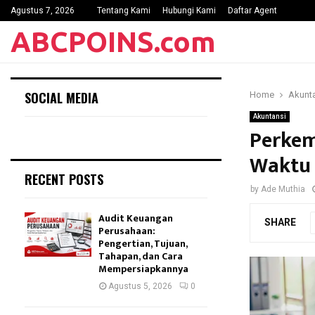
Agustus 7, 2026
Tentang Kami
Hubungi Kami
Daftar Agent
ABCPOINS.com
SOCIAL MEDIA
Home
Akunt
Akuntansi
Perkem
Waktu
RECENT POSTS
by
Ade Muthia
Audit Keuangan
SHARE
Perusahaan:
Pengertian, Tujuan,
Tahapan, dan Cara
Mempersiapkannya
Agustus 5, 2026
0