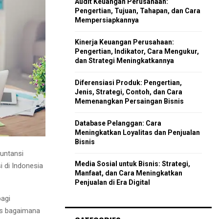
Audit Keuangan Perusahaan:
r
R
Pengertian, Tujuan, Tahapan, dan Cara
:
Mempersiapkannya
C
Kinerja Keuangan Perusahaan:
H
Pengertian, Indikator, Cara Mengukur,
dan Strategi Meningkatkannya
Diferensiasi Produk: Pengertian,
Jenis, Strategi, Contoh, dan Cara
Memenangkan Persaingan Bisnis
Database Pelanggan: Cara
Meningkatkan Loyalitas dan Penjualan
Bisnis
untansi
Media Sosial untuk Bisnis: Strategi,
 di Indonesia
Manfaat, dan Cara Meningkatkan
Penjualan di Era Digital
bagi
tas bagaimana