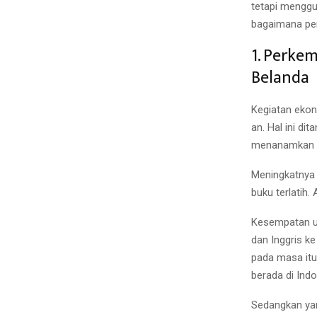
tetapi menggu
bagaimana perj
1. Perke
Belanda
Kegiatan ekon
an. Hal ini d
menanamkan m
Meningkatnya 
buku terlatih.
Kesempatan un
dan Inggris k
pada masa itu.
berada di Ind
Sedangkan ya