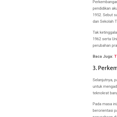
Perkembangan 
pendidikan aku
1952. Sebut s
dan Sekolah T
Tak ketinggal
1962 serta Un
perubahan pra
Baca Juga:
T
3. Perke
Selanjutnya, 
untuk mengad
teknokrat ban
Pada masa ini
berorientasi 
perusahaan di