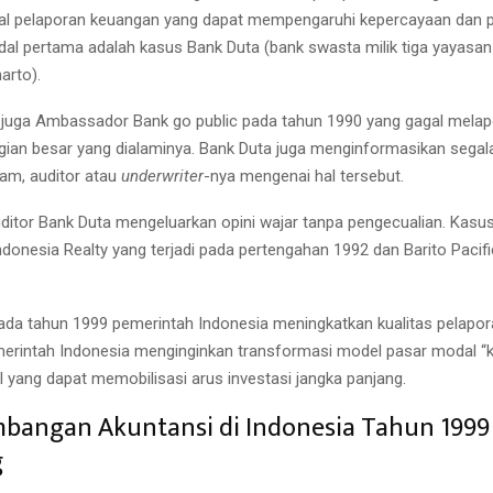
l pelaporan keuangan yang dapat mempengaruhi kepercayaan dan p
ndal pertama adalah kasus Bank Duta (bank swasta milik tiga yayasan
arto).
da juga Ambassador Bank go public pada tahun 1990 yang gagal mela
gian besar yang dialaminya. Bank Duta juga menginformasikan segal
am, auditor atau
underwriter
-nya mengenai hal tersebut.
ditor Bank Duta mengeluarkan opini wajar tanpa pengecualian. Kasus 
ndonesia Realty yang terjadi pada pertengahan 1992 dan Barito Pacif
pada tahun 1999 pemerintah Indonesia meningkatkan kualitas pelapo
merintah Indonesia menginginkan transformasi model pasar modal “k
 yang dapat memobilisasi arus investasi jangka panjang.
mbangan Akuntansi di Indonesia Tahun 1999
g