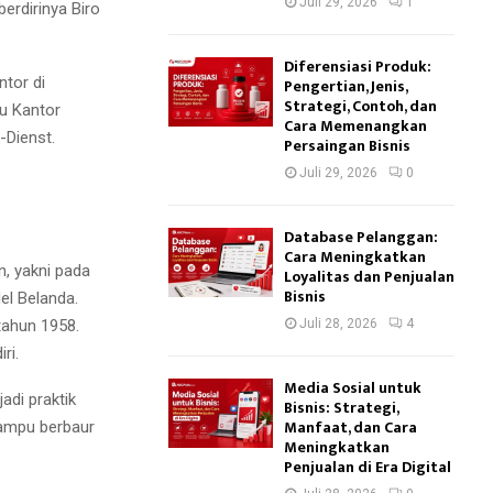
Juli 29, 2026
1
erdirinya Biro
Diferensiasi Produk:
tor di
Pengertian, Jenis,
Strategi, Contoh, dan
tu Kantor
Cara Memenangkan
-Dienst.
Persaingan Bisnis
Juli 29, 2026
0
Database Pelanggan:
Cara Meningkatkan
, yakni pada
Loyalitas dan Penjualan
Bisnis
el Belanda.
tahun 1958.
Juli 28, 2026
4
ri.
Media Sosial untuk
adi praktik
Bisnis: Strategi,
Manfaat, dan Cara
mampu berbaur
Meningkatkan
Penjualan di Era Digital