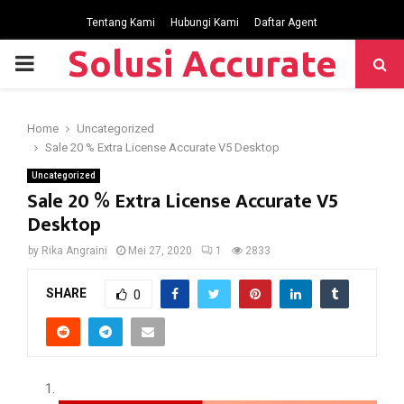
Tentang Kami
Hubungi Kami
Daftar Agent
Solusi Accurate
P
R
Home
Uncategorized
Sale 20 % Extra License Accurate V5 Desktop
I
Uncategorized
Sale 20 % Extra License Accurate V5
M
Desktop
by
Rika Angraini
Mei 27, 2020
1
2833
A
SHARE
0
R
Y