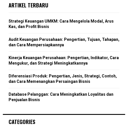
c
E
ARTIKEL TERBARU
H
h
f
A
o
Strategi Keuangan UMKM: Cara Mengelola Modal, Arus
r
R
Kas, dan Profit Bisnis
:
C
Audit Keuangan Perusahaan: Pengertian, Tujuan, Tahapan,
dan Cara Mempersiapkannya
H
Kinerja Keuangan Perusahaan: Pengertian, Indikator, Cara
Mengukur, dan Strategi Meningkatkannya
Diferensiasi Produk: Pengertian, Jenis, Strategi, Contoh,
dan Cara Memenangkan Persaingan Bisnis
Database Pelanggan: Cara Meningkatkan Loyalitas dan
Penjualan Bisnis
CATEGORIES