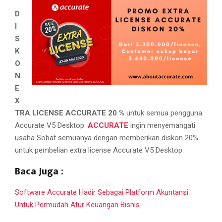
M
D
E
I
S
K
N
O
N
U
E
X
TRA LICENSE ACCURATE 20 %
untuk semua pengguna
Accurate V5 Desktop.
ACCURATE
ingin menyemangati
usaha Sobat semuanya dengan memberikan diskon 20%
untuk pembelian extra license Accurate V5 Desktop.
Baca Juga :
Software Accurate Hadir Sebagai Platform Akuntansi
Untuk Permudah Atur Keuangan Bisnis