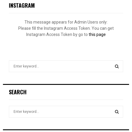
INSTAGRAM
This message appears for Admin Users only:
Please fill the Instagram Access Token. You can get
Instagram Access Token by go to
this page
S
e
a
S
r
c
E
SEARCH
h
f
A
o
S
r
R
e
:
a
S
C
r