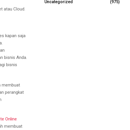
Uncategorized
(975)
et atau Cloud.
es kapan saja
a.
kan
n bisnis Anda.
gi bisnis
an membuat
an perangkat
n
te Online
dah membuat