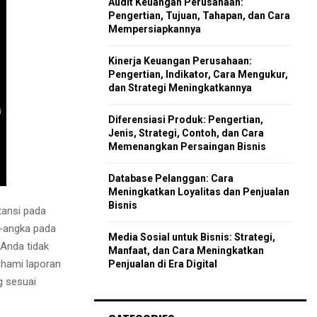
Audit Keuangan Perusahaan:
r
R
Pengertian, Tujuan, Tahapan, dan Cara
:
Mempersiapkannya
C
Kinerja Keuangan Perusahaan:
H
Pengertian, Indikator, Cara Mengukur,
dan Strategi Meningkatkannya
Diferensiasi Produk: Pengertian,
Jenis, Strategi, Contoh, dan Cara
Memenangkan Persaingan Bisnis
Database Pelanggan: Cara
Meningkatkan Loyalitas dan Penjualan
Bisnis
ansi pada
a-angka pada
Media Sosial untuk Bisnis: Strategi,
Anda tidak
Manfaat, dan Cara Meningkatkan
ahami laporan
Penjualan di Era Digital
g sesuai