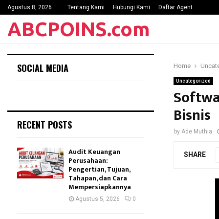
Agustus 8, 2026
Tentang Kami
Hubungi Kami
Daftar Agent
ABCPOINS.com
SOCIAL MEDIA
Home
Uncat
Uncategorized
Softwa
Bisnis
RECENT POSTS
by
Ade Muthia
Audit Keuangan
SHARE
Perusahaan:
Pengertian, Tujuan,
Tahapan, dan Cara
Mempersiapkannya
Agustus 5, 2026
0