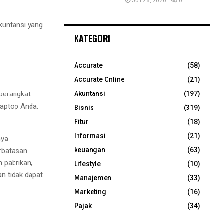
Juli 28, 2026
0
kuntansi yang
KATEGORI
Accurate
(58)
Accurate Online
(21)
 perangkat
Akuntansi
(197)
laptop Anda.
Bisnis
(319)
Fitur
(18)
Informasi
(21)
nya
keuangan
(63)
erbatasan
 pabrikan,
Lifestyle
(10)
an tidak dapat
Manajemen
(33)
Marketing
(16)
Pajak
(34)