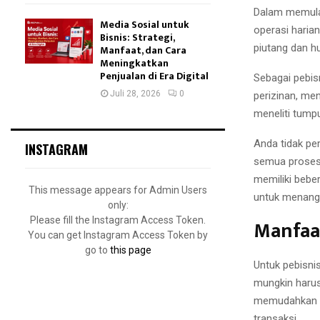
Dalam memulai
Media Sosial untuk
operasi harian
Bisnis: Strategi,
piutang dan h
Manfaat, dan Cara
Meningkatkan
Penjualan di Era Digital
Sebagai pebis
Juli 28, 2026
0
perizinan, men
meneliti tumpu
Anda tidak pe
INSTAGRAM
semua proses 
memiliki bebe
This message appears for Admin Users
untuk menang
only:
Manfaa
Please fill the Instagram Access Token.
You can get Instagram Access Token by
go to
this page
Untuk pebisni
mungkin haru
memudahkan ha
transaksi.