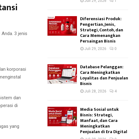
Juli 29, 2026
1
tansi
Diferensiasi Produk:
Pengertian, Jenis,
Strategi, Contoh, dan
Anda. 3 jenis
Cara Memenangkan
Persaingan Bisnis
Juli 29, 2026
0
Database Pelanggan:
an korporasi
Cara Meningkatkan
 menginstal
Loyalitas dan Penjualan
Bisnis
Juli 28, 2026
4
sistem dan
perasi di
Media Sosial untuk
Bisnis: Strategi,
Manfaat, dan Cara
Meningkatkan
ugas yang
Penjualan di Era Digital