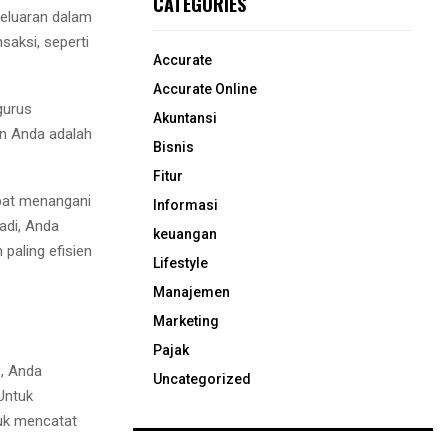
CATEGORIES
eluaran dalam
saksi, seperti
Accurate
Accurate Online
gurus
Akuntansi
ran Anda adalah
Bisnis
Fitur
apat menangani
Informasi
adi, Anda
keuangan
 paling efisien
Lifestyle
Manajemen
Marketing
Pajak
, Anda
Uncategorized
Untuk
uk mencatat