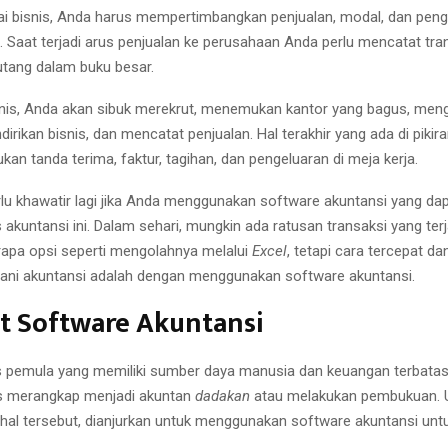
 bisnis, Anda harus mempertimbangkan penjualan, modal, dan peng
. Saat terjadi arus penjualan ke perusahaan Anda perlu mencatat tran
utang dalam buku besar.
nis, Anda akan sibuk merekrut, menemukan kantor yang bagus, men
dirikan bisnis, dan mencatat penjualan. Hal terakhir yang ada di piki
kan tanda terima, faktur, tagihan, dan pengeluaran di meja kerja.
rlu khawatir lagi jika Anda menggunakan software akuntansi yang d
akuntansi ini. Dalam sehari, mungkin ada ratusan transaksi yang terj
rapa opsi seperti mengolahnya melalui
Excel
, tetapi cara tercepat dan
ani akuntansi adalah dengan menggunakan software akuntansi.
t Software Akuntansi
s pemula yang memiliki sumber daya manusia dan keuangan terbatas
s merangkap menjadi akuntan
dadakan
atau melakukan pembukuan. 
l tersebut, dianjurkan untuk menggunakan software akuntansi unt