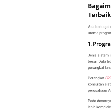
Bagaim
Terbaik
Ada berbagai 
utama program
1. Progr
Jenis sistem 
besar. Data l
perangkat lunak
Perangkat
ERP
konsultan sis
perusahaan A
Pada dasarnya
lebih kompleks