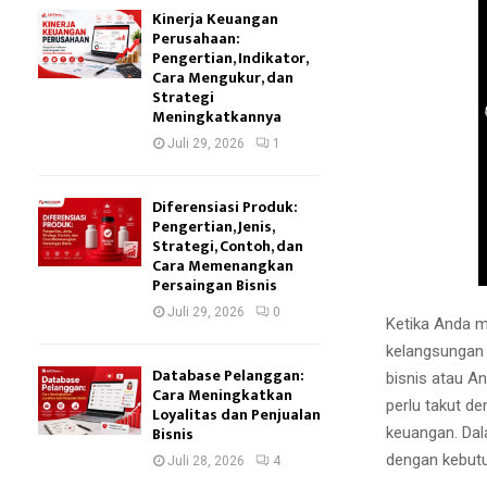
Kinerja Keuangan
Perusahaan:
Pengertian, Indikator,
Cara Mengukur, dan
Strategi
Meningkatkannya
Juli 29, 2026
1
Diferensiasi Produk:
Pengertian, Jenis,
Strategi, Contoh, dan
Cara Memenangkan
Persaingan Bisnis
Juli 29, 2026
0
Ketika Anda 
kelangsungan 
Database Pelanggan:
bisnis atau A
Cara Meningkatkan
perlu takut d
Loyalitas dan Penjualan
Bisnis
keuangan. Dal
dengan kebutu
Juli 28, 2026
4