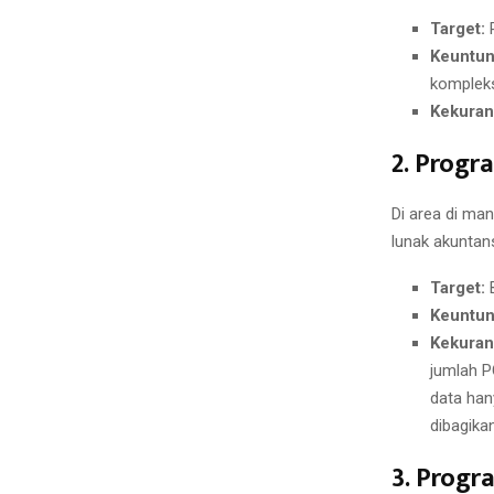
Target:
P
Keuntun
komplek
Kekuran
2. Progr
Di area di ma
lunak akuntan
Target:
B
Keuntun
Kekuran
jumlah P
data han
dibagika
3. Progr