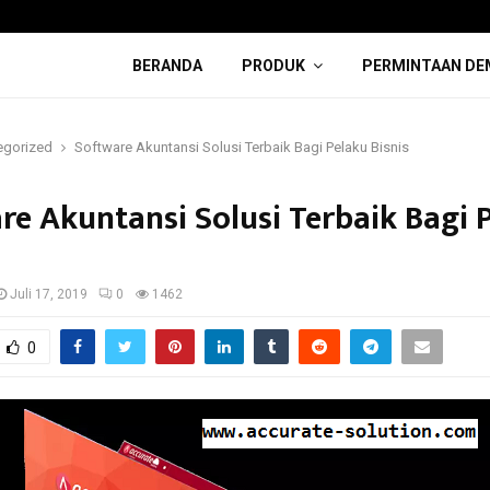
BERANDA
PRODUK
PERMINTAAN DE
egorized
Software Akuntansi Solusi Terbaik Bagi Pelaku Bisnis
re Akuntansi Solusi Terbaik Bagi 
Juli 17, 2019
0
1462
0