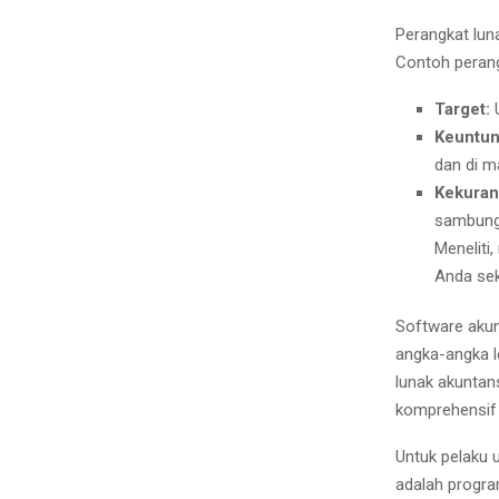
Perangkat luna
Contoh perang
Target:
U
Keuntun
dan di m
Kekura
sambunga
Meneliti
Anda sek
Software akun
angka-angka l
lunak akuntan
komprehensif 
Untuk pelaku u
adalah progr