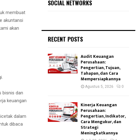
SOCIAL NETWORKS
ntuk membuat
e akuntansi
 kami akan
RECENT POSTS
Audit Keuangan
Perusahaan:
Pengertian, Tujuan,
Tahapan, dan Cara
i.
Mempersiapkannya
Agustus 5, 2026
0
 bisnis dan
erja keuangan
Kinerja Keuangan
Perusahaan:
Pengertian, Indikator,
dicetak dalam
Cara Mengukur, dan
ntuk dibaca
Strategi
Meningkatkannya