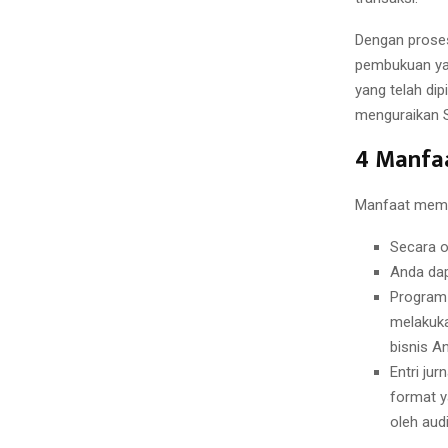
Dengan prose
pembukuan yan
yang telah dip
menguraikan S
4 Manfa
Manfaat memil
Secara o
Anda dap
Program 
melakuka
bisnis A
Entri ju
format y
oleh audi