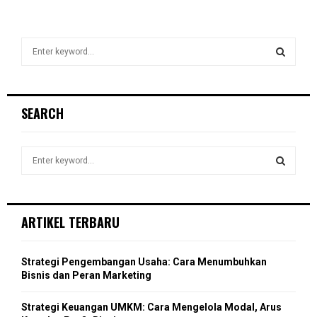
S
e
a
S
r
c
E
SEARCH
h
f
A
o
S
r
R
e
:
a
S
C
r
c
E
ARTIKEL TERBARU
H
h
f
A
o
Strategi Pengembangan Usaha: Cara Menumbuhkan
r
R
Bisnis dan Peran Marketing
:
C
Strategi Keuangan UMKM: Cara Mengelola Modal, Arus