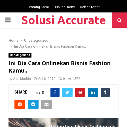
Tentang Kami
Hubungi Kami
Daftar Agent
Solusi Accurate
P
R
Home
Uncategorized
Ini Dia Cara Onlinekan Bisnis Fashion Kamu..
I
Uncategorized
Ini Dia Cara Onlinekan Bisnis Fashion
M
Kamu..
by
Ade Muthia
Mei 8, 2019
0
1372
A
SHARE
0
R
Y