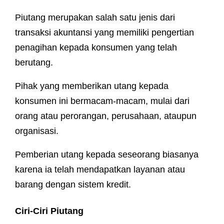
Piutang merupakan salah satu jenis dari
transaksi akuntansi yang memiliki pengertian
penagihan kepada konsumen yang telah
berutang.
Pihak yang memberikan utang kepada
konsumen ini bermacam-macam, mulai dari
orang atau perorangan, perusahaan, ataupun
organisasi.
Pemberian utang kepada seseorang biasanya
karena ia telah mendapatkan layanan atau
barang dengan sistem kredit.
Ciri-Ciri Piutang