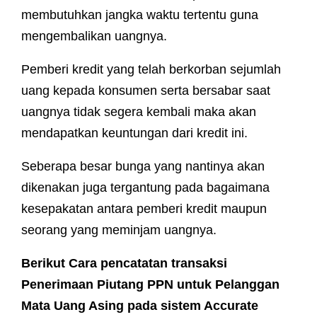
membutuhkan jangka waktu tertentu guna
mengembalikan uangnya.
Pemberi kredit yang telah berkorban sejumlah
uang kepada konsumen serta bersabar saat
uangnya tidak segera kembali maka akan
mendapatkan keuntungan dari kredit ini.
Seberapa besar bunga yang nantinya akan
dikenakan juga tergantung pada bagaimana
kesepakatan antara pemberi kredit maupun
seorang yang meminjam uangnya.
Berikut Cara pencatatan transaksi
Penerimaan Piutang PPN untuk Pelanggan
Mata Uang Asing pada sistem Accurate