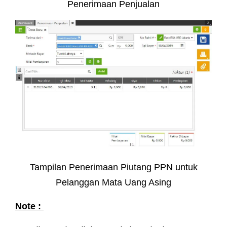
Penerimaan Penjualan
Tampilan Penerimaan Piutang PPN untuk
Pelanggan Mata Uang Asing
Note :