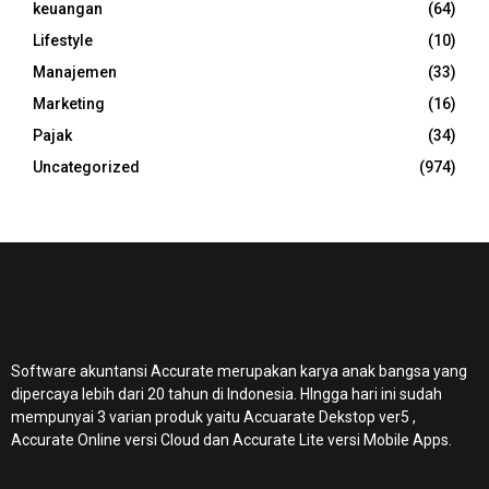
keuangan
(64)
Lifestyle
(10)
Manajemen
(33)
Marketing
(16)
Pajak
(34)
Uncategorized
(974)
Software akuntansi Accurate merupakan karya anak bangsa yang
dipercaya lebih dari 20 tahun di Indonesia. HIngga hari ini sudah
mempunyai 3 varian produk yaitu Accuarate Dekstop ver5 ,
Accurate Online
versi Cloud dan Accurate Lite versi Mobile Apps.