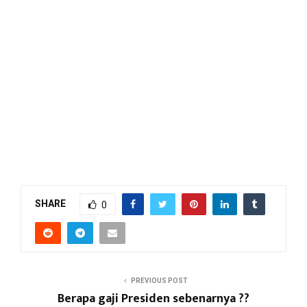
SHARE
0
PREVIOUS POST
Berapa gaji Presiden sebenarnya ??