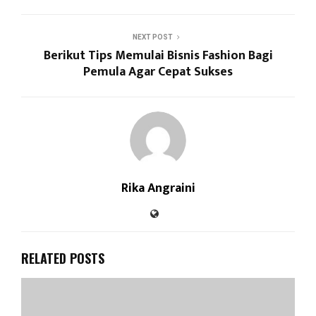
NEXT POST
Berikut Tips Memulai Bisnis Fashion Bagi
Pemula Agar Cepat Sukses
Rika Angraini
RELATED POSTS