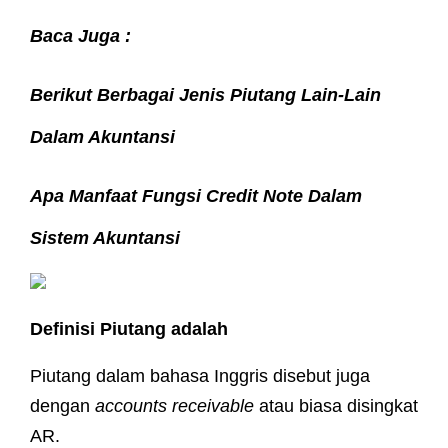
Baca Juga :
Berikut Berbagai Jenis Piutang Lain-Lain
Dalam Akuntansi
Apa Manfaat Fungsi Credit Note Dalam
Sistem Akuntansi
Definisi Piutang adalah
Piutang dalam bahasa Inggris disebut juga
dengan
accounts receivable
atau biasa disingkat
AR.