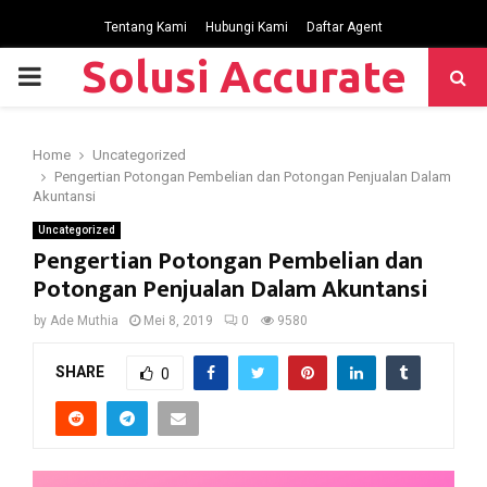
Tentang Kami
Hubungi Kami
Daftar Agent
Solusi Accurate
P
R
Home
Uncategorized
Pengertian Potongan Pembelian dan Potongan Penjualan Dalam
I
Akuntansi
Uncategorized
M
Pengertian Potongan Pembelian dan
Potongan Penjualan Dalam Akuntansi
A
by
Ade Muthia
Mei 8, 2019
0
9580
R
SHARE
0
Y