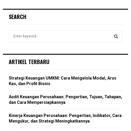
a
S
r
c
E
SEARCH
h
f
A
o
S
r
R
e
:
a
S
C
r
c
E
ARTIKEL TERBARU
H
h
f
A
o
Strategi Keuangan UMKM: Cara Mengelola Modal, Arus
r
R
Kas, dan Profit Bisnis
:
C
Audit Keuangan Perusahaan: Pengertian, Tujuan, Tahapan,
dan Cara Mempersiapkannya
H
Kinerja Keuangan Perusahaan: Pengertian, Indikator, Cara
Mengukur, dan Strategi Meningkatkannya