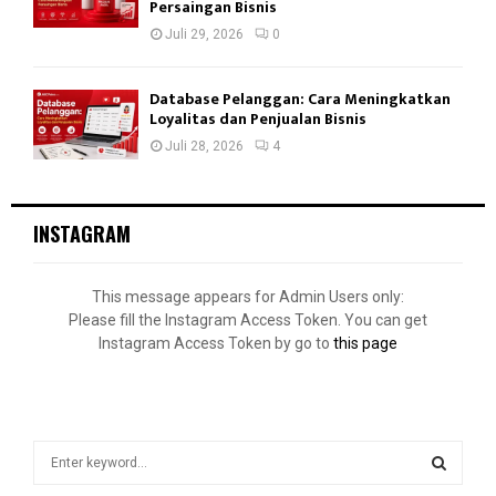
Persaingan Bisnis
Juli 29, 2026
0
Database Pelanggan: Cara Meningkatkan
Loyalitas dan Penjualan Bisnis
Juli 28, 2026
4
INSTAGRAM
This message appears for Admin Users only:
Please fill the Instagram Access Token. You can get
Instagram Access Token by go to
this page
S
e