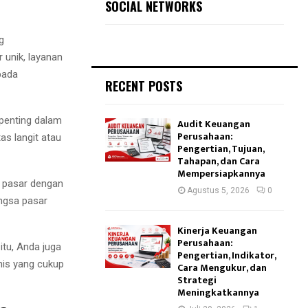
SOCIAL NETWORKS
g
 unik, layanan
 pada
RECENT POSTS
 penting dalam
Audit Keuangan
Perusahaan:
tas langit atau
Pengertian, Tujuan,
Tahapan, dan Cara
Mempersiapkannya
m pasar dengan
Agustus 5, 2026
0
ngsa pasar
Kinerja Keuangan
Perusahaan:
itu, Anda juga
Pengertian, Indikator,
nis yang cukup
Cara Mengukur, dan
Strategi
Meningkatkannya