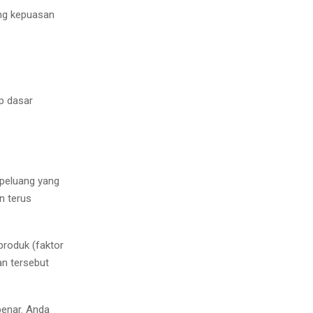
ang kepuasan
p dasar
peluang yang
n terus
produk (faktor
n tersebut
benar. Anda