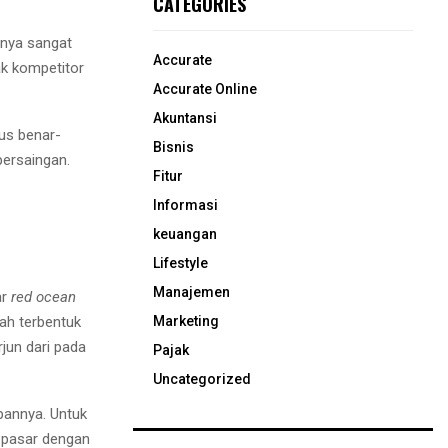
CATEGORIES
nya sangat
Accurate
ak kompetitor
Accurate Online
Akuntansi
us benar-
Bisnis
persaingan.
Fitur
Informasi
keuangan
Lifestyle
Manajemen
ar
red ocean
Marketing
ah terbentuk
jun dari pada
Pajak
Uncategorized
epannya. Untuk
 pasar dengan