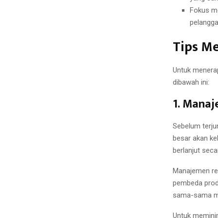
Fokus me
pelangga
Tips M
Untuk menerap
dibawah ini:
1.
Manaj
Sebelum terju
besar akan ke
berlanjut seca
Manajemen res
pembeda produ
sama-sama mem
Untuk meminim