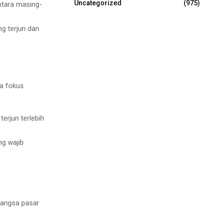
Uncategorized
(975)
ntara masing-
g terjun dan
a fokus
erjun terlebih
ng wajib
pangsa pasar