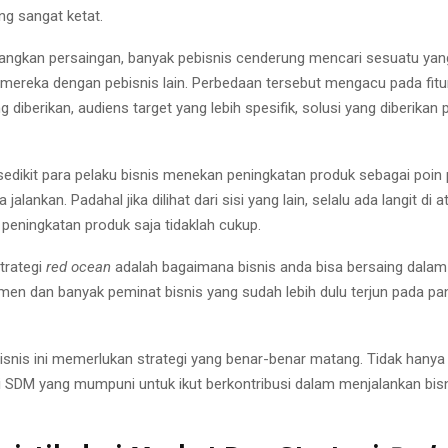
ng sangat ketat.
ngkan persaingan, banyak pebisnis cenderung mencari sesuatu yan
reka dengan pebisnis lain. Perbedaan tersebut mengacu pada fitur
 diberikan, audiens target yang lebih spesifik, solusi yang diberikan
sedikit para pelaku bisnis menekan peningkatan produk sebagai poin
a jalankan. Padahal jika dilihat dari sisi yang lain, selalu ada langit di a
 peningkatan produk saja tidaklah cukup.
strategi
red ocean
adalah bagaimana bisnis anda bisa bersaing dala
en dan banyak peminat bisnis yang sudah lebih dulu terjun pada pa
isnis ini memerlukan strategi yang benar-benar matang. Tidak hanya 
i SDM yang mumpuni untuk ikut berkontribusi dalam menjalankan bis