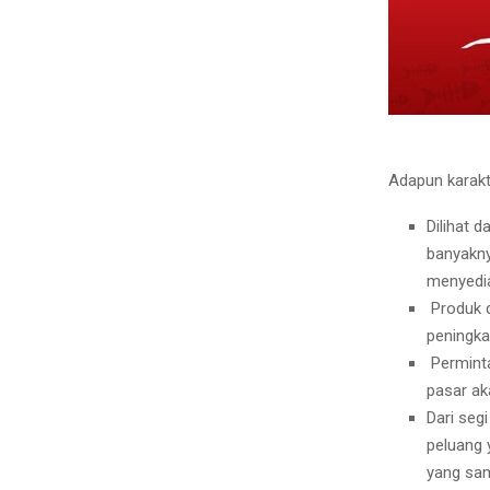
Adapun karakt
Dilihat d
banyakny
menyedia
Produk 
peningka
Permint
pasar ak
Dari seg
peluang 
yang sa