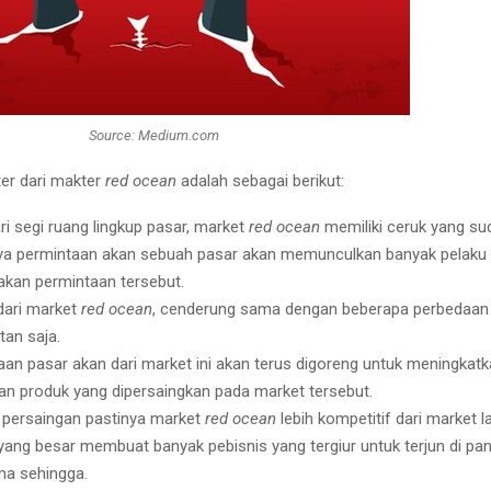
Source: Medium.com
er dari makter
red ocean
adalah sebagai berikut:
ari segi ruang lingkup pasar, market
red ocean
memiliki ceruk yang su
a permintaan akan sebuah pasar akan memunculkan banyak pelaku 
kan permintaan tersebut.
dari market
red ocean
, cenderung sama dengan beberapa perbedaa
tan saja.
aan pasar akan dari market ini akan terus digoreng untuk meningkat
an produk yang dipersaingkan pada market tersebut.
i persaingan pastinya market
red ocean
lebih kompetitif dari market l
yang besar membuat banyak pebisnis yang tergiur untuk terjun di pa
ma sehingga.