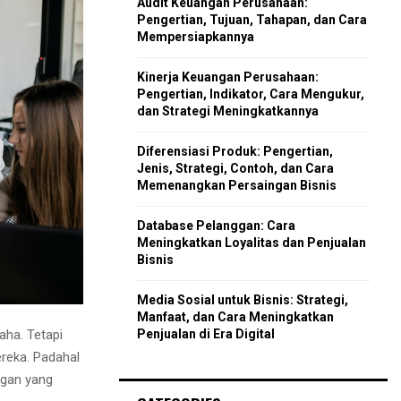
Audit Keuangan Perusahaan:
r
R
Pengertian, Tujuan, Tahapan, dan Cara
:
Mempersiapkannya
C
Kinerja Keuangan Perusahaan:
H
Pengertian, Indikator, Cara Mengukur,
dan Strategi Meningkatkannya
Diferensiasi Produk: Pengertian,
Jenis, Strategi, Contoh, dan Cara
Memenangkan Persaingan Bisnis
Database Pelanggan: Cara
Meningkatkan Loyalitas dan Penjualan
Bisnis
Media Sosial untuk Bisnis: Strategi,
Manfaat, dan Cara Meningkatkan
Penjualan di Era Digital
aha. Tetapi
reka. Padahal
ingan yang