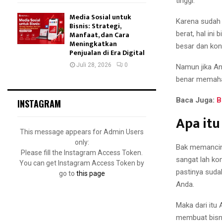
tinggi.
Media Sosial untuk
Karena sudah 
Bisnis: Strategi,
Manfaat, dan Cara
berat, hal ini
Meningkatkan
besar dan kon
Penjualan di Era Digital
Juli 28, 2026
0
Namun jika An
benar memaham
Baca Juga:
B
INSTAGRAM
Apa itu
This message appears for Admin Users
only:
Bak memancing
Please fill the Instagram Access Token.
sangat lah ko
You can get Instagram Access Token by
pastinya suda
go to
this page
Anda.
Maka dari itu
membuat bisni