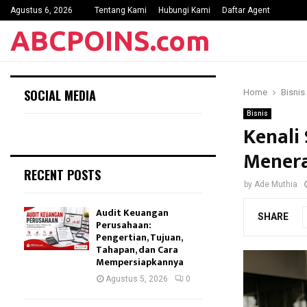
Agustus 6, 2026
Tentang Kami
Hubungi Kami
Daftar Agent
ABCPOINS.com
SOCIAL MEDIA
Home
Bisnis
Bisnis
Kenali
Menera
RECENT POSTS
by
Ade Muthia
Audit Keuangan
SHARE
Perusahaan:
Pengertian, Tujuan,
Tahapan, dan Cara
Mempersiapkannya
Agustus 5, 2026
0