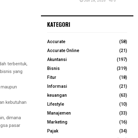
Juli 28, 2026
0
KATEGORI
Accurate
(58)
Accurate Online
(21)
Akuntansi
(197)
dah terbentuk,
Bisnis
(319)
bisnis yang
Fitur
(18)
Informasi
(21)
n maupun
keuangan
(63)
kan kebutuhan
Lifestyle
(10)
Manajemen
(33)
ain, dimana
Marketing
(16)
ngsa pasar
Pajak
(34)