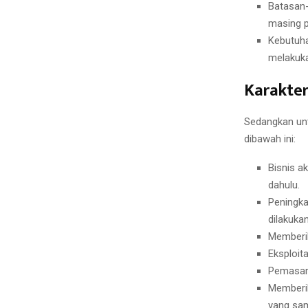
Batasan-
masing p
Kebutuha
melakuka
Karakter
Sedangkan unt
dibawah ini:
Bisnis a
dahulu.
Peningka
dilakukan
Memberik
Eksploit
Pemasara
Memberik
yang sa